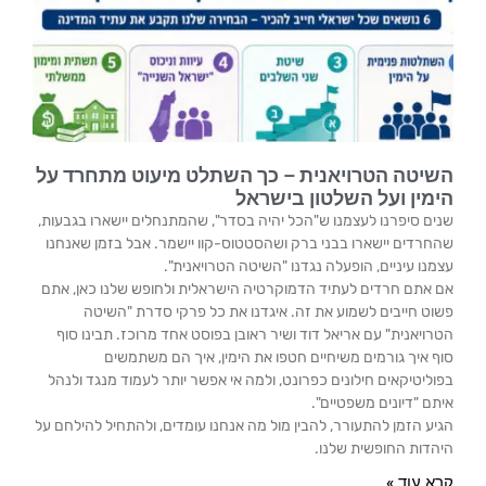
השיטה הטרויאנית – כך השתלט מיעוט מתחרד על
הימין ועל השלטון בישראל
שנים סיפרנו לעצמנו ש"הכל יהיה בסדר", שהמתנחלים יישארו בגבעות,
שהחרדים יישארו בבני ברק ושהסטטוס-קוו יישמר. אבל בזמן שאנחנו
עצמנו עיניים, הופעלה נגדנו "השיטה הטרויאנית".
אם אתם חרדים לעתיד הדמוקרטיה הישראלית ולחופש שלנו כאן, אתם
פשוט חייבים לשמוע את זה. איגדנו את כל פרקי סדרת "השיטה
הטרויאנית" עם אריאל דוד ושיר ראובן בפוסט אחד מרוכז. תבינו סוף
סוף איך גורמים משיחיים חטפו את הימין, איך הם משתמשים
בפוליטיקאים חילונים כפרונט, ולמה אי אפשר יותר לעמוד מנגד ולנהל
איתם "דיונים משפטיים".
הגיע הזמן להתעורר, להבין מול מה אנחנו עומדים, ולהתחיל להילחם על
היהדות החופשית שלנו.
קרא עוד »