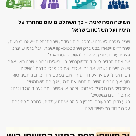
השיטה הטרויאנית – כך השתלט מיעוט מתחרד על
הימין ועל השלטון בישראל
שנים סיפרנו לעצמנו ש"הכל יהיה בסדר", שהמתנחלים יישארו בגבעות,
שהחרדים יישארו בבני ברק ושהסטטוס-קוו יישמר. אבל בזמן שאנחנו
עצמנו עיניים, הופעלה נגדנו "השיטה הטרויאנית".
אם אתם חרדים לעתיד הדמוקרטיה הישראלית ולחופש שלנו כאן, אתם
פשוט חייבים לשמוע את זה. איגדנו את כל פרקי סדרת "השיטה
הטרויאנית" עם אריאל דוד ושיר ראובן בפוסט אחד מרוכז. תבינו סוף
סוף איך גורמים משיחיים חטפו את הימין, איך הם משתמשים
בפוליטיקאים חילונים כפרונט, ולמה אי אפשר יותר לעמוד מנגד ולנהל
איתם "דיונים משפטיים".
הגיע הזמן להתעורר, להבין מול מה אנחנו עומדים, ולהתחיל להילחם
על היהדות החופשית שלנו.