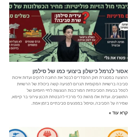
אסור לנרמל כישלון ביצועי כמו של סילמן
ההצעה במסגרת חוק ההסדרים לבטל את החובה להקים ועדות איכות
סביבה ברשויות המקומיות תגרום לפגיעה קשה ביכולת של הרשויות
לטפל בבעיות הסביבתיות המורכבות הנוגעות לחיי היומיום של
התושבים. ועדות אלו מהוות כלי מרכזי להבטחת תכנון עירוני בר קיימא,
שמירה על הסביבה, וטיפול במפגעים סביבתיים בזמן אמת.
קרא עוד »