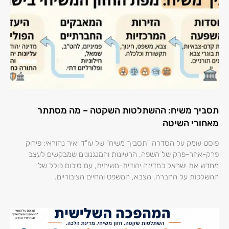
תסביך משיח: ההשתלטות השקטה – מה מסתתר
מאחורי השיטה
פוסט עומק על הסדרה "תסביך משיח" של עו"ד יאיר נהוראי: פירוק
פרק-אחר-פרק של השפה, הרעיונות והמנגנונים שמבקשים לעצב
מחדש את ישראל כמדינה יהודית-משיחית, עם סיכום כולל של
ההשלכות על החברה, הצבא, המשפט והחיים הציבוריים.