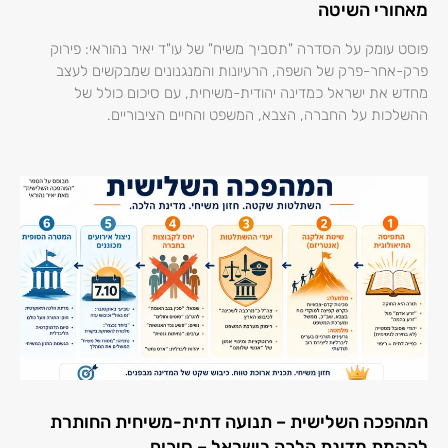
מאחורי השיטה
פוסט עומק על הסדרה "תסביך משיח" של עו"ד יאיר נהוראי: פירוק
פרק-אחר-פרק של השפה, הרעיונות והמנגנונים שמבקשים לעצב
מחדש את ישראל כמדינה יהודית-משיחית, עם סיכום כולל של
ההשלכות על החברה, הצבא, המשפט והחיים הציבוריים.
המהפכה השלישית – תנועה דתית-משיחית החותרת
להקמת מדינת הלכה בישראל – סיכום