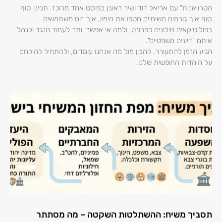
הטרויאנית" עם אריאל דוד ושיר ראובן בפוסט אחד מרוכז. תבינו סוף
סוף איך גורמים משיחיים חטפו את הימין, איך הם משתמשים
בפוליטיקאים חילונים כפרונט, ולמה אי אפשר יותר לעמוד מנגד ולנהל
איתם "דיונים משפטיים".
הגיע הזמן להתעורר, להבין מול מה אנחנו עומדים, ולהתחיל להילחם
על היהדות החופשית שלנו.
תסביך משיח: ההשתלטות השקטה – מה מסתתר