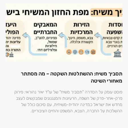
תסביך משיח: ההשתלטות השקטה – מה מסתתר
מאחורי השיטה
פוסט עומק על הסדרה "תסביך משיח" של עו"ד יאיר נהוראי: פירוק
פרק-אחר-פרק של השפה, הרעיונות והמנגנונים שמבקשים לעצב
מחדש את ישראל כמדינה יהודית-משיחית, עם סיכום כולל של
ההשלכות על החברה, הצבא, המשפט והחיים הציבוריים.