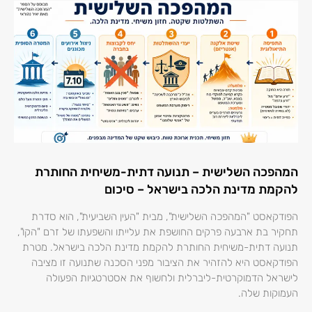
המהפכה השלישית – תנועה דתית-משיחית החותרת
להקמת מדינת הלכה בישראל – סיכום
הפודקאסט "המהפכה השלישית", מבית "העין השביעית", הוא סדרת
תחקיר בת ארבעה פרקים החושפת את עלייתו והשפעתו של זרם "הקו",
תנועה דתית-משיחית החותרת להקמת מדינת הלכה בישראל. מטרת
הפודקאסט היא להזהיר את הציבור מפני הסכנה שתנועה זו מציבה
לישראל הדמוקרטית-ליברלית ולחשוף את אסטרטגיות הפעולה
העמוקות שלה.