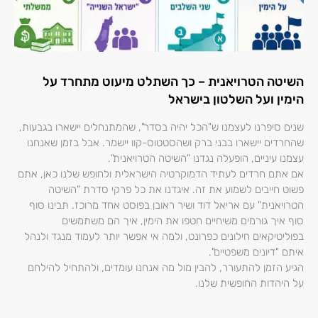
השיטה הטרויאנית – כך השתלט מיעוט מתחרד על
הימין ועל השלטון בישראל
שנים סיפרנו לעצמנו ש"הכל יהיה בסדר", שהמתנחלים יישארו בגבעות,
שהחרדים יישארו בבני ברק ושהסטטוס-קוו יישמר. אבל בזמן שאנחנו
עצמנו עיניים, הופעלה נגדנו "השיטה הטרויאנית".
אם אתם חרדים לעתיד הדמוקרטיה הישראלית ולחופש שלנו כאן, אתם
פשוט חייבים לשמוע את זה. איגדנו את כל פרקי סדרת "השיטה
הטרויאנית" עם אריאל דוד ושיר ראובן בפוסט אחד מרוכז. תבינו סוף
סוף איך גורמים משיחיים חטפו את הימין, איך הם משתמשים
בפוליטיקאים חילונים כפרונט, ולמה אי אפשר יותר לעמוד מנגד ולנהל
איתם "דיונים משפטיים".
הגיע הזמן להתעורר, להבין מול מה אנחנו עומדים, ולהתחיל להילחם
על היהדות החופשית שלנו.