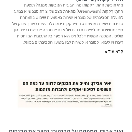
מהי תופעת ההתיירקקות ומהן הבעיות הנובעות ממנה? תופעת
ההִתְיַירְקְקוּת (Greenwash) מתארת מצב של יצירת מצג שווא בנוגע
לתועלת הסביבתית של מוצר או שירות באמצעות שימוש בהצהרה
סביבתית שאינה מהימנה. התיירקקות יכולה להיעשות לצורך שיווק של
מוצרים ושירותים, ליצירת תדמית של אדם או חברה או לשם גריפת הון
פוליטי. המכנה המשותף לכל אלו הוא הפער בין התכונות המיוחסות
ליצרן או ליבואן, למוצר או לשירות לבין ביצועיו הסביבתיים בפועל.
קרא עוד »
יאיר אבידן, המפקח על הבנקים: נחייב את הבנקים