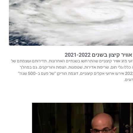
יצון בשנים 2021-2022
י מזג אוויר קיצוניים שהתרחשו בשנתיים האחרונות. תדירותם ועוצמתם של
ה כללו גלי חום, שריפות אדירות, שטפונות, הצפות והוריקנים. גם במהלך
פרסום הפוסט הזה בחודש ספטמבר 2022 אירעו ארועי אקלים קיצוניים, דוגמת הוריקן "של פעם ב-500 שנה"
וגים.