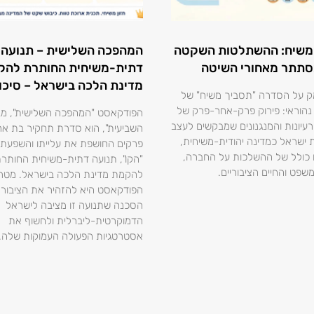
משיח: ההשתלטות השקטה
המהפכה השלישית – תנועה
סתתר מאחורי השיטה
דתית-משיחית החותרת להק
מדינת הלכה בישראל – סיכו
ק על הסדרה "תסביך משיח" של
ר נהוראי: פירוק פרק-אחר-פרק של
הפודקאסט "המהפכה השלישית", מבי
עיונות והמנגנונים שמבקשים לעצב
השביעית", הוא סדרת תחקיר בת א
ישראל כמדינה יהודית-משיחית,
פרקים החושפת את עלייתו והשפעתו
 כולל של ההשלכות על החברה,
"הקו", תנועה דתית-משיחית החותר
שפט והחיים הציבוריים.
להקמת מדינת הלכה בישראל. מטר
הפודקאסט היא להזהיר את הציבור 
הסכנה שתנועה זו מציבה לישראל
הדמוקרטית-ליברלית ולחשוף את
אסטרטגיות הפעולה העמוקות שלה.