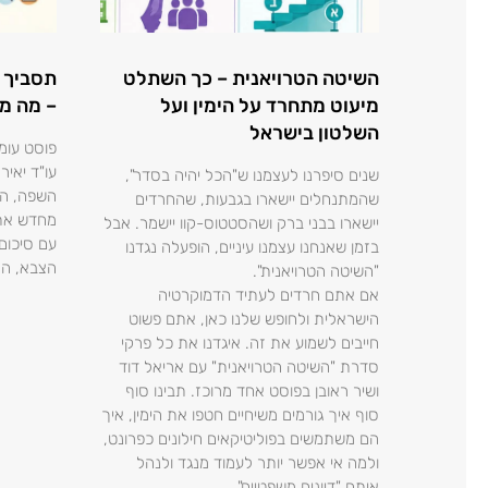
השיטה הטרויאנית – כך השתלט
תסביך 
מיעוט מתחרד על הימין ועל
– מה מ
השלטון בישראל
פוסט עומ
עו"ד יאי
שנים סיפרנו לעצמנו ש"הכל יהיה בסדר",
השפה, הר
שהמתנחלים יישארו בגבעות, שהחרדים
מחדש את 
יישארו בבני ברק ושהסטטוס-קוו יישמר. אבל
עם סיכום
בזמן שאנחנו עצמנו עיניים, הופעלה נגדנו
הצבא, המ
"השיטה הטרויאנית".
אם אתם חרדים לעתיד הדמוקרטיה
הישראלית ולחופש שלנו כאן, אתם פשוט
חייבים לשמוע את זה. איגדנו את כל פרקי
סדרת "השיטה הטרויאנית" עם אריאל דוד
ושיר ראובן בפוסט אחד מרוכז. תבינו סוף
סוף איך גורמים משיחיים חטפו את הימין, איך
הם משתמשים בפוליטיקאים חילונים כפרונט,
ולמה אי אפשר יותר לעמוד מנגד ולנהל
איתם "דיונים משפטיים".