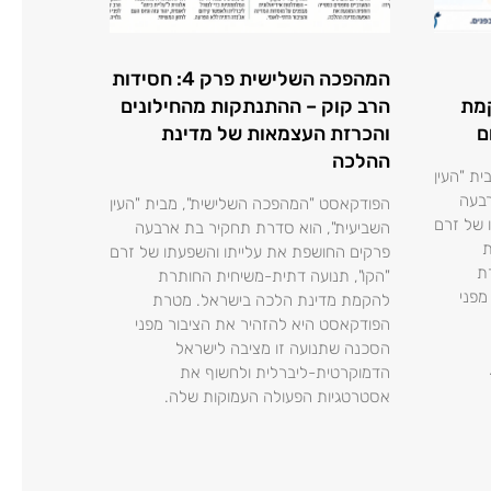
המהפכה השלישית פרק 4: חסידות
מת
הרב קוק – ההתנתקות מהחילונים
ם
והכרזת העצמאות של מדינת
ההלכה
ת "העין
רבעה
הפודקאסט "המהפכה השלישית", מבית "העין
 של זרם
השביעית", הוא סדרת תחקיר בת ארבעה
ת
פרקים החושפת את עלייתו והשפעתו של זרם
ת
"הקו", תנועה דתית-משיחית החותרת
מפני
להקמת מדינת הלכה בישראל. מטרת
הפודקאסט היא להזהיר את הציבור מפני
הסכנה שתנועה זו מציבה לישראל
הדמוקרטית-ליברלית ולחשוף את
אסטרטגיות הפעולה העמוקות שלה.