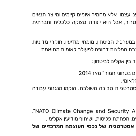
י עצמו, אלא מחמיר איומים קיימים ומייצר תנאים
טרור, אבל היא יוצרת מצוקה כלכלית וחברתית
ערכת הביטחון, מומחי מודיעין, חוקרי מדיניות
רת המלצות דחופה לפעולה לאומית מתואמת.
בין אקלים לביטחון:
חוני חמור" מאז 2014
אומי.
Australian Defe פרסם אסטרטגיית סביבה משולבת. הוקמו מנגנוני עבודה
פסגת נאט"ו בבריסל אימצה רשמית את "NATO Climate Change and Security Action Plan".
, הפחתת פליטות, ושיתוף מודיעין אקלימי.
אסטרטגית של נכסי העוצמה המרכזיים של