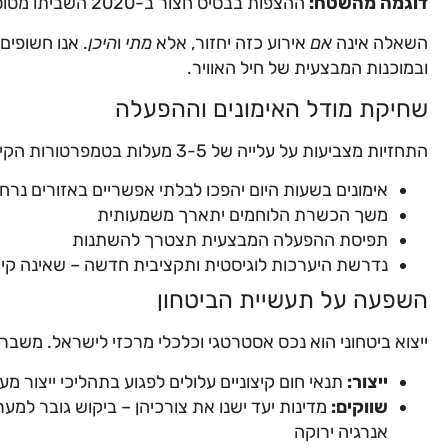
דוגמה מהשטח:
ההצפות בבסיס חצור ב-2020 השביתו מטוסי קרב והסבו נזק בעשרות מיליוני שקלים.
השאלה אינה
אם
אירוע כזה יחזור, אלא
מתי
ו
היכן
. אנו חשופי
ובמוכנות המבצעית של חיל האוויר.
שחיקת מודל האימונים וההפעלה
התחזיות מצביעות על עלייה של 3-5 מעלות בטמפרטורות הקיץ הממוצעות עד 2050. המשמעות:
אימונים בשעות היום יהפכו לבלתי אפשריים באזורים נרח
משך הכשרת הלוחמים יתארך משמעותית
תפיסת ההפעלה המבצעית תצטרך להשתנות
נדרשת היערכות לוגיסטית ותקציבית חדשה – שאינה קיי
השפעה על תעשיית הביטחון
ייצוא ביטחוני הוא נכס אסטרטגי וכלכלי מרכזי לישראל. משבר 
ייצור:
תנאי חום קיצוניים עלולים לפגוע בתהליכי ייצור מ
שווקים:
מדינות יעד ישנו את צורכיהן – ביקוש גובר למער
אנרגיה ירוקה