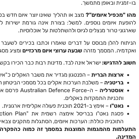
בו-זמנית ובאופן מתמשך.
מהו "מכפיל איומים"?
מצב או תהליך שאינו יוצר איום חדש בפנ
להופעת איומים נוספים. למשל: בצורת אינה גורמת ישירות ל
שארגוני טרור מנצלים לגיוס ולהשתלטות על אוכלוסיות.
הניתוח להלן מבוסס על דברים שאמרו וכתבו בכירים לשעבר במ
ואקדמיה. המסמך מזהה
שבעה ערוצי איום מרכזיים
ומציג מסג
חשוב להדגיש:
ישראל אינה לבד. מדינות רבות כבר הכירו בקשר 
ארצות הברית
– הפנטגון מגדיר את משבר האקלים כ"איום בט
בריטניה
– משלבת הערכות אקלים בכל מסמכי הביטחון הל
אוסטרליה
– ה-nce Force
ותכניות התמקדות באקלים.
נאט"ו
– אימץ ב-2021 תוכנית פעולה אקלימית ארגונית.
התוכנית כוללת: הערכות איומים, הסתגלות מתקנים צבאיים
התעלמות מהמגמות המוצגות במסמך זה כמוה כהפקרה 
המדינה.