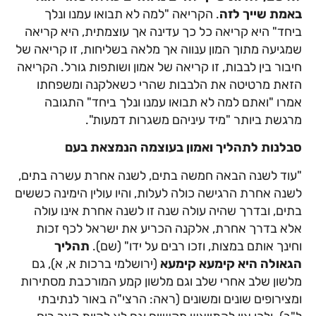
באמת שייך לזה
. הקריאה "למה לא תבואו עמנו ונלך
ביחד" היא קריאה כל כך עדינה אך עוצמתית, היא קריאה
שמגיעה מתוך המון ענווה אך מלאה בשליחות, זו קריאה של
חיבור בין לבבות, זו קריאה של אמון ושותפות גורל. הקריאה
הזאת מרטיטה את הלבבות שהרי כשאלקנה ומשפחתו
אמרו "ואתם למה לא תבואו עמנו ונלך ביחד" התגובה
מרגשת ביותר "מיד עיניהם משגרות דמעות".
סבלנות לתהליך ואמון בעוצמה הנמצאת בעם
"עוד לשנה הבאה חמשה בתים, לשנה אחרת עשרה בתים,
לשנה אחרת הרגישה כולה לעלות, והיו עולין הימינה כששים
בתים, ובדרך שהיה עולה שנה זו לשנה אחרת אינו עולה
אלא בדרך אחרת, אלקנה הכריע את ישראל לכף זכות
וחינך אותם במצות, וזכו רבים על ידו" (שם).
תהליך
הגאולה היא קימעא קימעא
(ירושלמי ברכות א, א), גם
מלשון שלב אחרי שלב וגם מלשון קמע המורכבת מסתירות
ומצירופים שונים ומשונים (ראה: הרצי"ה באור לנתיבתי