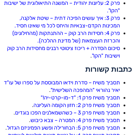
פרק 2: עליונות יהודית – המשנה התיאולוגית של ישיבות
"הקו".
פרק 3: איך עושים הפיכה דתית – שיטת אלקנה,
המכינות הקדם-צבאיות והיחס לכל מי שאינו חסיד.
פרק 4: חסידות הרב קוק – ההתנתקות (מהחילונים)
והכרזת העצמאות (של מדינת ההלכה).
סיכום הסדרה + ריכוז ציטוטי רבנים מחסידות הרב קוק
וישיבות "הקו"
.
כתבות קשורות
תסביך משיח – סדרת וידאו המבוססת על ספרו של עו"ד
יאיר נהוראי "המהפכה השלישית"
.
תסביך משיח פרק 1: "ד-מו-קרט-יה!"
תסביך משיח פרק 2: חזון הקומה העליונה
.
תסביך משיח פרק 3 – כשהשמאלנים הפכו בוגדים
.
תסביך משיח פרק 4: המטרה – צבא כיבוש
.
תסביך משיח פרק 5: הבחורילה ופשע הפמיניזם הגדול
.