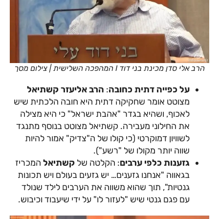
הרב אלי סדן מכינת בני דוד I המהפכה השלישית | צילום מסך
על כפייה דתית כחובה
:
הרב אליעזר קשתיאל
מצוטט אומר שחקיקה דתית היא חובה הלכתית שיש
לאכוף, ושהיא בגדר "אהבת ישראל" כי היא מצילה
את החילוני מעבירה. קשתיאל מצוטט בנוסף מתנגד
לשוויון דמוקרטי (כי קולו של ה"צדיק" אמור להיות
שווה יותר מקולו של "רשע").
גזענות כלפי ערבים
: הקלטה של
קשתיאל
המכריז
בגאווה "אנחנו גזענים… יש גזעים בעולם ויש תכונות
גנטיות", תוך שהוא משווה את הערבים לילד שנולד
עם פגם גנטי שיש "לעזור לו" על ידי שיעבוד וכיבוש.