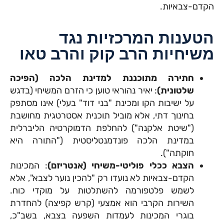
הקדם-צבאיות.
הטענות המרכזיות נגד
משיחיות הרב קוק והרב טאו
חתירה מתוכננת למדינת הלכה (הפיכה
שלטונית)
: יאיר נהוראי טוען כי הזרם המשיחי (בדגש
על ישיבות הקו ומכינת "בני דוד" בעלי) אינו מסתפק
בחינוך דתי, אלא מוביל תוכנית אסטרטגית מחושבת
("שיטת אלקנה") להחלפת הדמוקרטיה הליברלית
במדינת הלכה פונדמנטליסטית ("התורה היא
חוקתה").
הצבא ככלי פוליטי-משיחי (אנטריזם)
: המכינות
הקדם-צבאיות לא נועדו רק "להכין נוער לצבא", אלא
לשמש פלטפורמה להשתלטות על מוקדי כוח.
השירות הקרבי הוא אמצעי (קרש קפיצה) להחדרת
בוגרי המכינות לעמדות השפעה בצבא, בשב"כ,