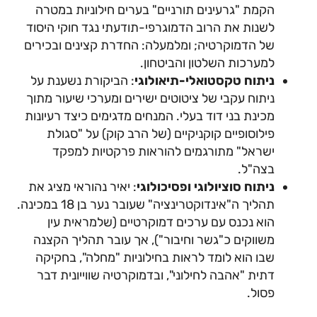
הקמת "גרעינים תורניים" בערים חילוניות במטרה
לשנות את הרוב הדמוגרפי-תודעתי נגד חוקי היסוד
של הדמוקרטיה; ומלמעלה: החדרת קצינים ובכירים
למערכות השלטון והביטחון.
ניתוח טקסטואלי-תיאולוגי
: הביקורת נשענת על
ניתוח עקבי של ציטוטים ישירים ומערכי שיעור מתוך
מכינת בני דוד בעלי. המנחים מדגימים כיצד רעיונות
פילוסופיים קוקניקיים (של הרב קוק) על "סגולת
ישראל" מתורגמים להוראות פרקטיות למפקד
בצה"ל.
ניתוח סוציולוגי ופסיכולוגי
: יאיר נהוראי מציג את
תהליך ה"אינדוקטרינציה" שעובר נער בן 18 במכינה.
הוא נכנס עם ערכים דמוקרטיים (שלמראית עין
משווקים כ"גשר וחיבור"), אך עובר תהליך הקצנה
שבו הוא לומד לראות בחילוניות "מחלה", בחקיקה
דתית "אהבה לחילוני", ובדמוקרטיה שווייונית דבר
פסול.