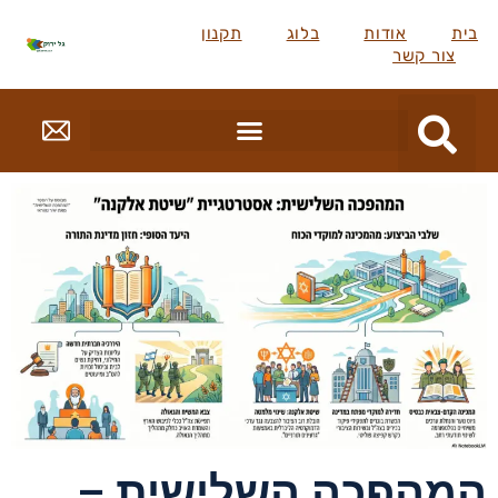
בית
אודות
בלוג
תקנון
צור קשר
המהפכה השלישית –