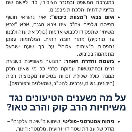
במערכת המשפט ובמגזר הציבורי, כדי ליישם שם
מדיניות דתית-הלכתית מבפנים.
איום צבאי ו"מצוות כיבוש"
: יאיר נהוראי חושף
תפיסה שלפיה צה"ל אינו צבא הגנה, אלא "צבא
משיחי" שתפקידו לכבוש אדמות (כולל את עזה ולבנון
עד טורקיה) מתוך חובה דתית. המלחמות עצמן
נתפסות כ"איתות אלוהי" על כך שעם ישראל
מתמהמה בכיבוש.
גזענות והדרת האחר
: התנועה מאופיינת בשנאת
זרים ובהתנשאות עמוקה כלפי כל מי שאינו חלק
ממנה, כולל שלילת זכויות בסיסיות מקבוצות רבות
(חילונים, נשים, ערבים, להט"ב, שמאלנים ורפורמים).
על מה נשענים הטיעונים נגד
משיחיות הרב קוק והרב טאו?
ניתוח אסטרטגי-פוליטי
: שימוש ב"שיטת אלקנה" –
מודל של עבודת שטח דו-זרועית. מלמטה: חינוך,