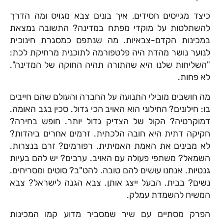
כיצד מגייסים חסידים, איך בונים צבא מגויס ומה הדרך
להשתלטות על מוקדי מפתח במדינה? התשובה נמצאת
במכינות הקדם-צבאיות. מה שנתפס כמסגרת חינוכית
לנוער נושר מהדת היה פלטפורמה לתוכנית מרחיקת לכת:
"השליחות שלנו היא שהתורה תהיה החוקה של המדינה".
לא פחות.
מה חושבים מובילי התנועה על החברה והעולם שהם חייבים
בו: חילונים? החילוני הוא האויב הכי גדול. סכין בגב האומה.
דמוקרטיה? הקול של הצדיק גדול יותר. חופש בחירה?
חקיקה דתית היא חובה הלכתית. זרמים אחרים ביהדות?
לא מבינים את האמת האמיתית. רפורמים? זרם בנצרות.
השמאל? משתפי פעולה עם האויב. ערבים? יש להם בעיות
גנטיות. אנחנו עושים להם טובה. להט"ב? סוטים ומסריחים.
נשים? בבית. הבעל ייצג אותן. צבא הגנה לישראל? צבא
המשיח להשמדת עמלק.
הפרק מסתיים עם שיר שמסביר מדוע קמו המכינות