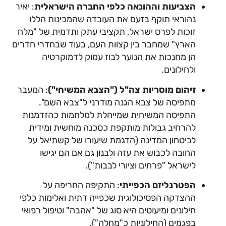
הצביעות וההונאה כלפי החברה הישראלית
: יאיר
נהוראי תוקף בזעם את העובדה שהמכינות הללו
זוכות לפרס ישראל, תקציבי עתק ותדמית של "מלח
הארץ" שמחבר בין קצוות העם, בעוד שבחדרי חדרים
הן מחנכות את הנוער לבוז עמוק לדמוקרטיה
ולחילונים.
זיהום מוסריות צה"ל ("הצבא המשיחי")
: המעבר
מתפיסה של צבא הגנה מודרני ל"צבא השם".
התפיסה המשיחית שמייחלת למלחמות כהזדמנות
להרחיב גבולות מותקפת כסכנה מוחשית ומידית
לביטחון המדינה (הדגמת שיעורו של קשתיאל על
החובה לכבוש את עזה ולבנון גם אם הם יגישו
לישראל "פרחים וציורי לבבות").
הפטרנליזם הכפייתי
: התקיפה החריפה על
ההצדקה הפסיכולוגית שכפייה דתית ואלימות כלפי
חילונים ומיעוטים היא סוג של "אהבה" וטיפול רפואי
בפגמים (החילוניות כ"מחלה").