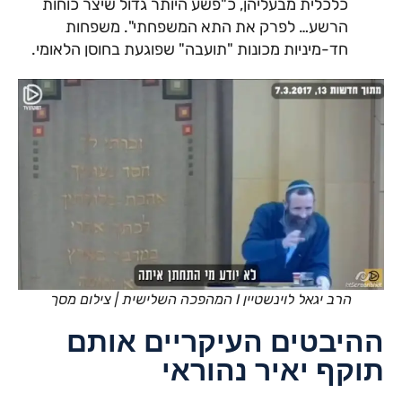
כלכלית מבעליהן, כ"פשע היותר גדול שיצר כוחות
הרשע… לפרק את התא המשפחתי". משפחות
חד-מיניות מכונות "תועבה" שפוגעת בחוסן הלאומי.
הרב יגאל לוינשטיין I המהפכה השלישית | צילום מסך
ההיבטים העיקריים אותם
תוקף יאיר נהוראי