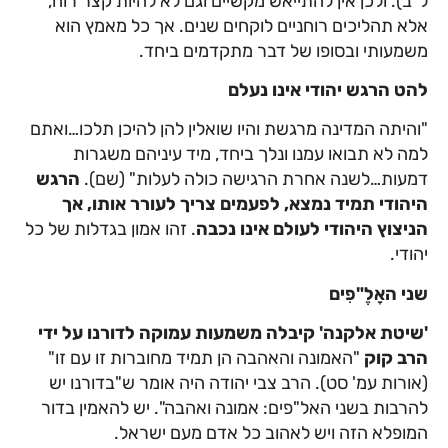
ל"ב). ולכן אין להתייאש מקשיים וגם לא להיות קצר רוח,
אלא תהליכים רוחניים לוקחים שנים. אך כל מאמץ הוא
משמעותי ובסופו של דבר מתקדמים ביחד.
להט הרגש יהודי אינו נעלם
"והיתה המדינה מרגשת והיו שואלין להן להיכן תלכו…ואתם
למה לא תבואו עמנו ונלך ביחד, מיד עיניהם משגרות
דמעות…לשנה אחרת הרגישה כולה לעלות" (שם).
הרגש
היהודי תמיד נמצא, לפעמים צריך לעורר אותו, אך
הניצוץ היהודי לעולם אינו נכבה
. זהו אמון בגדלות של כל
יהודי.
שני האָלֶ"פִים
'שיטת אלקנה' קיבלה משמעות עמוקה לדורנו על ידי
הרב קוק
"האמונה והאהבה הן תמיד מחוברות זו עם זו"
(אורות עמ' סט). הרב צבי יהודה היה אומר ש"בדורנו יש
להרבות בשני האל"פים: אמונה ואהבה". יש להאמין בדור
המופלא הזה ויש לאהוב כל אדם מעם ישראל.