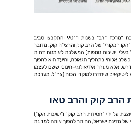
ישיבות "הקו" הן כינוי לזרם ישיבות ואולפנות שנפרדו מישיבת "מרכז הרב" בשנות ה־90 והתקבצו סביב
הקו המקורי" של הרב קוק והרצי"ה קוק. מדובר
 בעלי וישיבות נוספות) המשלבת לאומנות דתית
לב אלוהי בתהליך הגאולה, והיעד הוא להפוך
דרש, אלא מערך אידיאולוגי–חינוכי ששם לעצמו
וליטיקאים שיחדרו למוקדי הכוח (צה"ל, מערכת
 הרב קוק והרב טאו
וצגת על ידי "חסידות הרב קוק" ו"ישיבות הקו")
י של מדינת ישראל, החותר להפוך אותה למדינת