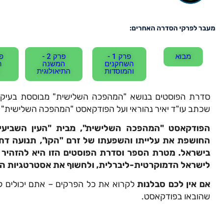
מעבר לפרקי הסדרה האחרים:
מבוא
פרק 1 -
פרק 2 -
השחקנים
המשנה
ה
והמוסדות
התיאולוגית
סדרת הפוסטים בנושא "המהפכה השלישית" מבוססת בעיקר
שכתב עו"ד יאיר נהוראי ועל הפודקאסט "המהפכה השלישית" – ש
הפודקאסט "המהפכה השלישית", מבית "העין השביעי
החושפת את עלייתו והשפעתו של זרם "הקו", תנועה ד
בישראל. מטרת הספר וסדרת הפוסטים הזו היא להזהיר 
לישראל הדמוקרטית-ליברלית, ולחשוף את אסטרטגיות ה
אם אין לכם סבלנות
לקרוא את כל הפרקים – אתם יכולים לד
שהובאו בפודקאסט.