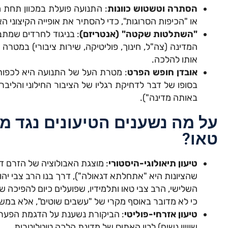
הסתרה וטשטוש כוונות
: התנועה פועלת במכוון תחת מ
או "הכיפות הסרוגות", כדי להסתיר את אופייה הקיצוני ה
"השתלטות שקטה" (אנטריזם)
: בניגוד לחרדים שמת
המדינה (צה"ל, חינוך, פוליטיקה, שירות ציבורי) במטר
אותו להלכה.
אובדן חופש הפרט
: מטרת העל של התנועה היא לכפות 
בסופו של דבר לדחיקת רגליו של הציבור החילוני והליבר
באותה מדינה").
על מה נשענים הטיעונים נגד מ
טאו?
טיעון תיאולוגי-היסטורי
: מוצגת האבולוציה של הזרם 
שהציונות היא "אתחלתא דגאולה"), דרך בנו הרב צבי יהוד
השלישי, הרב צבי טאו ותלמידיו, שפועלים כיום להפיכה 
כי לא מדובר באוסף מקרי של "עשבים שוטים", אלא במש
טיעון אזרחי-פוליטי
: הביקורת נשענת על הדגמת הפער ב
שוויון נשים) לבין האתוס של מדינת הלכה טוטליטרית.