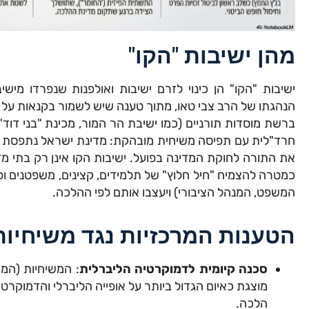
מהן ישיבות "הקו"
הנהגתו של הרב צבי טאו, מתוך טענה שיש לשמור בקנאות על "
ברשת מוסדות תורניים (כמו ישיבת הר המור, מכינת "בני דוד"
חרד"לית עם תפיסה משיחית מובהקת: מדינת ישראל נתפסת כש
את התורה לחוקת המדינה בפועל. ישיבות הקו אינן רק בתי מ
כמטרה להצמיח "חיל חלוץ" של תלמידים, קצינים, משפטנים ופ
המשפט, המנהל הציבורי) ויעצבו אותם לפי ההלכה.
הטענות המרכזיות נגד משיחיות
סכנה קיומית לדמוקרטיה הליברלית
: המשיחיות (המי
מוצגת כאיום הגדול ביותר על אופייה הליברלי והדמוקרט
הלכה.