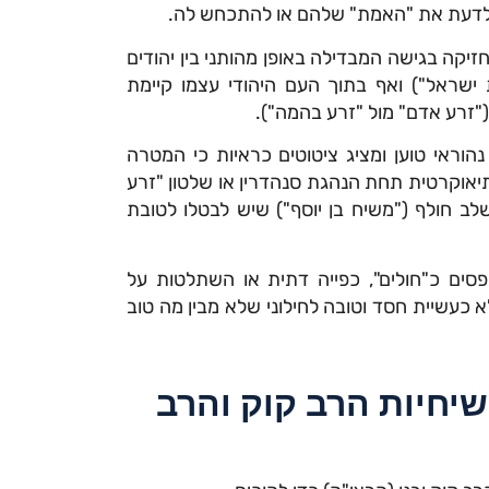
רה לדעת את "האמת" שלהם או להתכחש לה.
זיקה בגישה המבדילה באופן מהותני בין יהודים
ת ישראל") ואף בתוך העם היהודי עצמו קיימת
("זרע אדם" מול "זרע בהמה").
 נהוראי טוען ומציג ציטוטים כראיות כי המטרה
תיאוקרטית תחת הנהגת סנהדרין או שלטון "זרע
ב חולף ("משיח בן יוסף") שיש לבטלו לטובת
תפסים כ"חולים", כפייה דתית או השתלטות על
 כעשיית חסד וטובה לחילוני שלא מבין מה טוב
שיחיות הרב קוק והרב