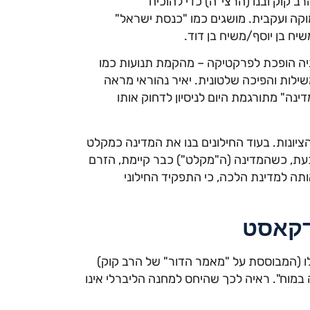
רב קוק ובנו (הרצי"ה) כדי להוכיח
וקה ועקבית. מושגים כמו "כנסת ישראל"
שיח בן יוסף/משיח בן דוד.
יה הופכת לפרקטיקה – מהקמת תנועות כמו
שילות והפיכה שלטונית. יאיר נהוראי מראה
נה" מתורגמת היום לניסיון לדחוק אותו
ציונות. בעוד החילונים בנו את המדינה כמקלט
עת, כשהמדינה (ה"מקלט") כבר קיימת, הזרם
תה למדינת הלכה, כי התפקיד החילוני
דקאסט
 (המבוססת על "מאמר הדור" של הרב קוק)
במוח". ראיה לכך שהיחס למחנה הליברלי אינו