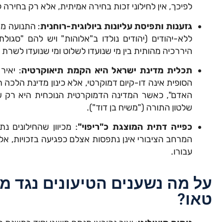
לפיכך, אין לחילוני זכות בחירה אמיתית, אלא רק בחי
גזענות ותפיסת עליונות ביולוגית-רוחנית
: התנועה מח
ללא-יהודים (יהודים נולדו ב"אלוהות" ויש להם "סגול
היררכיה מהותית בין מי שנועדו לשלוט ומי שנועדו לשרת 
תכלית מדינת ישראל היא הקמת תיאוקרטיה
: יאיר
הסופית אינה דו-קיום דמוקרטי, אלא כינון מדינת הלכה 
האדם", כאשר המדינה הדמוקרטית הנוכחית היא רק של
שלטון התורה ("משיח בן דוד").
כפייה דתית המוצגת כ"ריפוי"
: מכיוון שהחילונים נ
המרחב הציבורי אינן נתפסות אצלם כפגיעה בזכויות, אלא
עבורו.
על מה נשענים הטיעונים נגד מ
טאו?