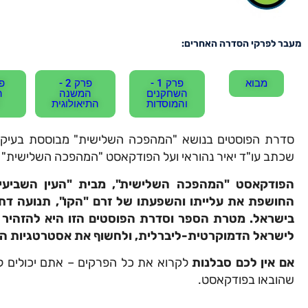
מעבר לפרקי הסדרה האחרים:
מבוא
פרק 1 -
פרק 2 -
השחקנים
המשנה
ה
והמוסדות
התיאולוגית
סדרת הפוסטים בנושא "המהפכה השלישית" מבוססת בעיקר
שכתב עו"ד יאיר נהוראי ועל הפודקאסט "המהפכה השלישית" – ש
הפודקאסט "המהפכה השלישית", מבית "העין השביעי
החושפת את עלייתו והשפעתו של זרם "הקו", תנועה ד
בישראל. מטרת הספר וסדרת הפוסטים הזו היא להזהיר 
לישראל הדמוקרטית-ליברלית, ולחשוף את אסטרטגיות ה
אם אין לכם סבלנות
לקרוא את כל הפרקים – אתם יכולים לד
שהובאו בפודקאסט.