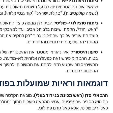
ניתוח תיאולוגי
: יאיר נהוראי מנתח מושגי יסוד במשנת ה
שהאידיאולוגיה הנוכחית יושבת על תשתית תיאולוגית עמ
(נשמה קולקטיבית), "סגולת ישראל" (קוד גנטי אלוהי), ומ
ניתוח סוציולוגי-פוליטי
: הביקורת ממפה כיצד התאולוג
"ראש יהודי", הקמת ישיבות בלב תל אביב, ועד למאבקי מ
כיצד התיאוריה על כך שהחילוני צריך "רק להקים את המדי
ממוקדי ההשפעה התרבותיים והחוקתיים.
טיעון היסטורי
: יאיר נהוראי ממסגר את ההיסטוריה של ה
בטוח, הרב קוק פירש זאת כפעולה אלוהית לא-מודעת. כ
המשיחי סבור שהגיע הזמן לקחת את המושכות ולהפוך או
ההיסטורי הסתיים.
דוגמאות וראיות שמועלות בפו
הרב אלי סדן (ראש מכינת בני דוד בעלי)
: מובאת הקלטה שלו
בה הוא מסביר שהמפגינים ואנשי המחאה פועלים מתוך "מחלה 
כאל יריב פוליטי, אלא כאל גורם פתולוגי.