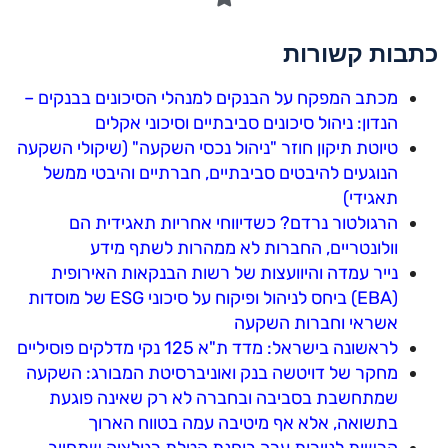
כתבות קשורות
מכתב המפקח על הבנקים למנהלי הסיכונים בבנקים –
הנדון: ניהול סיכונים סביבתיים וסיכוני אקלים
טיוטת תיקון חוזר "ניהול נכסי השקעה" (שיקולי השקעה
הנוגעים להיבטים סביבתיים, חברתיים והיבטי ממשל
תאגידי)
הרגולטור נרדם? כשדיווחי אחריות תאגידית הם
וולונטריים, החברות לא ממהרות לשתף מידע
נייר עמדה והיוועצות של רשות הבנקאות האירופית
(EBA) ביחס לניהול ופיקוח על סיכוני ESG של מוסדות
אשראי וחברות השקעה
לראשונה בישראל: מדד ת"א 125 נקי מדלקים פוסיליים
מחקר של דויטשה בנק ואוניברסיטת המבורג: השקעה
שמתחשבת בסביבה ובחברה לא רק שאינה פוגעת
בתשואה, אלא אף מיטיבה עמה בטווח הארוך
הרשות לניירות ערך בוחנת הטלת רגולציה שתחייב