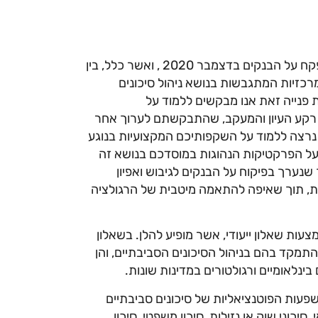
1. פנייה זאת הינה בהמשך למכתב שנשלח אליכם על-ידי המפקח על הבנקים בדצמבר 2020 , ואשר כלל, בין
כזיות המתגבשות בנושא ניהול סיכונים
ת פנייה זאת אנו מבקשים ללמוד על
ל רקע העיון והמעקב, שהתבקשתם לערוך אחר
 נרצה ללמוד על השקפותיכם המקצועיות בנוגע
על הפרקטיקות הנהוגות במוסדכם בנושא זה
נערך בפיקוח על הבנקים לגיבוש ואפיון
ת, תוך שאיפה להתאמה מיטבית של הרגולציה
ות שאלון ייעודי, אשר מופיע להלן. בשאלון
מקד בהם בניהול הסיכונים הסביבתיים, והן
לאומיים ורגולטורים במדינות שונות.
שפעות הפוטנציאליות של סיכונים סביבתיים
יכוני שוק או נזילות, סיכון משפטי, סיכון