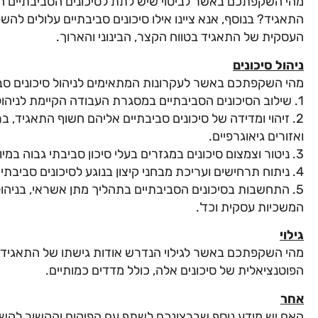
מהי השקפתכם באשר לביטוי שיש לתת לסיכונים הסביבתיים 
התאגיד? בנוסף, אנא ציינו אילו סיכונים סביבתיים עלולים להש
העסקית של התאגיד בטווח הקצר, הבינוני והארוך.
ניהול סיכונים
מהי השקפתכם באשר לעקרונות המתאימים לניהול סיכונים סבי
1. שילוב הסיכונים הסביבתיים במסגרת העבודה הקיימת לניהול סיכונים.
2. זיהוי ומדידה של סיכונים סביבתיים אליהם חשוף התאגיד,
ואזורים גיאוגרפיים.
3. ניטור וצמצום סיכונים במגזרים בעלי סיכון סביבתי גבוה במיוחד.
4. ניתוח תרחישים ועריכת מבחני קיצון בנוגע לסיכונים סביבתיים מהותיים.
5. התחשבות בסיכונים הסביבתיים בתהליך מתן אשראי, בניהול סי
המשכיות עסקית וכד'.
גילוי
מהי השקפתכם באשר לגילוי הנדרש אודות גישתו של התאגיד ל
הפוטנציאלית של סיכונים אלה, כולל מדדים כמותיים.
אחר
האם יש מידע נוסף שברצונכם לשתף עם הפיקוח והקשור להשקפ