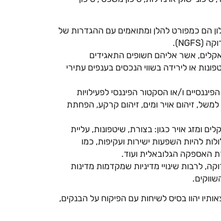
אלון הם כמפורט להלן ומתואמים עם ההגדרות של
NGF).
י אקלים, אשר אליהם חשופים התאגידים
פונות או לירידה בשווי הנכסים בענפים עתירי
יננסיים ו/או הסקטור הפיננסי לפעילויות
למשל, זיהום אויר ומים, זיהום קרקע, הפחתת
ם ומזג אויר כגון: בצורת, שיטפונות, עליית
לות להיות השפעות ישירות ועקיפות, כמו
ת האספקה הגלובאלית ועוד.
קה, לרבות שינויי מדיניות שמקדמות מדינות
שווקים.
ותיו יהוו בסיס לשיחות עם הפיקוח על הבנקים,