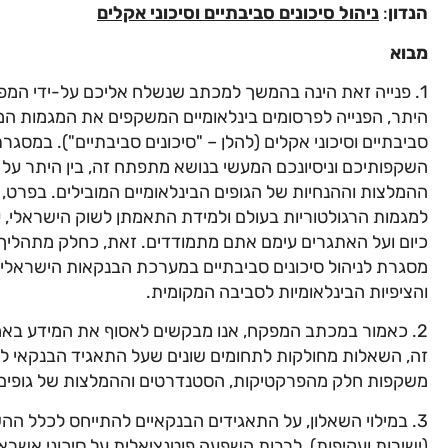
הנדון
:
ניהול סיכונים סביבתיים וסיכוני אקלים
מבוא
היתר, הפנייה לפרסומים בינלאומיים המשקפים את המגמות המר
סביבתיים וסיכוני אקלים (להלן – "סיכונים סביבתיים"). במסגר
השקפותיכם וניסיונכם המעשי בנושא מתפתח זה, בין היתר ע
ההמלצות וההנחיות של הגופים הבינלאומיים המובילים. בפרט,
למגמות הרגולטוריות בעולם ולמידת התאמתן לשוק הישראלי, 
כיום ועל האתגרים עימם אתם מתמודדים. זאת, כחלק מתהליך ש
מסגרת לניהול סיכונים סביבתיים במערכת הבנקאות הישראלי
והציפיות הבינלאומיות לסביבה המקומית.
2. כאמור במכתב המפקח, אנו מבקשים לאסוף את המידע באמצע
זה, השאלות מחולקות לתחומים שונים שעל התאגיד הבנקאי להת
משקפות חלק מהפרקטיקות, הסטנדרטים וההמלצות של גופים בינ
3. במילוי השאלון, על התאגידים הבנקאיים להתייחס לכלל הה
(ישירות ועקיפות), לרבות השפעה פוטנציאלית על סיכוני אשראי, ס