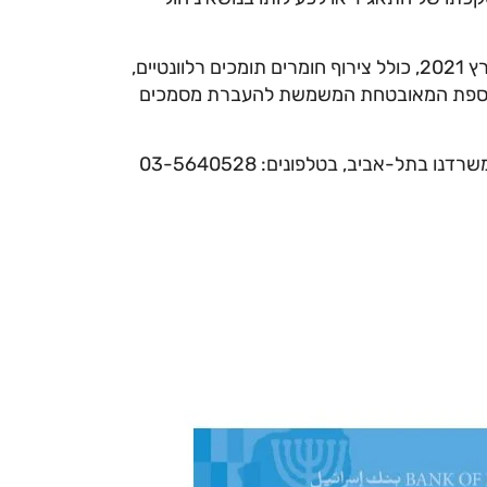
תשובות לשאלון יש להעביר לפיקוח על הבנקים עד ליום 31 במרץ 2021, כולל צירוף חומרים תומכים רלוונטיים,
 הכספת המאובטחת המשמשת להעברת מסמכים
לשאלות ובירורים ניתן לפנות לנעמה עוזרי או לזהר קריצ'מן, במשרדנו בתל-אביב, בטלפונים: 03-5640528