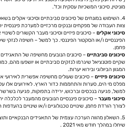
מוניטין, סיכוני המשכיות עסקית וכד'.
4. השימוש במונחים של סיכונים סביבתיים וסיכוני אקלים בש
צוות העבודה של מפקחים ובנקים מרכזיים למערכת פיננסית ירוקה (S
סיכוני אקלים
– סיכונים פיזיים וסיכוני מעבר הקשורים לשינוי
הפיננסיים ו/או הסקטור הפיננסי. כך למשל – חשיפה לנזקי שיט
פחמן.
סיכונים סביבתיים
– סיכונים הנובעים מחשיפה של התאגידים הפ
שקיים פוטנציאל שיגרמו לנזקים סביבתיים או יושפעו מהם, כמו 
המגוון הביולוגי ובירוא יערות.
סיכונים פיזיים
– סיכונים שעולים מחשיפה אפשרית לאירועי אקלי
מפלס מי הים, סערות והתחממות כדור הארץ. לאירועים אלו עלו
למשל, פגיעה בנכסים וברכוש, ירידה בתפוקות, פגיעה בשרשר
סיכוני מעבר
– סיכונים פיננסיים הנובעים מהמעבר לכלכלה ירו
לצורך הורדת פחמן, שינויים טכנולוגיים ו/או שינויים בהעדפות ה
5. השאלון מהווה הערכה עצמית של התאגידים הבנקאיים ותוצא
שיחלו במהלך חודש מאי 2021 .