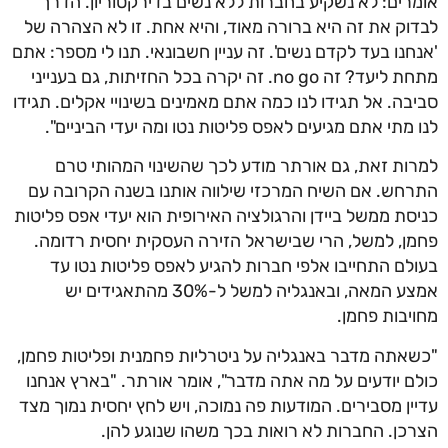
אומרים: לא נשקיע בחברות ללא נשים בדירקטוריון. הדרך
לבדוק את זה היא ברורה מאוד, והיא אחת. זו לא הצהרה של
'אנחנו בעד לקדם נשים'. זה עניין חשבונאי. תנו לי מספר: אתם
מתחת ליעד? זה no go. זה יקרה בכל החזיתות, גם בענייני
סביבה. אל תגידו לנו כמה אתם מאמינים בשינויי אקלים. תגידו
לנו מתי אתם מגיעים לאפס פליטות נטו ומה יעדי הביניים".
למרות זאת, גם אורתר מודע לכך שהשינוי המהותי טרם
התרחש. אם השיח המרכזי שילווה אותנו בשנה הקרובה עם
כניסת ממשל ביידן והרגולציה האירופית הוא יעדי אפס פליטות
פחמן, למשל, הרי שבישראל הזירה העסקית יחסית רדומה.
בעולם התחייבו אלפי חברות להגיע לאפס פליטות נטו עד
אמצע המאה, ובאנגליה למשל ל-30% מהתאגידים יש
מחויבות פחמן.
"כשאתה מדבר באנגליה על ניטרליות פחמנית ופליטות פחמן,
כולם יודעים על מה אתה מדבר", אומר אורתר. "בארץ אנחנו
עדיין מסבירים. המודעות פה נמוכה, ויש לחץ יחסית נמוך מצד
הצרכן. החברות לא רואות בכך משהו שנוגע להן.