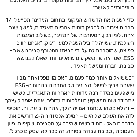
המון תקציבים, אבל אין התנהלות שקופה בדברים האלו. גם
היוניקורנים לא שם".
כדי לשנות את הדשדוש המקומי בתחום, המדינה תסייע ל-17
חברות ציבוריות להפיק דוחות אחריות תאגידית, למשך שנה
אחת. לפי ורבין, המעורבות של המדינה, בשילוב המגמות
העולמיות, עשויה להוביל השנה למעין זינוק. "אנחנו חווים
קפיצה, שמוסברת גם על ידי הבאזז המטורף סביב נושא ה-
ESG, שמראה שהמשקיעים שואלים יותר שאלות בנושא
סביבה, חברה וממשל תאגידי.
"כששואלים אותך כמה פעמים, האסימון נופל ואתה מבין
שאתה צריך לפעול. הציונים של החברות בתחום ה-ESG
מושפעים במידה רבה מדוחות האחריות התאגידית. כשיש
יותר דרישות ממשקיעים ומלקוחות גדולים, אתה אומר לעצמך
– זה לא משהו שנחמד אם יהיה לך, אתה חייב את זה. תוסיפי
לזה את העולם של היום – המילניאלס ודור ה-Z דורשים את
הדברים האלו. הם דורשים שמירה על הסביבה, שקיפות, גיוון
תעסוקתי, סביבת עבודה בטוחה. זה כבר לא 'עסקים כרגיל'.