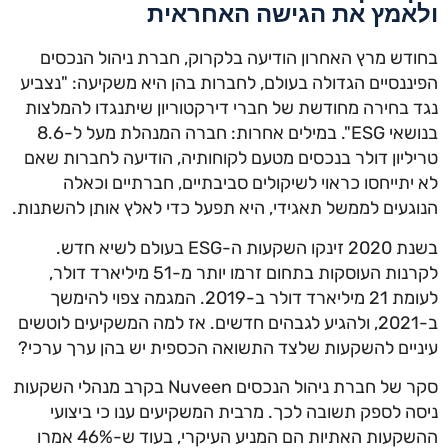
ולאמץ את הגישה האחראית
בחודש מרץ האחרון הודיעה בלקרוק, חברת ניהול הנכסים
הפיננסיים הגדולה בעולם, לחברות בהן היא משקיעה: "נצביע
נגד בחירה מחודשת של חברי דירקטוריון שיתנגדו להמלצות
בנושאי ESG". במילים אחרות: חברה המנהלת מעל ל-8.6
טריליון דולר בנכסים מטעם לקוחותיה, הודיעה לחברות שאם
לא יתייחסו כראוי לשיקולים סביבתיים, חברתיים וכאלה
הנוגעים לממשל תאגידי, היא תפעל כדי לאלץ אותן להשתנות.
בשנת 2020 זינקו השקעות ה-ESG בעולם לשיא חדש.
לקרנות העוסקות בתחום זרמו יותר מ-51 מיליארד דולר,
לעומת 21 מיליארד דולר ב-2019. המגמה צפוי להימשך
ב-2021, ולהגיע לגבהים חדשים. אז למה המשקיעים לוטשים
עיניים להשקעות שלצד התשואה הכספית יש בהן ערך ערכי?
סקר של חברת ניהול הנכסים Nuveen בקרב מנהלי השקעות
ניסה לספק תשובה לכך. מרבית המשקיעים ענו כי ביצועי
ההשקעות האתיות הם המניע העיקרי, בעוד ש-46% אמרו