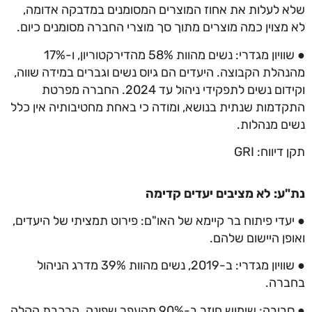
שלא לעלות את אחוז המוצרים המסומנים במדבקה אדומה,
לא מצוין כמה מוצרים מתוך סך מוצרי החברה מסומנים כיום.
● שוויון מגדרי: נשים מהוות 58% מהדירקטוריון, ו-17%
מהנהלת הקבוצה. היעדים הם גיוס נשים וגברים במידה שווה,
וקידום נשים לתפקידי ניהול עד 2024. החברה מפרטת
התקדמות שנתית בנושא, ומודה כי באחת מחטיבותיה אין כלל
נשים מנהלות.
תקן דיווח: GRI
נת"ע: לא מציבים יעדים קדימה
● יעדי פיתוח בר קיימא של האו"ם: פירוט תמציתי של היעדים,
ואופן היישום שלהם.
● שוויון מגדרי: ב-2019, נשים מהוות 39% מדרג הניהול
בחברה.
● סביבה: שימוש חוזר ב-90% מהעפר שפונה. הרכבת הקלה