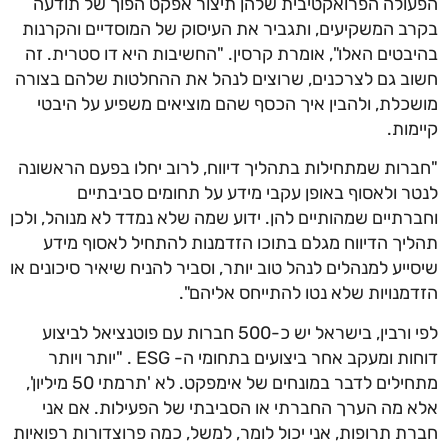
הפעולה הפרואקטיבית שלהן תיצור אפקט הפוך של תודעה
בקרב המשקיעים, ותגביר את העיסוק של המוסדיים והקרנות
בהיבטים האלו", אומרת קרסין. "החשיבות היא דו סטרית. זה
חשוב גם לצרכנים, שרוצים לנהל את ההחלטות שלהם בצורה
מושכלת, ולהבין איך הכסף שהם מוציאים משפיע על היבטי
קיימות.
"חברות שמתחילות בתהליך דיווח, לרוב יחלו בפעם הראשונה
לנטר ולאסוף באופן עקבי מידע על תחומים סביבתיים
וחברתיים שמהותיים להן. ידוע שמה שלא נמדד לא מנוהל, ולכן
תהליך הדיווח מגלם בתוכו הזדמנות להתחיל לאסוף מידע
שיסייע למנהלים לנהל טוב יותר, וסביר להניח שיאיר סיכונים או
הזדמנויות שלא נטו להתייחס אליהם".
לפי ורבין, בישראל יש כ-500 חברות עם פוטנציאל לביצוע
דוחות ומעקב אחר ביצועים בתחומי ה- ESG . "יותר ויותר
מתחילים לדבר במונחים של אימפקט. לא 'תרמתי 50 מיליון',
אלא מה הערך החברתי או הסביבתי של הפעילות. אם אני
חברת תרופות, אני יכול לומר, למשל, כמה פרוצדורות רפואיות