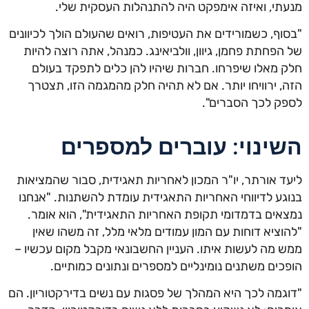
מנעתי, ואיזה אימפקט היה להתנהלות העסקית שלי.
"בסוף, כשמורידים את העטיפות, רואים שהעולם הולך לכיוונים
של הפחתת פחמן, גיוון, וולביאינג. כמנהל, אתה רוצה להיות
חלק מאלו שיפרחו. חברות שיהיו להן כלים לתפקד בעולם
הזה, ירוויחו יותר. אם לא תהיה חלק מהמגמה הזו, תצטרך
לספק לכך הסברים".
השינוי: עוברים למספרים
ליעד אורתר, יו"ר המכון לאחריות תאגידית, סבור שהמציאות
בנוגע לדיווחי האחריות התאגידית עומדת להשתנות. "אנחנו
נמצאים בדמדומי תקופת האחריות התאגידית", הוא אומר.
"להוציא דוחות עם המון עמודים מלאי מלל, זה משהו שאין
ממש מה לעשות איתו. העניין החשבונאי מקבל מקום עכשיו –
הופכים משתנים נומינליים למספרים ונתונים כמותיים.
"דוגמה לכך היא המהלך של פסגות עם נשים בדירקטוריון. הם