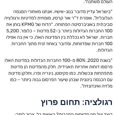
העולם משתנה".
"בישראל עדיין מדובר בנונ-אישיו. אנחנו מאחורי המגמה
הגלובלית", אומרת ד"ר אור קרסין, מומחית למדיניות ורגולציה
סביבתית באוניברסיטה הפתוחה. "הדוח של KPMG בוחן את
100 החברות הגדולות ביותר ב-52 מדינות – כלומר, 5,200
חברות. ישראל לא נכללת בין המדינות האלו, כי אין בה אפילו
100 חברות שמדווחות, ומדובר באחוז זניח מתוך החברות
הגדולות.
"בשנת 2020, 80% מ-100 החברות הגדולות במדינות האלו
פרסמו דוחות אחריות תאגידית. חלק מהמדינות הן מדינות
מתפתחות ונכשלות, כמו פקיסטן, ניגריה ופרו, וחלקן מדינות
עם הכנסה בינונית שבהן שיעור הפרסום גבוה ביותר – כמו
מלזיה ואינדונזיה".
רגולציה: תחום פרוץ
כיצד ועל מה מדווחות החברות? ראשית כל, צריך לומר: