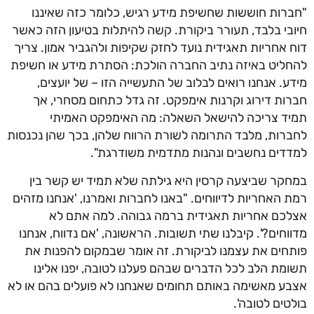
"חברות חוששות שחשיפת מידע רגיש, כלומר כזה שאיננו
חיובי בלבד, תעורר ביקורת. קשה להיתלות בטיעון הזה כאשר
דוח אחריות תאגידית נועד לחזק שקיפות ולהגביר אמון. צריך
להחליט באיזה נתיב החברה הולכת: הסתרת מידע או חשיפת
מידע. אנחנו רואים לבלוב של התעשייה הזו – של יועצים,
חברות דירוג וקרנות אימפקט. זה גדל כתחום מסחרי, אך
תמיד צריכה להישאל השאלה: מה האימפקט האמיתי
לחברות, מלבד התרומה לשורת הרווח שלהן, בכך שהן נכנסות
למדדים נחשבים ונהנות מתדמית משודרגת".
במחקר שביצעה קרסין היא גילתה שלא תמיד יש קשר בין
רמת האחריות לדיווחים. "באנו לחברות ואמרנו, 'אנחנו מזהים
אצלכם אחריות תאגידית ברמה גבוהה. למה אתם לא
מדווחים?'. קיבלנו שתי תשובות. הראשונה, 'אם נדווח, אנחנו
פותחים את עצמנו לביקורת. זה אומר שבמקום להפנות את
תשומת הלב לכל הדברים שבהם פעלנו לטובה, יפנו אלינו
אצבע מאשימה באותם תחומים שאנחנו לא פועלים בהם או לא
בולטים לטובה'.