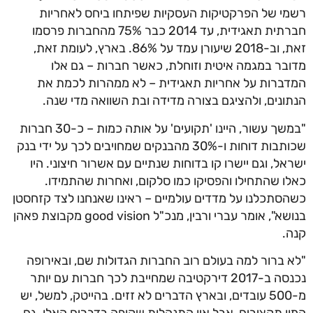
רשמי של הפרקטיקות העסקיות שפיתחו ביחס לאחריות
חברתית תאגידית, עד 2014 כבר 75% מהחברות פרסמו
זאת, וב-2018 שיעורן עמד על 86%. בארץ, לעומת זאת,
מדובר במגמה איטית וזוחלת, כאשר חברות – גם אלו
המדברות על אחריות תאגידית – לא ממהרות לכמת את
הנתונים, ולהציגם בצורה מדידה ובת השוואה מדי שנה.
"במשך עשור, היינו 'תקועים' על אותה כמות – כ-30 חברות
שכותבות דוחות ו-30% מהבנקים שמחויבים לכך על ידי בנק
ישראל, וגם יישרו קו בדוחות שנתיים עם אשרור חיצוני. היו
כאלו שהתחילו והפסיקו כמו סלקום, ואחרות שהתמידו.
כשהסתכלנו על מדדים עולמיים – ראינו שאנחנו לצד קזחסטן
בנושא", אומר עברי ורבין, מנכ"ל good vision מקבוצת פאהן
קנה.
"לא ברור למה בעולם רוב החברות הגדולות שם, ובאירופה
נכנסה ב-2017 דירקטיבה שמחייבת לכך חברות עם יותר
מ-500 עובדים, ובארץ הדברים לא זזים. בהייטק, למשל, יש