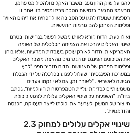
ן על שוק ההון מפני משבר האקלים ולהטיל מס פחמן,
מפ מתגאה בנטישת הסכם פריז ומסיר בזו אחר זו
לציות שנועדו להגן על הסביבה או להפחית את זיהום האוויר
יטות הפחמן להם גורמות התעשיות.
לו כעת, הדוח קורא לאותו ממשל לפעול בנחישות, בטרם
ויי האקלים יהרסו את הצמיחה הכלכלית של האומה
ריקאית. הדוח לא רק עוסק בעובדות המדעיות, אלא בוחן
הסיכונים הפיננסיים הנגרמים מהאצת משבר האקלים
יטות הפחמן של האנושות. הדוח מזהיר מפני "לחץ
רכת הפיננסית" שעלול לפגוע בכלכלה על ידי הגבלת
שה לאשראי . "לאורך זמן, אם לא יינקטו צעדים
עותיים לבדיקת עליית הטמפרטורות העולמיות", נכתב
"ח, "השפעות על שינויי האקלים עלולות לפגוע ביכולת
צור של המשק ולערער את יכולתו לייצר תעסוקה, הכנסה
דמנויות".
שינויי אקלים עלולים למחוק 2.3