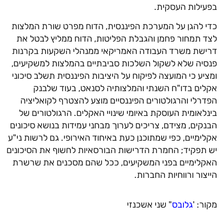
ילות העסקית.
 להגן על המערכת הפיננסית, הדוח מפרט שורת המלצות
 תמחור פחמן והגבלת הפליטות, הדוח ממליץ לבטל את
שת משרד העבודה האמריקאי ממנהלי השקעות בקרנות
יה שלא לשקול השלכות סביבתיים בהמלצות למשקיעים,
יע כי המועצה לפיקוח על היציבות הפיננסית תשלב סיכוני
ים בדו"ח השנתי והמלצותיה לסנאט, בעוד שלבנק
רלי והרגולטורים הפיננסיים מוצע להצטרף לקואליציה
לאומית העוסקת באיומי שינויי האקלים. הרגולטורים של
קים, מצידם, צריכים לערוך מבחני עמידות בנושא סיכונים
ימיים, כפי שמתוכנן כעת באיחוד האירופי. גם לרשות ני"ע
תפקיד; החמרת הדרישות הבורסאיות לחשוף את הסיכונים
לימיים בפני המשקיעים, ככל שהם מסכנים את שרשרת
צור ורווחיות החברות.
ר: '
גלובס
" שני אשכנזי