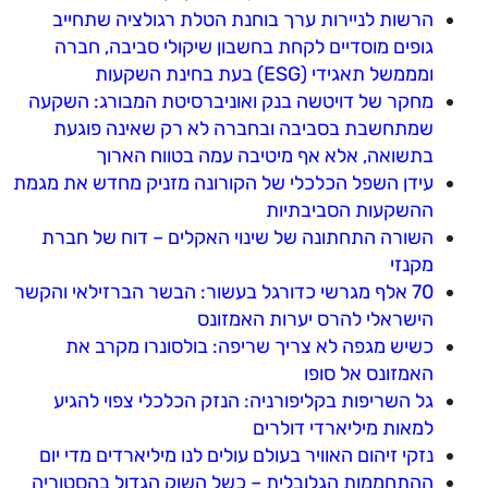
הרשות לניירות ערך בוחנת הטלת רגולציה שתחייב
גופים מוסדיים לקחת בחשבון שיקולי סביבה, חברה
ומממשל תאגידי (ESG) בעת בחינת השקעות
מחקר של דויטשה בנק ואוניברסיטת המבורג: השקעה
שמתחשבת בסביבה ובחברה לא רק שאינה פוגעת
בתשואה, אלא אף מיטיבה עמה בטווח הארוך
עידן השפל הכלכלי של הקורונה מזניק מחדש את מגמת
ההשקעות הסביבתיות
השורה התחתונה של שינוי האקלים – דוח של חברת
מקנזי
70 אלף מגרשי כדורגל בעשור: הבשר הברזילאי והקשר
הישראלי להרס יערות האמזונס
כשיש מגפה לא צריך שריפה: בולסונרו מקרב את
האמזונס אל סופו
גל השריפות בקליפורניה: הנזק הכלכלי צפוי להגיע
למאות מיליארדי דולרים
נזקי זיהום האוויר בעולם עולים לנו מיליארדים מדי יום
ההתחממות הגלובלית – כשל השוק הגדול בהסטוריה