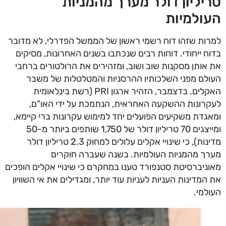
יליון דולר מערך מהמניות
ולמיות
ות שזהו דוח רשמי ראשון של הממשל הפדרלי, לא מדובר
ח ייחודי. דוחות רבים שנכתבו בשנים האחרונות, מסיקים
אותן מסקנות שוב ושוב, ומזהירים את הרולטורים ברחבי
לם מפני השלכותיו ההרסניות והמטלטלות של משבר
האקלים. בדצמבר, הזהיר ארגון PRI (רשת בינלאומית
רונות ההשקעה האחראית, הנתמכת על ידי האו"ם,
גדת משקיעים הפועלים יחד למימוש עקרונות ברי קיימא,
ומייצגים 70 טריליון דולר של 1,750 שותפים ביותר מ-50
מדינות), כי שינויי אקלים עלולים למחוק 2.3 טריליון דולר
ך מהמניות העולמיות. בשנה שעברה חוקרים
ניברסיטת סטנפורד טענו במחקרם כי שינויי אקלים הופכים
המדינות העניות לעניות עוד יותר, ומגדילים את אי השוויון
למי.