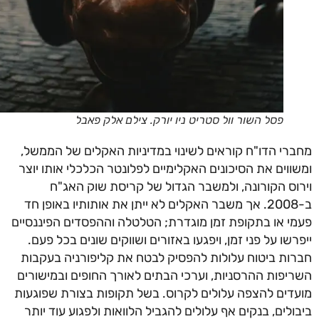
פסל השור וול סטריט ניו יורק. צילם אלק פאבל
רי הדו"ח קוראים לשינוי במדיניות האקלים של הממשל,
ווים את הסיכונים האקלימיים לפלונטר הכלכלי אותו יוצר
וס הקורונה, ולמשבר הגדול של קריסת שוק האג"ח
ב-2008. אך משבר האקלים לא ייתן את אותותיו באופן חד
י או בתקופת זמן מוגדרת; הטלטלה וההפסדים הפיננסיים
רשו על פני זמן, ויפגעו באזורים ושווקים שונים בכל פעם.
ות ביטוח עלולות להפסיק לבטח את קליפורניה בעקבות
יפות ההרסניות, וערכי הבתים לאורך החופים ובמישורים
דים להצפה עלולים לקרוס. בשל תקופות בצורת שפוגעות
ולים, בנקים אף עלולים להגביל הלוואות ולפגוע עוד יותר