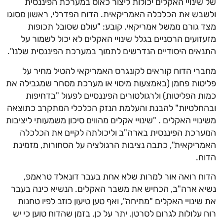
שינויי האקלים יכולות ליצור כאוס במערכת הפיננסית
בש את הכלכלה האמריקאית. הדוח הפדרלי, ראשון מסוגו
 גורם ממשל אמריקאי, קובע: "עולם שסובל תכופות
זועים הרסניים בגלל שינויי האקלים לא יכול לשמור על
אים היסודיים הנדרשים לתמוך במערכת הפיננסית שלנו".
רי הדוח קוראים לקונגרס האמריקאי להטיל מחיר על
טות פחמן (באמצעות מיסוי או מערכת מסחר שמגבילה את
ת הפליטות) ולרגולטורים הפיננסיים לפעול "בדחיפות
חלטיות" להבנת והעלמת הנזק הכלכלי המתקרב כתוצאה
נויי האקלים . "שינויי אקלים מהווים סיכון משמעותי ליציבות
רכת הפיננסית בארה"ב וליכולתה לקיים את הכלכלה
ריקאית", כתבה נציבות הרגולציה על הסחורות, מזמינת
ח.
ח רואה אור למרות שלא אחת בעבר דונאלד טראמפ,
א ארה"ב, הכחיש את משבר האקלים. הנשיא כינה בעבר
שינויי האקלים "מתיחה", ואף טען טיעון כוזב לפיו טחנות
 עלולות לגרום לסרטן. יתר על כן, בזמן שהדוח טוען כי יש