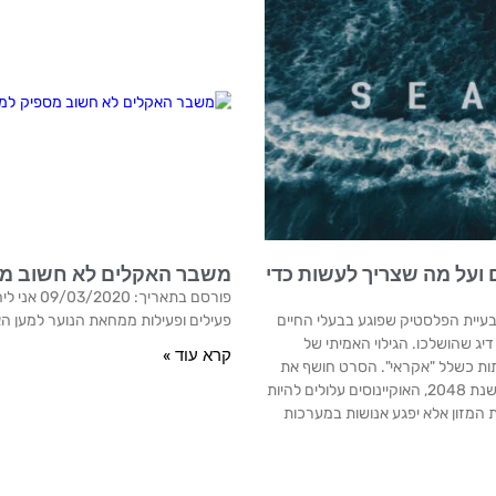
יינוסים ועל מה שצריך לעשות כדי
משבר האקלים לא חשוב מס
פורסם בת
וס. בעיית הפלסטיק שפוגע בבעלי החיים
פעילים ופעילות ממחאת הנוער למען הא
יג שהושלכו. הגילוי האמיתי של
קרא עוד »
ות כשלל "אקראי". הסרט חושף את
המתרחש באוקיינוסים ואת תעשיית הדיג בעולם. הסרט מציג תחזית לפיה עד שנת 2048, האוקיינוסים עלולים להיות
 המזון אלא יפגע אנושות במערכות