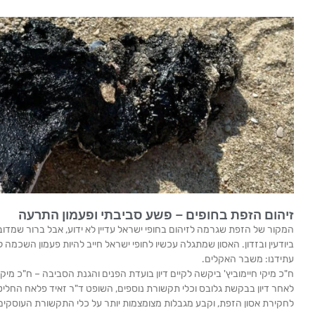
זיהום הזפת בחופים – פשע סביבתי ופעמון התרעה
המקור של הזפת שגרמה לזיהום בחופי ישראל עדיין לא ידוע, אבל ברור שמדו
ביודעין ובזדון. האסון שמתגלה עכשיו לחופי ישראל חייב להיות פעמון השכמה ל
עתידנו: משבר האקלים.
ח"כ מיקי חיימוביץ' ביקשה לקיים דיון בועדת הפנים והגנת הסביבה – ח"כ מי
לאחר דיון בבקשת גלובס וכלי תקשורת נוספים, השופט ד"ר זאיד פלאח החליט
לחקירת אסון הזפת, וקבע מגבלות מצומצמות יותר על כלי התקשורת העוסקים 