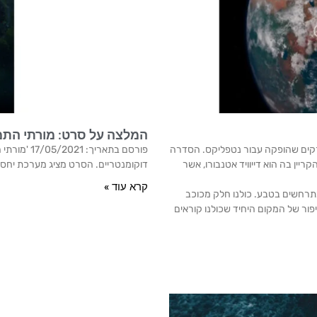
המלצה על סרט: מורתי התמ
כת שלנו" (באנגלית: Our Planet) היא סדרת טבע תיעודית בת 8 פרקים שהופקה עבור נטפליקס. הסדרה
פורסם בתאר
היוצרים של סדרות הטבע 'עולם מופלא' ו'הכוכב הכחול' מבית ה-BBC והקריין בה הוא דייוויד אטנבורו, אשר
דוקומנטריים. הסרט מציג מערכת יחסי
קרא עוד »
תרחשים בטבע. כולנו חלק מכוכב
פור של המקום היחיד שכולנו קוראים