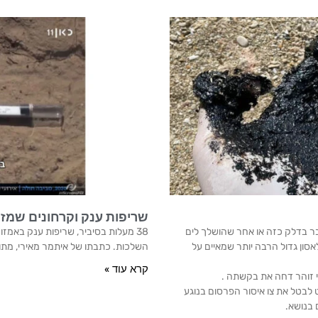
שריפות ענק וקרחונים שמזיעים: שנת 2020 הייתה קיצונית
בר בדלק כזה או אחר שהושלך לים
אסון גדול הרבה יותר שמאיים על
השלכות. כתבתו של איתמר מאירי, מתוך חדש
קרא עוד »
קי זוהר דחה את בקשתה .
 לבטל את צו איסור הפרסום בנוגע
בנושא.​