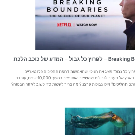
המלצה על סרט: Breaking Boundaries – לפרוץ כל גבול – המדע של כוכב הלכת
Brea" – הסרט "לפרוץ כל גבול" מציג את הגילוי שהאנושות דחפה תהליכים פלנטאריים
שמתקיימים ומקיימים את החיים בכדור הארץ אל מעבר לגבולות שהשאירו אותו יציב במשך 10,000 שנים, עובדה
תם תהליכים? אילו גבולות פרצנו? מה צריך לעשות כדי לשוב לאזור הבטוח?