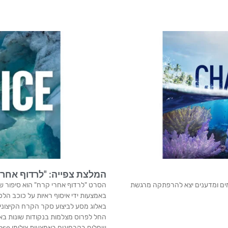
המלצת צפייה: "לרדוף אחרי קרח" – Chasing Ice – סרטו
למים ומדענים יצא להרפתקה מרגשת
הסרט "לרדוף אחרי קרח" הוא סיפור 
באמצעות ידי איסוף ראיות על כוכב הלכ
החל לפרוס מצלמות בנקודות שונות בא
שחלים בקרחונים באמצעות צילומי time-lapse.