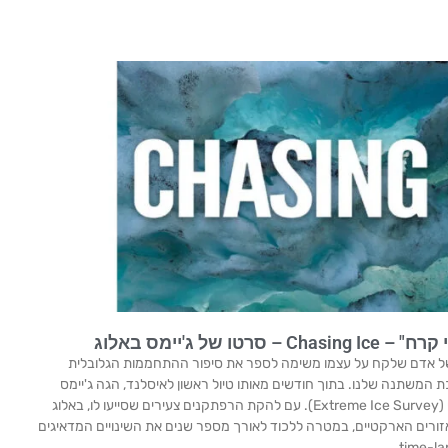
 של ג'יימס באלוג
של אדם שלקח על עצמו משימה לספר את סיפור ההתחממות הגלובלית
ת המשתנה שלנו. בתוך חודשים מאותו טיול ראשון לאיסלנד, הגה ג'יימס
באלוג מסע לביצוע סקר הקרח הקיצוני (Extreme Ice Survey). עם להקת הרפתקנים צעירים שסייעו לו, באלוג
זורים הארקטיים, במטרה ללכוד לאורך מספר שנים את השינויים המדאיגים