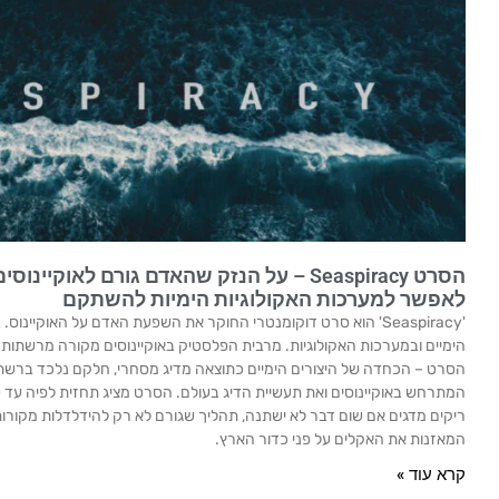
הסרט Seaspiracy – על הנזק שהאדם גורם לאוק
לאפשר למערכות האקולוגיות הימיות להשתקם
'Seaspiracy' הוא סרט דוקומנטרי החוקר את השפעת האדם על האוקיינ
הימיים ובמערכות האקולוגיות. מרבית הפלסטיק באוקיינוסים מקורה מרשתות ד
הסרט – הכחדה של היצורים הימיים כתוצאה מדיג מסחרי, חלקם נלכד ברשת
ריקים מדגים אם שום דבר לא ישתנה, תהליך שגורם לא רק להידלדלות מקורות
המאזנות את האקלים על פני כדור הארץ.
קרא עוד »