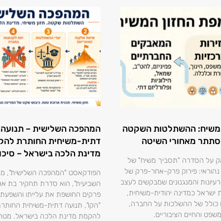
משיח: ההשתלטות השקטה
המהפכה השלישית – תנועה
סתתר מאחורי השיטה
דתית-משיחית החותרת להק
מדינת הלכה בישראל – סיכו
ק על הסדרה "תסביך משיח" של
ר נהוראי: פירוק פרק-אחר-פרק של
הפודקאסט "המהפכה השלישית", מבי
עיונות והמנגנונים שמבקשים לעצב
השביעית", הוא סדרת תחקיר בת א
ישראל כמדינה יהודית-משיחית,
פרקים החושפת את עלייתו והשפעתו
 כולל של ההשלכות על החברה,
"הקו", תנועה דתית-משיחית החותר
שפט והחיים הציבוריים.
להקמת מדינת הלכה בישראל. מטר