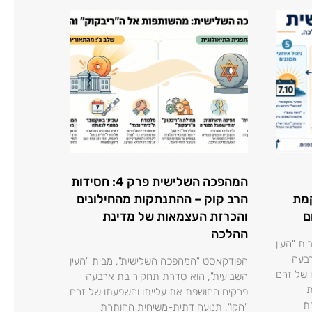
המהפכה השלישית פרק 4: חסידות
מת
הרב קוק – ההתנתקות מהחילונים
ם
והכרזת העצמאות של מדינת
ההלכה
ת "העין
רבעה
הפודקאסט "המהפכה השלישית", מבית "העין
 של זרם
השביעית", הוא סדרת תחקיר בת ארבעה
ת
פרקים החושפת את עלייתו והשפעתו של זרם
ת
"הקו", תנועה דתית-משיחית החותרת