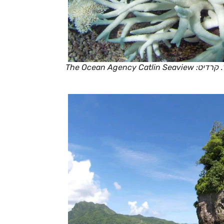
אלמוג לאחר ארוע הלבנה. האלמוג החי נעלם לחלוטין. נותר השלד. קרדיט: The Ocean Agency Catlin Seaview