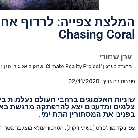
המלצת צפייה: לרדוף אחר
Chasing Coral
ערן שחורי
מתנדב בארגון 'Climate Reality Project' שהקים אל גור, סגן נשיא ארה"ב לשעבר, יוצר הסרט 'אמת מטרידה'.
פורסם בתאריך: 02/11/2020
שוניות האלמוגים ברחבי העולם נעלמות בק
צלמים ומדענים יצא להרפתקה מרגשת באוק
בפנינו את המסתורין התת ימי.
צפו בקדימון לסרט (כשתי דקות). הסרטון המלא מוצג בהמשך הפוס