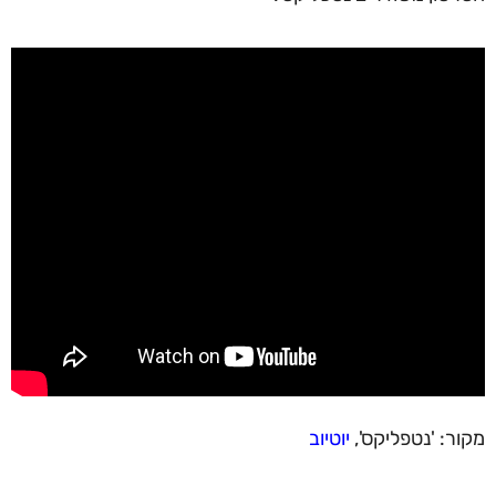
מקור: 'נטפליקס',
יוטיוב