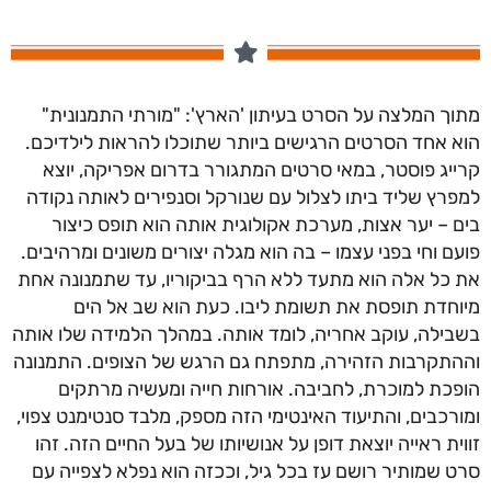
מתוך המלצה על הסרט בעיתון 'הארץ': "
מורתי
התמנוני
ת"
הוא אחד הסרטים הרגישים ביותר שתוכלו להראות לילדיכם.
קרייג פוסטר, במאי סרטים המתגורר בדרום אפריקה, יוצא
למפרץ שליד ביתו לצלול עם שנורקל וסנפירים לאותה נקודה
בים – יער אצות, מערכת אקולוגית אותה הוא תופס כיצור
פועם וחי בפני עצמו – בה הוא מגלה יצורים משונים ומרהיבים.
את כל אלה הוא מתעד ללא הרף בביקוריו, עד שתמנונה אחת
מיוחדת תופסת את תשומת ליבו. כעת הוא שב אל הים
בשבילה, עוקב אחריה, לומד אותה. במהלך הלמידה שלו אותה
וההתקרבות הזהירה, מתפתח גם הרגש של הצופים. התמנונה
הופכת למוכרת, לחביבה. אורחות חייה ומעשיה מרתקים
ומורכבים, והתיעוד האינטימי הזה מספק, מלבד סנטימנט צפוי,
זווית ראייה יוצאת דופן על אנושיותו של בעל החיים הזה. זהו
סרט שמותיר רושם עז בכל גיל, וככזה הוא נפלא לצפייה עם