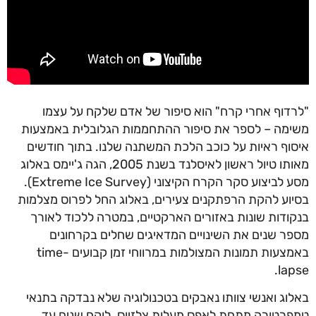
"לרדוף אחרי קרח" הוא סיפור של אדם שלקח על עצמו
משימה – לספר את סיפור ההתחממות הגלובלית באמצעות
איסוף ראיות על כוכב הלכת המשתנה שלנו. בתוך חודשים
מאותו טיול ראשון לאיסלנד בשנת 2005, הגה ג'יימס באלוג
מסע לביצוע סקר הקרח הקיצוני (Extreme Ice Survey).
בסיוע להקת הרפתקנים צעירים, באלוג החל לפרוס מצלמות
בנקודות שונות באזורים הארקטיים, במטרה ללכוד לאורך
מספר שנים את השינויים המדאיגים שחלים בקרחונים
באמצעות תמונות המצולמות במרווחי זמן קבועים time-
lapse.
באלוג ואנשי צוותו נאבקים בטכנולוגיה שלא נבדקה בתנאי
טמפרטורה מתחת לאפס מעלות צלזיוס. לוקח שנים עד