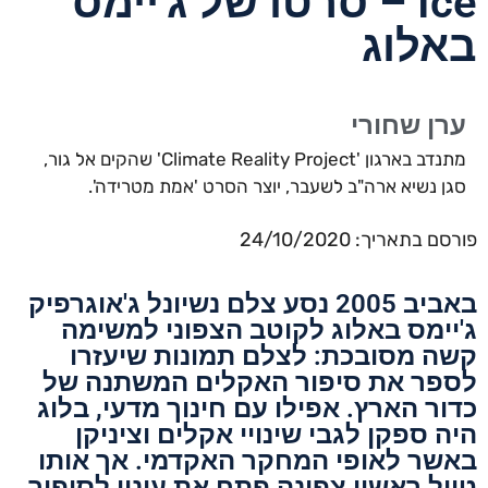
Ice – סרטו של ג'יימס
באלוג
ערן שחורי
מתנדב בארגון 'Climate Reality Project' שהקים אל גור,
סגן נשיא ארה"ב לשעבר, יוצר הסרט 'אמת מטרידה'.
פורסם בתאריך: 24/10/2020
באביב 2005 נסע צלם נשיונל ג'אוגרפיק
ג'יימס באלוג לקוטב הצפוני למשימה
קשה מסובכת: לצלם תמונות שיעזרו
לספר את סיפור האקלים המשתנה של
כדור הארץ. אפילו עם חינוך מדעי, בלוג
היה ספקן לגבי שינויי אקלים וציניקן
באשר לאופי המחקר האקדמי. אך אותו
טיול ראשון צפונה פתח את עיניו לסיפור