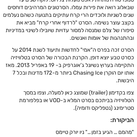
שבאלוג רואה את פירות עמלו. הסרטונים המרהיבים דוחסים
שנים לשניות ולוכדים הרי קרח עתיקים בתנועה כשהם נעלמים
בקצב עוצר נשימה. הסרט "לרדוף אחרי קרח" מביא את
סיפורו של צלם שמנסה למסור עדויות שיובילו לשינוי במדיניות
ובהתנהגות של אומות ואנשים.
הסרט זכה בפרס ה"אמי" לחדשות ותיעוד לשנת 2014 על
כסרט טבע יוצא דופן. הקרנת הבכורה של הסרט בטלוויזיה
התקיימה בערוץ נשיונל ג'אוגרפיק ב- 19 באפריל 2013. מאז
אותו יום הוקרן Chasing Ice ביותר מ-172 מדינות ובכל 7
היבשות.
צפו בקדימון (trailer) שמוצג כאן למעלה, וצפו במסך
הטלוויזיה בביתכם בסרט המלא ב-VOD או בפלפורמת
סטרימינג (נטפליקס ודומיה).
הביקורת:
"מהמם … הגיע בזמן …" ניו יורק טיימס