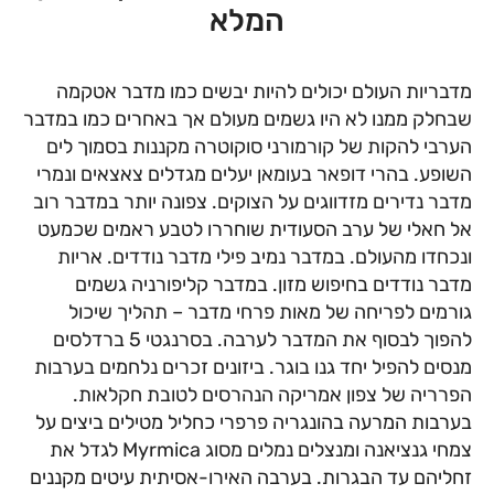
המלא
מדבריות העולם יכולים להיות יבשים כמו מדבר אטקמה
שבחלק ממנו לא היו גשמים מעולם אך באחרים כמו במדבר
הערבי להקות של קורמורני סוקוטרה מקננות בסמוך לים
השופע. בהרי דופאר בעומאן יעלים מגדלים צאצאים ונמרי
מדבר נדירים מזדווגים על הצוקים. צפונה יותר במדבר רוב
אל חאלי של ערב הסעודית שוחררו לטבע ראמים שכמעט
ונכחדו מהעולם. במדבר נמיב פילי מדבר נודדים. אריות
מדבר נודדים בחיפוש מזון. במדבר קליפורניה גשמים
גורמים לפריחה של מאות פרחי מדבר – תהליך שיכול
להפוך לבסוף את המדבר לערבה. בסרנגטי 5 ברדלסים
מנסים להפיל יחד גנו בוגר. ביזונים זכרים נלחמים בערבות
הפרריה של צפון אמריקה הנהרסים לטובת חקלאות.
בערבות המרעה בהונגריה פרפרי כחליל מטילים ביצים על
צמחי גנציאנה ומנצלים נמלים מסוג Myrmica לגדל את
זחליהם עד הבגרות. בערבה האירו-אסיתית עיטים מקננים