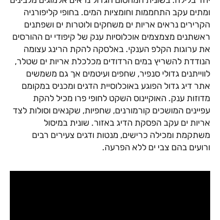
יחד בלילה. בשונית המחסום הגדול נראים אלמוגים מלבינים
ומתים עקב התחממות וחומציות המים. בחופי קליפורניה
הקרירים נראים אריות ים משחקים ולוטרות ים ושפתנים
ראשתנים מצמצמים אוכלוסיות ענק של קיפודי ים ההורסים
את ערוגות הקלפ הענקי. באלסקה להקת הרינג עצומה
הנודדת להשריץ במים הרדודים מכלכלת אריות ים שטלר,
לווייתנים גדולי סנפיר, שחפים ועיטמים אך גם משמשים
אתר דיג גדול הפוגע באוכלוסיית הדגים ומכניס במקומם
מדוזות ענק. האוקיינוס השקט לחופי פרו מכיל להקת
עפיינים המושכים קורמורנים, שחפיות, שקנאים וסולות לצד
אריות ים עקב הפסקת הדיג באזור. שונית במיסול
משתקמת ומכילה כרישים, מנטות ודגים צעירים רבים
ורועים בהם צבי ים ללא הפרעה.