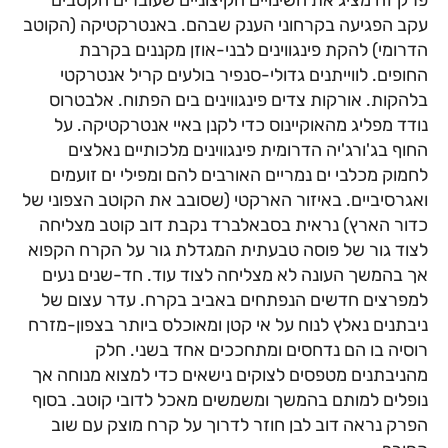
עקב הפגיעה בקרחוני הענק שבהם. באנטרקטיקה (הקוטב
הדרומי) להקת פינגווינים לבני-אוזן מקננים בקרבת
החופים. לווייתנים גדולי-סנפיר בולעים קריל אנטרקטי
בלהקות. אורקות צדים פינגווינים בים הפתוח. אלבטרוס
נודד מפליג מהאוקיינוס כדי לקנן באיי אנטרקטיקה. על
החוף בג'ורג'יה הדרומית פינגווינים מלכותיים נאלצים
לחמוק מכלבי ים נמריים האורבים להם ומפילי ים זועמים
ואגרסיביים. באיזור הארקטי (שסובב את הקוטב הצפוני של
כדור הארץ) נראית בסבאלברד נקבת דוב קוטב מצליחה
לצוד גור של פוסה טבעתית המגדלת גור על הקרח הקפוא
אך בהמשך העונה לא מצליחה לצוד עוד. חד-שנים נעים
למפרצים חדשים הנפתחים באביב בקרח. עדר עצום של
ניבתנים נאלץ לנוח על אי קטן ומאוכלס ביותר בצפון-מזרח
רוסיה בו הם נדחסים ומתחככים אחד בשני. חלק
מהניבתנים מטפסים לצוקים נישאים כדי למצוא מנוחה אך
נופלים למותם בהמשך ומשמשים מאכל לדובי קוטב. בסוף
הפרק נראה דוב לבן חוזר לדרוך על קרח מוצק עם שוב