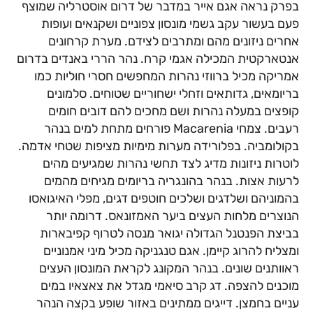
בפרק נראה אגם אייר במדבר של דרום אוסטרליה שמוצף
פעם בעשור עקב גשמי מונסון צפוניים ושקנאים ועופות
אחרים ניזונים מהם ומתרבים לצידם. מערת קרחונים
אנטארקטית המכילה אגמי קרח. נהר הררי באנדים בדרום
אמריקה מכיל ברווזי נהרות המחפשים חסרי חוליות כמו
בריומאים, גדותאים וזחלי ישחוריים שטוחים. סלמונים
קופצים במעלה נהרות ושם מחכים להם דובים חומים
רעבים. צמחי Macarenia פורחים מתחת למים בנהר
בקולומביה. בפלורידה מערות מימיות מציפות שטחי אדמה.
לוטרות ניזונות מדיג לצד תחשי נהרות שמגיעים מהים
לרעות אצות. בנהר בהונגריה בריומים מגיחים מהמים
בהמוניהם ושלדגים ושלכים חוטפים דגים, מפלי האיגואסו
הנוצרים מלחות העצים ביער האמזונאס. דרומה יותר
בביצת הפנטנל הגדולה יגואר מנסה לטרוף קפיבארות
ומצליח להרוג קיימן. אגם טנגניקה מכיל מיני אמנוניים
ראוותנים שונים. בנהר המקונג לקראת המונסון העצים
מוכנים להצפה. דג קרב סיאמי מגדל את צאצאיו במים
עניים בחמצן. דייגים ממתינים באזור שופע בקצה הנהר