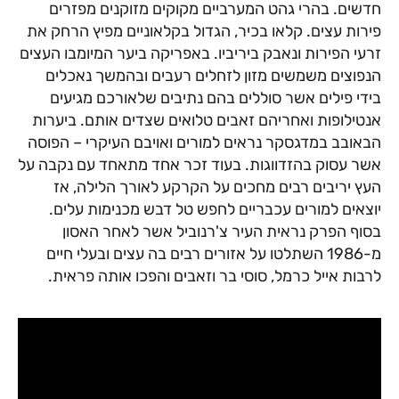
חדשים. בהרי גהט המערביים מקוקים מזוקנים מפזרים
פירות עצים. קלאו בכיר, הגדול בקלאוניים מפיץ הרחק את
זרעי הפירות ונאבק ביריביו. באפריקה ביער המיומבו העצים
הנפוצים משמשים מזון לזחלים רעבים ובהמשך נאכלים
בידי פילים אשר סוללים בהם נתיבים שלאורכם מגיעים
אנטילופות ואחריהם זאבים טלואים שצדים אותם. ביערות
הבאובב במדגסקר נראים למורים ואויבם העיקרי – הפוסה
אשר עסוק בהזדווגות. בעוד זכר אחד מתאחד עם נקבה על
העץ יריבים רבים מחכים על הקרקע לאורך הלילה, אז
יוצאים למורים עכבריים לחפש טל דבש מכנימות עלים.
בסוף הפרק נראית העיר צ'רנוביל אשר לאחר האסון
מ-1986 השתלטו על אזורים רבים בה עצים ובעלי חיים
לרבות אייל כרמל, סוסי בר וזאבים והפכו אותה פראית.