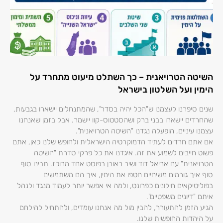
השיטה הטרויאנית – כך השתלט מיעוט מתחרד על
הימין ועל השלטון בישראל
שנים סיפרנו לעצמנו ש"הכל יהיה בסדר", שהמתנחלים יישארו בגבעות,
שהחרדים יישארו בבני ברק ושהסטטוס-קוו יישמר. אבל בזמן שאנחנו
עצמנו עיניים, הופעלה נגדנו "השיטה הטרויאנית".
אם אתם חרדים לעתיד הדמוקרטיה הישראלית ולחופש שלנו כאן, אתם
פשוט חייבים לשמוע את זה. איגדנו את כל פרקי סדרת "השיטה
הטרויאנית" עם אריאל דוד ושיר ראובן בפוסט אחד מרוכז. תבינו סוף
סוף איך גורמים משיחיים חטפו את הימין, איך הם משתמשים
בפוליטיקאים חילונים כפרונט, ולמה אי אפשר יותר לעמוד מנגד ולנהל
איתם "דיונים משפטיים".
הגיע הזמן להתעורר, להבין מול מה אנחנו עומדים, ולהתחיל להילחם
על היהדות החופשית שלנו.