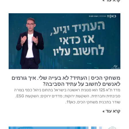
קרא עוד »
משחקי הכיס | העתיד? לא בעייה שלי. איך גורמים
לאנשים לחשוב על עתיד הסביבה?
מדד ת"א 125 הוא סנונית ראשונה בישראל בתחום ניהול כסף בצורה
סביבתית וחברתית. השקעות ירוקות; מדדים ירוקים; השקעות ESG.
שודר בתכנית משחקי הכיס, כאן11.
קרא עוד »