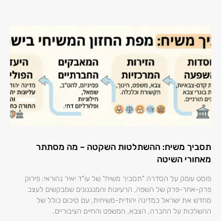
תסביך משיח: ההשתלטות השקטה – מה מסתתר
מאחורי השיטה
פוסט עומק על הסדרה "תסביך משיח" של עו"ד יאיר נהוראי: פירוק
פרק-אחר-פרק של השפה, הרעיונות והמנגנונים שמבקשים לעצב
מחדש את ישראל כמדינה יהודית-משיחית, עם סיכום כולל של
ההשלכות על החברה, הצבא, המשפט והחיים הציבוריים.