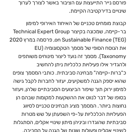
פורסם נייר התייעצות עם הציבור באשר לצורך לערוך
שינויים בדירקטיבה הקיימת.
קבוצת מומחים טכניים של האיחוד האירופי למימון
בר-קיימה, שמכונה בקיצור Technical Expert Group
on Sustainable Finance (TEG), פרסמה במרץ 2020
את הנוסח הסופי של מסמך הטקסונומיה (EU
Taxonomy). מסמך זה נועד ליצור מינוחים משותפים
ולהגדיר אילו פעילויות כלכליות ניתן להחשיב
כ"ברות-קיימה" מבחינה סביבתית. כותבי המסמך צופים
שהוא יספק הגנה למשקיעים, יעזור לחברות לקבל גישה
למימון ירוק תוך שיפור הביצועים הסביבתיים שלהן, ויעזור
בסופו של דבר לנווט את ההשקעות למקומות שבהם הן
נחוצות ביותר. המסמך מציג תבחינים טכניים לסיווג
הפעילויות הכלכליות על-פי השפעתן על שש מטרות
סביבתיות שהוגדרו וביניהן מיתון שינויי אקלים, הסתגלות
לשינויי אקלים ופעולות שונות של הגנה על הסביבה.