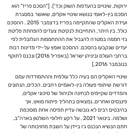
ירוקות, שינויים בהעדפות השוק וכד'). ["הסכם פריז" הוא
הסכם בין-לאומי בנושא שינויי אקלים, שאושר במסגרת
ועידת האקלים שהתקיימה בפריז בדצמבר 2015 . ההסכם
כולל, בין היתר, התחייבות לנקיטת צעדים להפחתת פליטת
גזי חממה במטרה להגביל את ההתחממות הגלובלית לפי
יעדים שנקבעו בהסכם. ההסכם אומץ על-ידי מדינות רבות
ברחבי העולם וביניהן ישראל (באפריל 2016) ונכנס לתוקף
בנובמבר 2016.]
שינויי האקלים הם בעיה כלל עולמית וההתמודדות עמם
דורשת שיתופי פעולה בין-לאומיים רחבים. הכלים, הנתונים
והמדדים שקיימים לבחינה ולניהול של סיכוני אקלים,
פיננסים ואחרים, נמצאים בתהליך פיתוח מואץ, אך
בהיבטים רבים לא גובשה עדיין תפיסה אחת מוסכמת
ושלמה. בינואר 2021 , על רקע חילופי השלטון בארה"ב,
חתם הנשיא הנכנס ג׳ו ביידן על השבת מחויבותה של