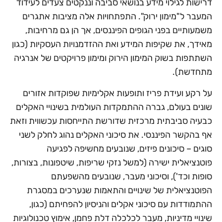
דרישות לגילוי מידע בנושאי סביבה וננקטים צעדים לעידוד
המעבר ל"מימון ירוק". התפתחויות אלה מציבות אתגרים
משמעותיים בפני הגופים הפיננסים, אך הן גם מרחיבות,
מאידך, את שקיפות המידע ואת ההזדמנויות העסקיות (כגון
השתתפות בשוק המימון הירוק ומימון פרויקטים של אנרגיה
מתחדשת).
על רקע ועידת פריז ותופעות אקלימיות שפוקדות אזורים
שונים בעולם, גברה ההתמקדות העולמית בשינויי האקלים
כבעיה סביבתית מרכזית שדורשת התייחסות עכשווית וזאת
אף בהקשר הפיננסי. את סיכוני האקלים נהוג לחלק לשני
סוגים – סיכונים פיזים, שנובעים מחשיפה לפגיעה
פוטנציאלית ישירה (למשל נזקי שריפות, שיטפונות, בצורות,
סופות וכד'), וסיכוני מעבר, שנובעים מהשפעתם
הפוטנציאלית של שינויים והתאמות שנערכים במסגרת
ההתמודדות עם סיכוני אקלים והניסיון להפחיתם (כגון,
שינויי מדיניות, מעבר לכלכלה דלת פחמן, אימוץ טכנולוגיות