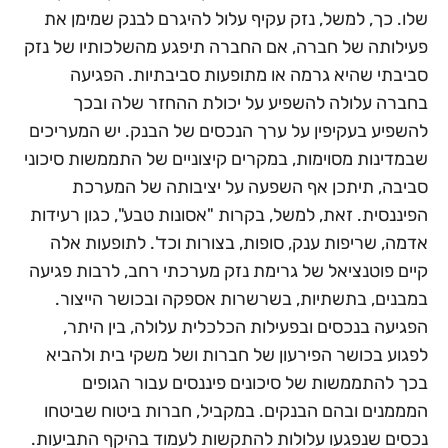
שלו. כך, למשל, נזק עקיף עלול להיגרם לבנק שמימן את
פעילותה של חברה, אם החברה תיפגע מהשלכותיו של נזק
סביבתי שהיא גרמה או מתופעות סביבתיות. הפגיעה
בחברה עלולה להשפיע על יכולת ההחזר שלה ובכך
להשפיע בעקיפין על ערך הנכסים של הבנק. יש המעריכים
שבמדינות מסוימות, במקרים קיצוניים של התממשות סיכוני
סביבה, תיתכן אף השפעה על יציבותה של המערכת
הפיננסית. זאת, למשל, בקרות "אסונות טבע", כגון רעידות
אדמה, שריפות ענק, סופות, בצורות וכד'. לתופעות אלה
קיים פוטנציאל של גרימת נזק מערכתי רחב, לרבות פגיעה
במבנים, בתשתיות, בשרשרות אספקה ובכושר הייצור.
הפגיעה בנכסים ובפעילות הכלכלית עלולה, בין היתר,
לפגוע בכושר הפירעון של חברות ושל משקי בית ולהביא
בכך להתממשות של סיכונים פיננסים עבור הגופים
המממנים ובהם הבנקים. במקביל, חברות ביטוח שביטחו
נכסים שנפגעו עלולות להתקשות לעמוד בהיקף התביעות.