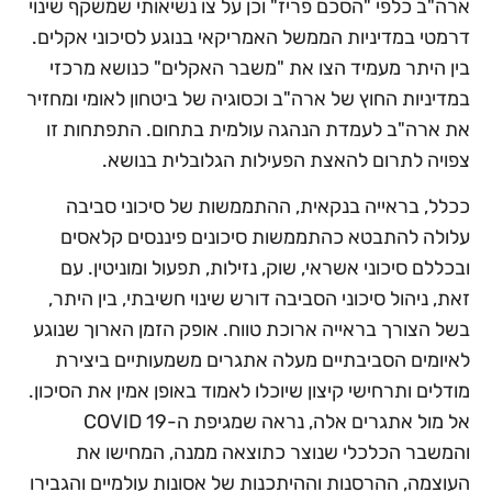
ארה"ב כלפי "הסכם פריז" וכן על צו נשיאותי שמשקף שינוי
דרמטי במדיניות הממשל האמריקאי בנוגע לסיכוני אקלים.
בין היתר מעמיד הצו את "משבר האקלים" כנושא מרכזי
במדיניות החוץ של ארה"ב וכסוגיה של ביטחון לאומי ומחזיר
את ארה"ב לעמדת הנהגה עולמית בתחום. התפתחות זו
צפויה לתרום להאצת הפעילות הגלובלית בנושא.
ככלל, בראייה בנקאית, ההתממשות של סיכוני סביבה
עלולה להתבטא כהתממשות סיכונים פיננסים קלאסים
ובכללם סיכוני אשראי, שוק, נזילות, תפעול ומוניטין. עם
זאת, ניהול סיכוני הסביבה דורש שינוי חשיבתי, בין היתר,
בשל הצורך בראייה ארוכת טווח. אופק הזמן הארוך שנוגע
לאיומים הסביבתיים מעלה אתגרים משמעותיים ביצירת
מודלים ותרחישי קיצון שיוכלו לאמוד באופן אמין את הסיכון.
אל מול אתגרים אלה, נראה שמגיפת ה-COVID 19
והמשבר הכלכלי שנוצר כתוצאה ממנה, המחישו את
העוצמה, ההרסנות וההיתכנות של אסונות עולמיים והגבירו