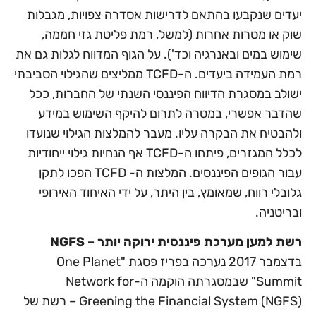
יעדים שנקבעו בהתאם לדרישות אסדרה צפויות, מגבלות
שוק או מטרות אחרות (למשל, רמת פליטת גזי חממה,
שימוש במים ובאנרגיה וכד'). על הגוף המדווח לגלות גם את
רמת העמידה ביעדים. ה-TCFD ממליצים שהגילוי הסביבתי
ישולב במסגרת הדיווח הפיננסי השנתי של החברות, ככל
שהדבר אפשרי, במטרה לתרום להיקף השימוש במידע
ולהבטיח את הבקרה עליו. מעבר להמלצות הגילוי שנועדו
לכלל המגזרים, פיתחו ה-TCFD אף הנחיות גילוי ייחודיות
עבור הגופים הפיננסים. המלצות ה- TCFD הפכו לתקן
גלובלי רווח, שמאומץ, בין היתר, על ידי האיחוד האירופי
ובריטניה.
רשת למען מערכת פיננסית ירוקה יותר – NGFS
בדצמבר 2017 נערכה בפריז פסגת "One Planet
Summit" שבמסגרתה הוקמה ה-Network for
Greening the Financial System (NGFS) – רשת של