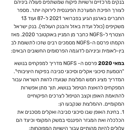
בנקים מרכזיים ורשויות פיקוח שמשתפים פעולה ביניהם
לצורך הפיכת המערכת הפיננסית לירוקה יותר. מספר
החברים בארגון הגיע בפברואר 2021 ל-87 ועוד 13
משקיפים (כולל ועדת באזל והבנק העולמי). בנק ישראל
הצטרף ל-NGFS כחבר מן המניין באוקטובר 2020. מאז
הקמתו פרסם ה-NGFS מסמכים רבים שזכו לתשומת לב
בין-לאומית וביניהם לדוגמה הפרסומים החשובים הבאים:
במאי 2020
פרסם ה- NGFS מדריך למפקחים בנושא
"הטמעת סיכוני אקלים וסיכוני סביבה בפיקוח היציבותי".
המדריך מציג חמש המלצות שנועדו להוות השראה עבור
המפקחים להאצת הטיפול בנושא, תוך מתן אפשרות
להתאמת האופן וקצב הטיפול לצרכים הפיקוחיים
המקומיים. ההמלצות שנקבעו הן:
1. בחינת האופן שבו סיכוני סביבה ואקלים מסכנים את
הכלכלה ואת המגזר הפיננסי במשק המקומי וכיצד הם
עלולים להיות מהותיים עבור הישויות המפוקחות;