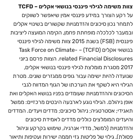
צוות משימה לגילוי פיננסי בנושאי אקלים – TCFD
על רקע הצורך במידע פיננסי אמין שיאפשר לשווקים
לתמחר נכון סיכונים והזדמנויות שקשורים בשינויי אקלים
ובמעבר לכלכלה מופחתת פחמן, הקימה המועצה ליציבות
פיננסית (FSB) בשנת 2015 צוות משימה לגילוי פיננסי
בנושאי אקלים (TCFD) – Task Force on Climate-
related Financial Disclosures. הצוות פרסם ביוני
2017 מסגרת מומלצת לגילוי פיננסי בנושאי אקלים,
שנועדה להיות ישימה עבור גופים ממגזרים שונים. מטרת
הגילוי היא לשקף את הערכתו של הגוף המדווח לגבי
הסיכונים וההזדמנויות שעומדים בפניו בנושא האקלים ואת
אופן ניהולם. הגילוי נוגע לארבעה היבטים מרכזיים: ממשל
תאגידי; אסטרטגיה; ניהול סיכונים; מדדים ויעדים. המדדים
והיעדים המומלצים כוללים מדדים לאמידת סיכונים
והזדמנויות (למשל, מדדי אנרגיה, שימוש בקרקע וניהול
פסולת), גילוי של פליטות גזי חממה ישירות ועקיפות ותיאור