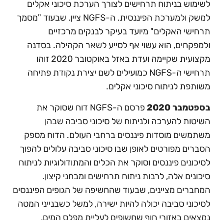
לשימוש בניתוח תרחישים לצורך הערכת סיכוני אקלים
למשק ולמערכת הפיננסית. ה-NGFS ציין, שבעוד "מסמך
תרחישי האקלים" מיועד בעיקר לבנקים מרכזיים
ולמפקחים, הוא עשוי אף לסייע לשאר הקהילה. בסדנה
מקצועית שקיימה ועדת באזל באוקטובר 2020 זוהו
תרחישי ה-NGFS כמועילים לשם יצירת נקודת פתיחה
משותפת לניתוח סיכוני אקלים.
בספטמבר 2020
פרסם ה-NGFS דוח שסוקר את
השיטות להערכה ולניתוח של סיכוני סביבה שבהן
משתמשים מוסדות פיננסים ברחבי העולם. הדוח מספק
הסברים מפורטים לאופן שבו סיכוני סביבה עלולים להפוך
לסיכונים פיננסים וסוקר את הכלים והמתודולוגיות לניתוח
סיכונים אלה, לרבות ניתוח תרחישים ומבחני קיצון.
המחברים מציינים, שבעוד שהחשיפה של הגופים הפיננסים
לסיכוני סביבה יכולה להיות ישירה, למשל כשבנייני המטה
נמצאים באזורי חוף שחשופים לעליית מפלס המים,