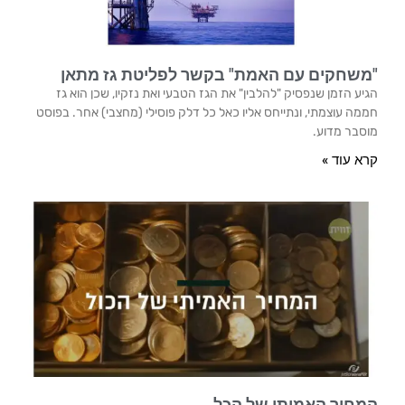
"משחקים עם האמת" בקשר לפליטת גז מתאן​
הגיע הזמן שנפסיק "להלבין" את הגז הטבעי ואת נזקיו, שכן הוא גז
חממה עוצמתי, ונתייחס אליו כאל כל דלק פוסילי (מחצבי) אחר. בפוסט
מוסבר מדוע.
קרא עוד »
המחיר האמיתי של הכל