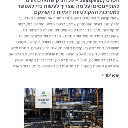
הסרט Seaspiracy – על הנזק שהאדם גורם
לאוקיינוסים ועל מה שצריך לעשות כדי לאפשר
למערכות האקולוגיות הימיות להשתקם
'Seaspiracy' הוא סרט דוקומנטרי החוקר את השפעת האדם על
האוקיינוס. בעיית הפלסטיק שפוגע בבעלי החיים הימיים ובמערכות
האקולוגיות. מרבית הפלסטיק באוקיינוסים מקורה מרשתות דיג
שהושלכו. הגילוי האמיתי של הסרט – הכחדה של היצורים הימיים
כתוצאה מדיג מסחרי, חלקם נלכד ברשתות כשלל "אקראי". הסרט
חושף את המתרחש באוקיינוסים ואת תעשיית הדיג בעולם. הסרט מציג
תחזית לפיה עד שנת 2048, האוקיינוסים עלולים להיות ריקים מדגים אם
שום דבר לא ישתנה, תהליך שגורם לא רק להידלדלות מקורות המזון
אלא יפגע אנושות במערכות המאזנות את האקלים על פני כדור הארץ.
קרא עוד »