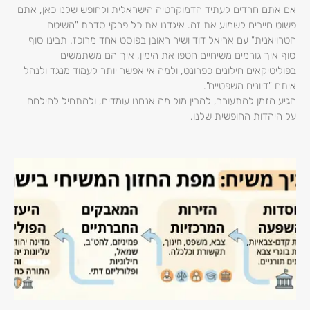
אם אתם חרדים לעתיד הדמוקרטיה הישראלית ולחופש שלנו כאן, אתם
פשוט חייבים לשמוע את זה. איגדנו את כל פרקי סדרת "השיטה
הטרויאנית" עם אריאל דוד ושיר ראובן בפוסט אחד מרוכז. תבינו סוף
סוף איך גורמים משיחיים חטפו את הימין, איך הם משתמשים
בפוליטיקאים חילונים כפרונט, ולמה אי אפשר יותר לעמוד מנגד ולנהל
איתם "דיונים משפטיים".
הגיע הזמן להתעורר, להבין מול מה אנחנו עומדים, ולהתחיל להילחם
על היהדות החופשית שלנו.