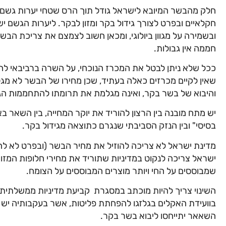
חלק מהבשר המיובא לישראל גודל תוך הרס שטחי יערות גשם 
חקלאיים ובפרט לצורך גידול בקר ומזון לבקר. ליערות הגשם י
ובשמירה על מגוון ביולוגי, ומכאן חשוב לצמצם את צריכת הבשר 
חממה אין גבולות.
ככל שלא ניתן לבטל את המכרז הנוכחי, על השרה ברביבאי
שאין לקיים מכרזים כאלה בעתיד, שכן מחירו של הבשר לא מג
והיבוא של בשר בקר, ואינה מגלמת את תרומתו להתחממות הג
יש מתח מובנה בין הרצון להוריד את יוקר המחייה, בין השאר
בסיסי" ובין הנזק הסביבתי שנגרם כתוצאה מגידול בקר.
מדינת ישראל לא צריכה להוזיל את מחיר הבשר (ובפרט לא להו
ישראל צריכה לנקוט במדיניות שתוריד את מחירי חלופות המזון
שמבוססים על החי ויותר מוצרים המבוססים על הצומח.
השינוי צריך להיות מוכתב במסגרת קביעת מדיניות ממשלתי
בוועידת האקלים בגלזגו להפחתת פליטות, אשר בעקבותיה יש ל
השאאר יתייחסו ליבוא בשר בקר.