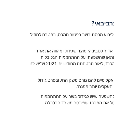
רביבאי?
יבוא מכסת בשר בפטור ממכס, במטרה להוזיל
אדיר לסביבה; מוצר שגידולו מהווה את אחד
המתאן שהשפעתו על ההתחממות הגלובלית
גדולה פי 84 מפחמן דו חמצני, על השרה ברביבאי לבטל את המכרז, לאור הבטחתה מחודש יוני 2021 ש"יש לנו
קלימיים להם גורם משק החי, ובפרט גידול
האקלים יותר ממנה".
להשפעה שיש לגידול בשר על ההתחממות
לבטל את המכרז שפירסם משרד הכלכלה