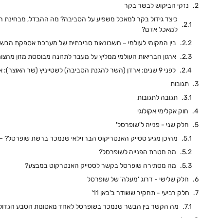
נזקי הביקוש לבשר בקר
כיצד גידול בקר למאכל משפיע על הסביבה? מה ההבדל, מבחינת הסבי
למאכל אדם?
בין המקומי לעולמי – חשבונאות סביבתית של מערכת אספקת הבש
ארגון הבריאות העולמי ממליץ על מעבר לתזונה מבוססת מזון מהצו
לפני 9 שנים: ארדן (השר להגנת הסביבה) לשטייניץ (שר האוצר): אל תפחית את המכס על מוצרי בשר
תגובות
תגובה לתגובות
חוק אקלימי אקולוגי
חלק שני - פנייה ל'שופרסל'
מהיכן מגיע סטייק האנטריקוט הברזילאי שנמכר ברשת שופרסל? – פנייה 13499818 
מה מטרת הפנייה לשופרסל?
מה מסתירה שופרסל בקשר לסטייק האנטרקוט במבצע?
חלק שלישי - דרוג 'מעלה' של שופרסל
חלק רביעי - תחקיר ששודר ב'כאן 11'
מה הקשר בין הבשר שנמכר בשופרסל לאחד מאסונות הטבע הגדולי