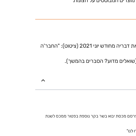
 מוצרים המבוססים על הצומח."
לפנות לשרה ברביבאי ולדרוש שתוביל מדיניות שתיישם את דבריה מחודש יוני 2021 (ציטוט): "החבר'ה
(שואלים מדוע? הסברים בהמשך).
רסם מכסת יבוא בשר בקר נוספת בפטור ממכס לשנת
לנו"