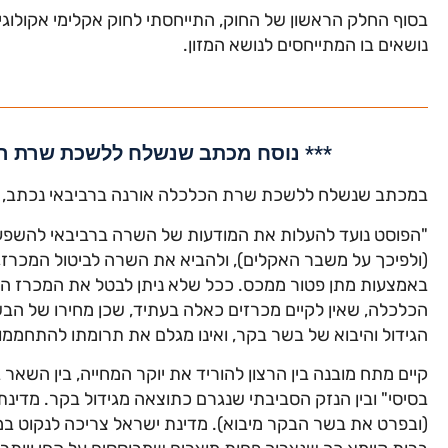
בסוף החלק הראשון של החוק, התייחסתי לחוק אקלימי אקולוגי 
נושאים בו המתייחסים לנושא המזון.
*** נוסח מכתב שנשלח ללשכת שרת הכ
במכתב שנשלח ללשכת שרת הכלכלה אורנה ברביבאי נכתב, ב
"הפוסט נועד להעלות את המודעות של השרה ברביבאי להשפע
(ולפיכך על משבר האקלים), ולהביא את השרה לביטול המכרז,
באמצעות מתן פטור ממכס. ככל שלא ניתן לבטל את המכרז ה
הכלכלה, שאין לקיים מכרזים כאלה בעתיד, שכן מחירו של ה
הגידול והיבוא של בשר בקר, ואינו מגלם את תרומתו להתחממ
קיים מתח מובנה בין הרצון להוריד את יוקר המחייה, בין הש
בסיסי" ובין הנזק הסביבתי שנגרם כתוצאה מגידול בקר. מדינ
(ובפרט את בשר הבקר מיבוא). מדינת ישראל צריכה לנקוט במד