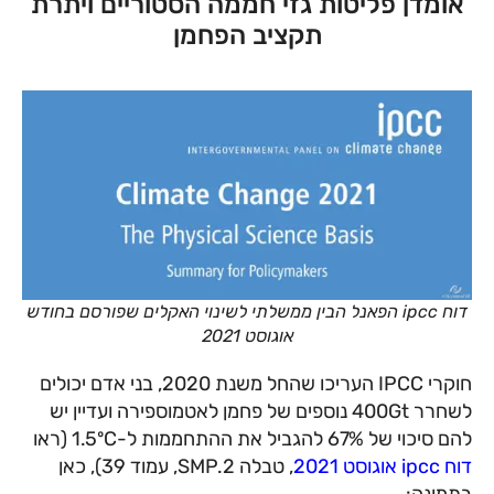
אומדן פליטות גזי חממה הסטוריים ויתרת
תקציב הפחמן
דוח ipcc הפאנל הבין ממשלתי לשינוי האקלים שפורסם בחודש
אוגוסט 2021
חוקרי IPCC העריכו שהחל משנת 2020, בני אדם יכולים
לשחרר 400Gt נוספים של פחמן לאטמוספירה ועדיין יש
להם סיכוי של 67% להגביל את ההתחממות ל-1.5ºC (ראו
דוח ipcc אוגוסט 2021
, טבלה SMP.2, עמוד 39), כאן
בתמונה: