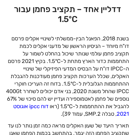
דדליין אחד – תקציב פחמן עבור
1.5ºC
בשנת 2018, הפאנל הבין-ממשלתי לשינויי אקלים פרסם
דו"ח מיוחד – הניסיון הראשון של מדעני אקלים לכמת
תקציב פחמן עולמי שנותר שיכול בהחלט לשמור על
התחממות כדור הארץ מתחת ל-1.5ºC. בקיץ 2021 פרסם
ה-IPCC דו"ח על הבסיס המדעי הפיזיקלי של שינויי
האקלים, שכלל הערכות תקציב פחמן מעודכנות להגבלת
ההתחממות הגלובלית ל-1.5ºC. בדוח זה העריכו חוקרי
IPCC שהחל משנת 2020, בני אדם יכולים לשחרר 400Gt
נוספים של פחמן לאטמוספירה ועדיין יש להם סיכוי של 67%
להגביל את ההתחממות ל-1.5ºC (ראו
דוח ipcc אוגוסט
2021
, טבלה SMP.2, עמוד 39).
תאריך היעד של שעון האקלים מראה כמה זמן נותר לנו עד
שתקציב הפחמן הזה יגמר, בהתחשב בכמות הפחמן שאנו