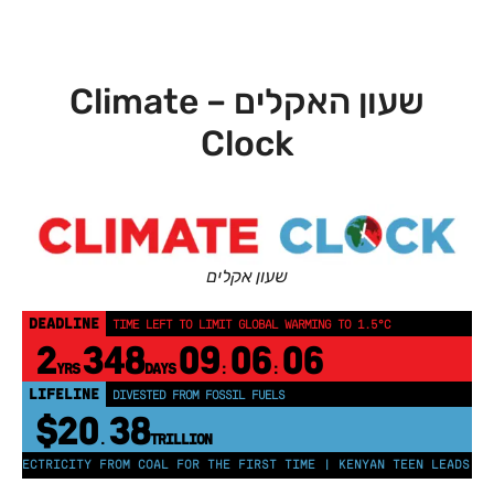
שעון האקלים – Climate
Clock
שעון אקלים
DEADLINE
TIME LEFT TO LIMIT GLOBAL WARMING TO 1.5°C
2
348
09
06
05
YRS
DAYS
:
:
LIFELINE
DIVESTED FROM FOSSIL FUELS
$33
97
.
TRILLION
RICITY FROM COAL FOR THE FIRST TIME | KENYAN TEEN LEADS CHARGE O