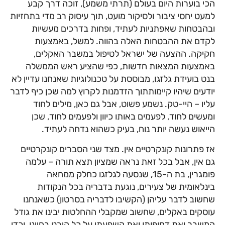
הכי בוערות היום בעולם (תרתי משמע), זוכה דרך קבע
למעט יחסי ציבור ולסיקור מועט, תוך עיסוק רב מדי בתחזיות
ובהבטחות שאפתניות לעתיד, ופחות בדרכים מעשיות
לקדם את ההבטחות האלה בהווה. למשל, באמצעות
חקיקה. ההצעה של ישראל לטיפול במשבר האקלים,
באמצעות המצאות חדשות, כפי שהציע ראש הממשלה
בנט בועידת גלזגו, מבוססת על טכנולוגיות שאנחנו עדיין לא
יודעים שיהיו קיימותתוך הזדמנות לקרוץ למה שכן כיף לדבר
עליו – היי-טק. נשמע פשוט, אבל גם כאן, מילים לחוד
ומעשים לחוד, לפעמים באותו כיוון ולפעמים לחוד, שכן
הייאוש נעשה יותר נוח, בעיק כשהוא נדחה לעתיד.
אז פתרונות קונקרטיים אין. מצד שני הסברים קונקרטיים
גם אין, אבל בכל זאת נראה שמציון תצא תורה – עלמה
פומגרין, בת ה-15, שנסעה לגלזגו כחלק ממחאה
בינלאומית של צעירים, נוגעת בדבריה בכל הנקודות
שחשוב לדבר עליהן (הקשיבו לדבריה בסרטון) כשאנחנו
עוסקים באקלים, שחשוב שמקבלי ההחלטות יבינו את גודל
המשבר ואת דחיפותו ואת השפעתו על כל היבט בחיינו, וכדי