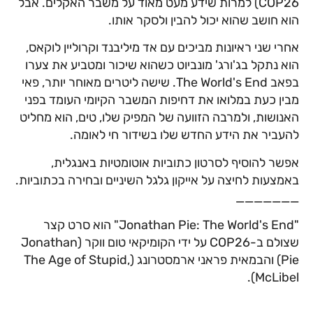
COP26) למרות שידע מעט מאוד על משבר האקלים. אבל
הוא חושב שהוא יכול להבין ולסקר אותו.
אחרי שני ראיונות מביכים עם אד מיליבנד וקרוליין לוקאס,
הוא נתקל בג'ורג' מונביוט כשהוא שיכור ומטביע את צערו
בפאב The World's End. שישה ליטרים מאוחר יותר, פאי
מבין כעת במלואו את דחיפות המשבר הקיומי העומד בפני
האנושות, ולמרבה הזוועה של המפיק שלו, טים, הוא מחליט
להעביר את הידע החדש שלו בשידור חי לאומה.
אפשר להוסיף לסרטון כתוביות אוטומטיות באנגלית,
באמצעות לחיצה על אייקון גלגל השיניים ובחירה בכתוביות.
_______
"Jonathan Pie: The World's End" הוא סרט קצר
שצולם ב-COP26 על ידי הקומיקאי טום ווקר (Jonathan
Pie) והבמאית פראני ארמסטרונג (The Age of Stupid,
McLibel).