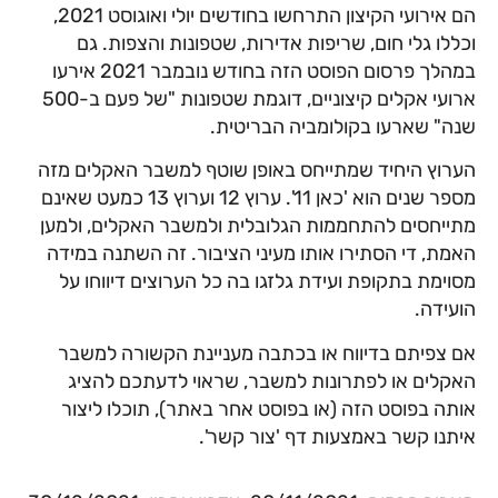
הם אירועי הקיצון התרחשו בחודשים יולי ואוגוסט 2021,
וכללו גלי חום, שריפות אדירות, שטפונות והצפות. גם
במהלך פרסום הפוסט הזה בחודש נובמבר 2021 אירעו
ארועי אקלים קיצוניים, דוגמת שטפונות "של פעם ב-500
שנה" שארעו בקולומביה הבריטית.
הערוץ היחיד שמתייחס באופן שוטף למשבר האקלים מזה
מספר שנים הוא 'כאן 11'. ערוץ 12 וערוץ 13 כמעט שאינם
מתייחסים להתחממות הגלובלית ולמשבר האקלים, ולמען
האמת, די הסתירו אותו מעיני הציבור. זה השתנה במידה
מסוימת בתקופת ועידת גלזגו בה כל הערוצים דיווחו על
הועידה.
אם צפיתם בדיווח או בכתבה מעניינת הקשורה למשבר
האקלים או לפתרונות למשבר, שראוי לדעתכם להציג
אותה בפוסט הזה (או בפוסט אחר באתר), תוכלו ליצור
איתנו קשר באמצעות דף 'צור קשר'.