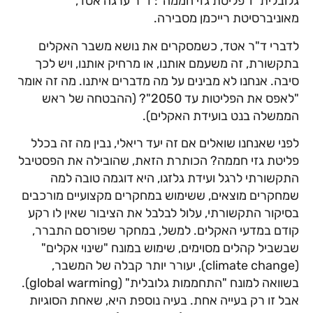
גלובלית" ו"פליטת גזי חממה": ד"ר ערגה אטד,
מאוניברסיטת רייכמן מסבירה.
לדברי ד"ר אטד, כשמסקרים את נושא משבר האקלים
בתקשורת, זה משעמם אותנו, או מרחיק אותנו, ויש לכך
סיבה. אנחנו לא מבינים על מה מדברים איתנו. מה זה אומר
"לאפס את הפליטות עד 2050"? (ההבטחה של ראש
הממשלה בנט בועידת האקלים).
לפני שאנחנו שואלים אם זה יעד ריאלי, נבין מה זה בכלל
פליטת גזי חממה? הכותרת הזאת, שהובילה את הפסטיבל
התקשורתי לרגל ועידת גלזגו, היא דוגמה טובה למה
שמחקרים מוצאים, ששימוש במחקרים מקצועיים מורכבים
בסיקור התקשורתי, עלול לבלבל את הציבור שאין לו רקע
קודם במדעי האקלים. למשל, במחקר שפורסם התברר,
שבשביל קהלים מסוימים, שימוש במונח "שינוי אקלים"
(climate change), יעורר יותר קבלה של המשבר,
בשוואה למונח "התחממות גלובלית" (global warming).
אבל זו רק בעייה אחת. בעיה נוספת היא, שאחת הסוגיות