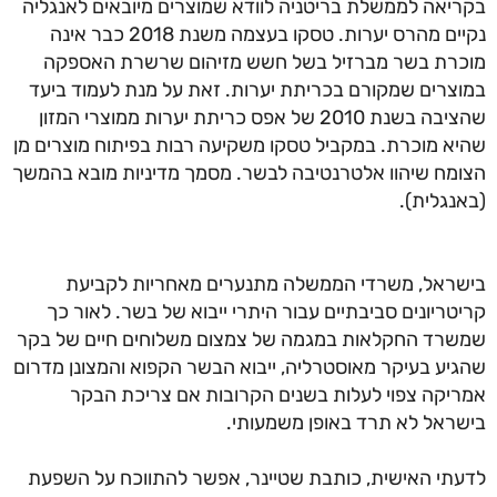
יאה לממשלת בריטניה לוודא שמוצרים מיובאים לאנגליה
נקיים מהרס יערות. טסקו בעצמה משנת 2018 כבר אינה
רת בשר מברזיל בשל חשש מזיהום שרשרת האספקה
צרים שמקורם בכריתת יערות. זאת על מנת לעמוד ביעד
שהציבה בשנת 2010 של אפס כריתת יערות ממוצרי המזון
א מוכרת. במקביל טסקו משקיעה רבות בפיתוח מוצרים מן
מח שיהוו אלטרנטיבה לבשר. מסמך מדיניות מובא בהמשך
נגלית).
ראל, משרדי הממשלה מתנערים מאחריות לקביעת
טריונים סביבתיים עבור היתרי ייבוא של בשר. לאור כך
רד החקלאות במגמה של צמצום משלוחים חיים של בקר
יע בעיקר מאוסטרליה, ייבוא הבשר הקפוא והמצונן מדרום
יקה צפוי לעלות בשנים הקרובות אם צריכת הבקר
ראל לא תרד באופן משמעותי.
תי האישית, כותבת שטיינר, אפשר להתווכח על השפעת