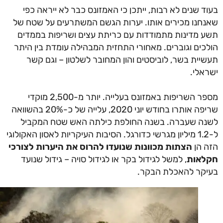
ד שנים לא רבות, ייתכן כי האמזונס כבר לא ייראה כפי
חנו מכירים אותו. יערות הגשם המשתרעים על שטח של
 מדינות מתמודדות עם כריתת עצים ושריפות בממדים
כים וגוברים. מאחורי התחזית המבהילה עומדת בין היתר
יית בשר, לוביסטים והון המחובר לשלטון – וגם קשר
אלי.
מספר השריפות באמזונס בעלייה. יותר מ-2,500 מוקדי
שריפה אותרו בחודש יוני 2020, עלייה של כ-20% בהשוואה
ה שעברה. בשנה החולפת כילתה האש שטח המקביל
ל-1.2 מיליון מגרשי כדורגל. הסיבות העיקריות לאסון האקולוגי
 הן
הצתות מכוונות שנועדו להרוס את היערות לצורכי
לאות
, למשל לגידול בקר או לגידול סויה – גידול שנועד
קר להאכלת הבקר.