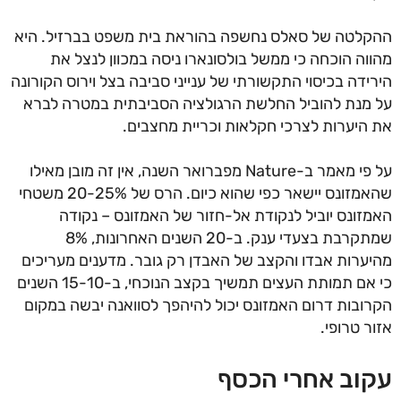
לטה של סאלס נחשפה בהוראת בית משפט בברזיל. היא
וה הוכחה כי ממשל בולסונארו ניסה במכוון לנצל את
ידה בכיסוי התקשורתי של ענייני סביבה בצל וירוס הקורונה
מנת להוביל החלשת הרגולציה הסביבתית במטרה לברא
היערות לצרכי חקלאות וכריית מחצבים.
על פי מאמר ב-Nature מפברואר השנה, אין זה מובן מאילו
שהאמזונס יישאר כפי שהוא כיום. הרס של 20-25% משטחי
זונס יוביל לנקודת אל-חזור של האמזונס – נקודה
שמתקרבת בצעדי ענק. ב-20 השנים האחרונות, 8%
ערות אבדו והקצב של האבדן רק גובר. מדענים מעריכים
כי אם תמותת העצים תמשיך בקצב הנוכחי, ב-15-10 השנים
ובות דרום האמזונס יכול להיהפך לסוואנה יבשה במקום
ר טרופי.
וב אחרי הכסף