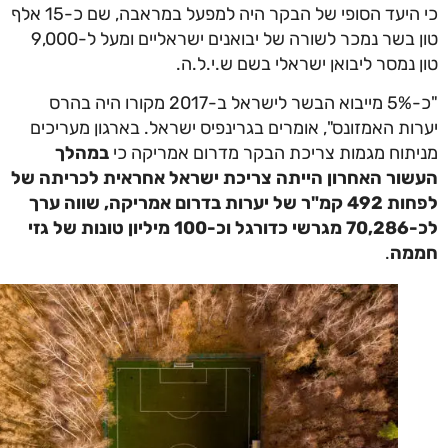
כי היעד הסופי של הבקר היה למפעל במראבה, שם כ-15 אלף
טון בשר נמכר לשורה של יבואנים ישראליים ומעל ל-9,000
 נמסר ליבואן ישראלי בשם ש.י.ל.ה.
"כ-5% מייבוא הבשר לישראל ב-2017 מקורו היה בהרס
ות האמזונס", אומרים בגרינפיס ישראל. בארגון מעריכים
תוח מגמות צריכת הבקר מדרום אמריקה כי
במהלך
ור האחרון הייתה צריכת ישראל אחראית לכריתה של
לפחות 492 קמ"ר של יערות בדרום אמריקה, שווה ערך
לכ-70,286 מגרשי כדורגל וכ-100 מיליון טונות של גזי
מה
.