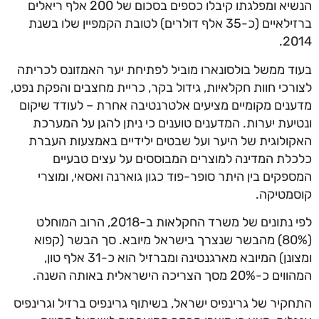
הנשיא ומפלגתו קיבלו כספים בסכום של 200 אלף ריאלים
ברזילאיים (כ-35 אלף דולרים) לטובת הקמפיין שלו בשנת
20
ד ממשל בולסונארו מוביל לפתיחת יער האמזונס לכריתה
רכי חוות חקלאיות, גידול בקר, כריית מחצבים והפקת נפט,
נים מקומיים מציעים אלטרנטיבה אחרת – לעודד שיקום
יעת יערות. המדענים טוענים כי ניתן להגן על המערכת
ולוגית של היער ועל שבטים ילידיים באמצעות העברת
לת המדינה למוצרים המבוססים על עצים טבעיים
פקים בין היתר סופר-פוד כגון גוארנה ואסאי, ומוצרי
מטיקה.
לפי נתונים של משרד החקלאות ב-2018, הרוב המוחלט
(80%) מהבשר שנצרך בישראל מיובא. סך הבשר (קפוא
ומצונן) המיובא מארגנטינה ומברזיל הוא כ-31 אלף טון,
2 מסך הצריכה הישראלית באותה השנה.
קיר של גרינפיס ישראל, בשיתוף גרינפיס ברזיל וגרינפיס