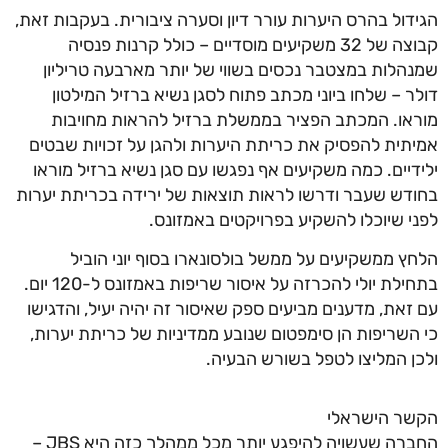
דול בהרס היערות עורר דיון וסערה ציבורית. בעקבות זאת,
קבוצה של 32 משקיעים מוסדיים – כולל קרנות פנסיה
הלות במצטבר נכסים בשווי של יותר מארבעה טריליון
ר – שלחו ביוני מכתב פתוח לסגן נשיא ברזיל המילטון
או. המכתב הפציר בממשלת ברזיל להראות מחויבות
תית להפסיק את כריתת היערות ולהגן על זכויות שבטים
דיים. כמה משקיעים אף נפגשו עם סגן נשיא ברזיל מוראו
דש שעבר ודרשו לראות תוצאות של ירידה בכריתת יערות
י שיוכלו להשקיע בפרויקטים באמזונס.
ץ ממשקיעים על ממשל בולסונארו בסוף יוני הוביל
בתחילת יולי להכרזה על איסור שריפות באמזונס ל-120 יום.
זאת, מדענים מביעים ספק שאיסור זה יהיה יעיל, והדגישו
השריפות הן סימפטום שנובע ממדיניות של כריתת יערות,
ן המליצו לטפל בשורש הבעיה.
ר הישראלי
החברה שעשויה להיפגע יותר מכל ממהלך כזה היא JBS –