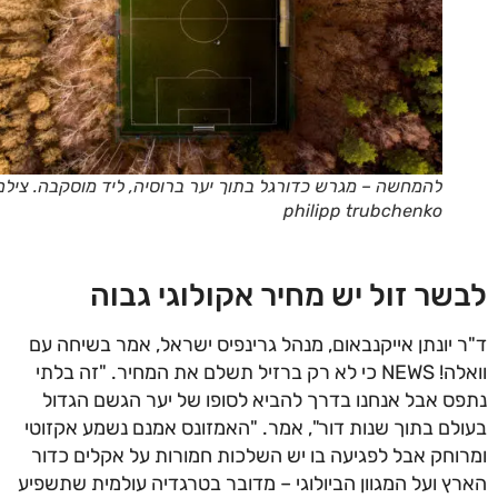
להמחשה – מגרש כדורגל בתוך יער ברוסיה, ליד מוסקבה. צילם:
philipp trubchenko
שר זול יש מחיר אקולוגי גבוה
 יונתן אייקנבאום, מנהל גרינפיס ישראל, אמר בשיחה עם
וואלה! NEWS כי לא רק ברזיל תשלם את המחיר. "זה בלתי
ס אבל אנחנו בדרך להביא לסופו של יער הגשם הגדול
לם בתוך שנות דור", אמר. "האמזונס אמנם נשמע אקזוטי
וחק אבל לפגיעה בו יש השלכות חמורות על אקלים כדור
ץ ועל המגוון הביולוגי – מדובר בטרגדיה עולמית שתשפיע