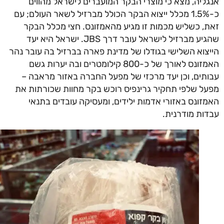
ליה, מצא כי מוצרי הבקר המועברים לישראל מהווים
כ-1.5% מכלל ייצוא הבקר הכולל מברזיל לשאר העולם; עם
, כשליש מכמות זו מגיע מהאמזונס. חצי מכלל הבקר
שהגיע מברזיל לישראל עובר דרך JBS. ישראל היא יעד
צוא השלישי בגודלו של מדינת פארה בברזיל בה עובר נהר
האמזונס לאורך של כ-800 קילומטרים ובה יערות גשם
תים, וכן יעד מרכזי של מפעל החברה באזור מראבה –
ל שלפי תחקיר גרינפיס רוכש בקר מחוות שכורתות את
זונס באזורי אדמות ילידים, ומעסיקה עובדים בתנאי
ות מודרנית.