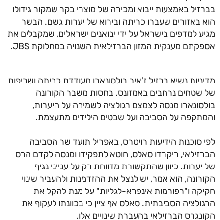
זיל באמצעות ייבוא ומכירה של מוצרי בקר שמקור גידולו
 באזורים שעברו כריתה ובירוא של יערות גשם. הבשר
ע למדפים בישראל על ידי יבואנים ישראלים, שמקבלים את
קתם מענקית המזון הברזילאית השנויה במחלוקת JBS.
ניות נשיא ברזיל ז'איר בולסונארו מעודדת כריתה ושריפות
שטחים נרחבים באמזונס. בחסות משבר הקורונה
סונארו מנסה לצמצם רגולציה לשמירה על היערות,
תקפה על הסביבה ועל שבטים הילידים מתעצמת.
 סוכנות הידיעות רויטרס, באפריל תועד שר הסביבה
זילאי, ריקרדו סאלס, חוטא לתפקידו ומנסה לקדם הרס
יערות. כיוון שהתקשורת מדווחת רק על ענייני נגיף
רונה, הוא אמר, יש לנצל את ההזדמנות ולהעביר שינוי
קה ו"רפורמות אינפרא-לגליות" על מנת להקל את
ולציה הסביבתית. סאלס אף ציין כי בכוונתו לעקוף את
נגרס הברזילאי בהעברת שינויים אלו.