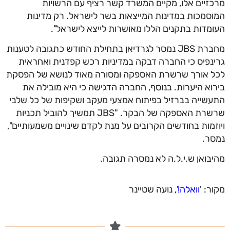
זיים אלו, מקיים המשרד קשר רציף עם הרשויות
סמכות במדינות המייצאות בשר לישראל. רק מדינות
מדות בתקנים הללו מאושרות לייצא לישראל".
מחברת JBS נמסר לגרדיאן בתחילת החודש כתגובה לטענות
נפיס כי החברה דבקה במדיניות רכש קפדנית ואחראית
 אורך שרשרת האספקה ומסורה מאוד לנושא של הפסקת
וא היערות. בנוסף, החברה הדגישה כי היא מובילה את
שייה בברזיל בפיתוח אמצעי מעקב ושקיפות של כל שלבי
שרשרת האספקה של הבקר. "JBS תמשיך להוביל תכניות
זמות בחודשים הקרובים על מנת לקדם שינויים משמעותיים",
ר.
בואן ש.י.ל.ה לא נמסרה תגובה.
ר: '
וואלה!
', נועה שטיינר