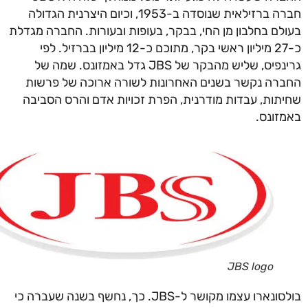
חברה ברזילאית שנוסדה ב-1953, וכיום היצרנית הגדולה
לם בחלבון מן החי, בבקר, בעופות ובעורות. החברה מגדלת
כ-27 מיליון ראשי בקר, מתוכם כ-12 מיליון בברזיל. לפי
גרינפיס, שליש מהבקר של JBS גדל באמזונס. שמה של
רה נקשר בשנים האחרונות לשורה ארוכה של פרשות
תות, עבדות מודרנית, הפרת זכויות אדם והרס הסביבה
זונס.
JBS logo
בולסונארו עצמו מקושר ל-JBS. כך, נחשף בשנה שעברה כי