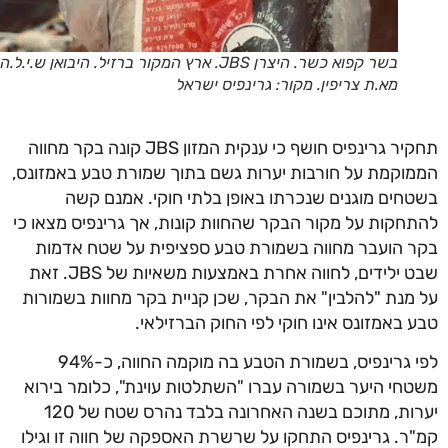
בשר קפוא כשר. היצרן JBS. ארץ המקור ברזיל. היבואן ש.י.ל.ה.
מא.ת צריפין. מקור: גרינפיס ישראל
תחקיר גרינפיס חושף כי ענקית המזון JBS קונה בקר מחווה
וקמת על חורבות יערות גשם בתוך שמורת טבע באמזונס,
חים מוגנים שנכרתו באופן בלתי חוקי. אמנם קשה
חקות על מקור הבקר שהחוות קונות, אך גרינפיס מצאו כי
 הועבר מחווה בשמורת טבע ספציפית על שטח אדמות
שבט ילידים, לחווה אחרת באמצעות משאיות של JBS. זאת
מנת "להלבין" את הבקר, שכן קניית בקר מחוות בשמורות
 באמזונס אינו חוקי לפי החוק הברזילאי.
לפי גרינפיס, בשמורת הטבע בה מוקמה החווה, כ-94%
חי היער בשמורה עברו "השתלטות עוינת", כלומר בירוא
יערות, מתוכם בשנה האחרונה בלבד נהרס שטח של 120
ר. גרינפיס התחקו על שרשרת האספקה של חווה זו וגילו