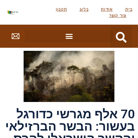
ת
אודות
בלוג
תקנון
צור קשר
70 אלף מגרשי כדורגל
עשור: הבשר הברזילאי