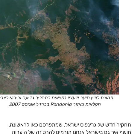
תמונת לוויין מיער שעציו נמצאים בתהליך גדיעה ובירוא לצרכי
חקלאות באזור Rondonia בברזיל אוגוסט 2007
יר חדש של גרינפיס ישראל, שמתפרסם כאן לראשונה,
ף איך גם בישראל אנחנו תורמים להרס זה של היערות