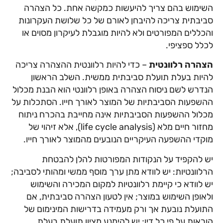
השימוש בהם צריך להיעשות כמקשה אחת. כל הצהרה
סביבתית צריכה להיבחן לאורם של כל שלושת העקרונות
והכללים המפורטים ולא להיות מוגבלת לעיקרון מסוים או
לכלל ספציפי.
הצהרה רלוונטית
– כדי להיות רלוונטית ההצהרה צריכה
להיות בעלת תועלת סביבתית ממשית. השלב הראשון
הנדרש לשם ניסוח הצהרה באופן רלוונטי הוא הבנת מכלול
ההשפעות הסביבתיות של המוצר לאורך חייו. הסתכלות על
מכלול ההשפעות הסביבתיות אינה מחייבת בהכרח ניתוח
מחזור חיים מלא (life cycle analysis), אלא זיהוי של
מוקדי ההשפעה העיקריים הנובעים מהמוצר לאורך חייו.
יש להקפיד על הנקודות המפורטות להלן להבטחת
הרלוונטיות: יש לוודא מתן ערך מוסף ממשי ומהותי לסביבה;
יש לוודא כי קיימת רלוונטיות למקום המכירה והשימוש
ולאופן השימוש במוצר; אין לטעון הצהרה סביבתית, אם
התועלת נובעת אך ורק מעמידה בדרישות המינימום של
הוראות על פי כל דין; יש להימנע מציון תועלת בעלת