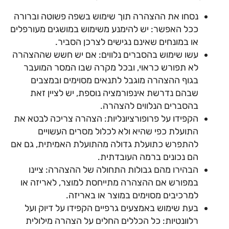
נסחו את ההצהרה תוך שימוש בשפה פשוטה וברורה
ככל האפשר: יש להימנע משימוש במושגים מעורפלים
או במונחים שאינם נגישים לצרכן הסביר.
עשו שימוש בהסברים נלווים: אם יש חשש שההצהרה
לא תפורש כראוי, ובכל מקרה שבו המסר המועבר
בגוף ההצהרה מוגבל לתנאים מסוימים ובמצבים
שבהם נדרשת אינפורמציה נוספת, יש לציין זאת
בהסברים הנלווים להצהרה.
הקפידו על פרופורציונליות: הצהרה צריכה לבטא את
התועלת כפי שהיא ולא לכלול מסרים העשויים
להתפרש כתועלת גדולה מהתועלת האמיתית, גם אם
הם נכונים ברמה העובדתית.
הבהירו מהם גבולות התחולה של ההצהרה: ציינו
במפורש אם ההצהרה מתייחסת למוצר, לאריזה או
למרכיבים מסוימים במוצר או באריזה.
בעת שימוש באמצעים גרפיים הקפידו על דיוק ועל
רלוונטיות: כל הכללים החלים על הצהרה מילולית