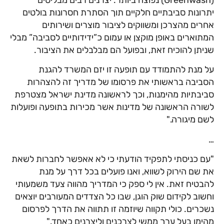
(Greenwash) נפוצה ביותר. יצרנים רבים מבליטים
יתרונות סביבתיים חלקיים תוך הסתרת חסרונות בולטים
אחרים מהצרכן ומשווקים לציבור מוצרים ושירותים
המתוארים באופן מוקצן או עמום כ”ידידותיים לסביבה” מבלי
שניתן להוכיח זאת, ובפועל הם מבלבלים את הציבור.
על מנת להתמודד עם תופעה זו יזם המשרד להגנת
הסביבה בראשותי את פרסומו של מדריך זה להצהרות
סביבתיות מהימנות, וכך לראשונה מדינת ישראל מצטרפת
לשורה הראשונה של מדינות אשר מכירות בתופעה ופועלות
לשם מיגורה."
…
"עם כניסתי לתפקיד הודעתי כי לא אאפשר לחברות לשאת
את שם הירוק לשווא, ואנו פועלים בכל דרך על מנת
להבטיח זאת. אין לי ספק כי המדריך מהווה צעד משמעותי
וחשוב לקידום שוק הוגן, שבו כל הצדדים המעורבים יוצאים
נשכרים. כולי תקווה שיוזמה זו תתווה את הדרך לפרסום
מהימן בעל ערך ממשי לצרכנים וליצרנים כאחד."