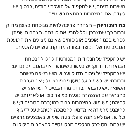
חשיבות זניחה; יש להקפיד על תועלת ייחודית; לבסוף יש
לעדכן את ההצהרות בהתאם לשינויים.
בהירות ודיוק
– הצהרה צריכה להיות מנוסחת באופן מדויק
וברור כך שהצרכן יוכל להבין את כוונתה. הצהרות שניתן
לפרש בכמה אופנים או ניסוחים שאינם מציגים את התועלת
הסביבתית של המוצר בצורה מדויקת, עשויים להטעות.
יש להקפיד על הנקודות המפורטות להלן להבטחת
הבהירות והדיוק: יש לעשות שימוש ראוי בהסברים נלווים;
יש להקפיד על ניסוח מדויק ועל שימוש בשפה פשוטה
וברורה; יש לשמור על טיעון פרופורציונלי; אם נערכת
השוואה, יש להבהיר בדיוק מהו הבסיס להשוואה; יש
להבהיר אם ההצהרה נוגעת למוצר כולו או לאריזתו; יש
להימנע משימוש בהצהרות רבות להעברת מסר יחיד; יש
להימנע מרמיזה או מדמיון להסמכה הניתנת על ידי גוף
שלישי, אם לא ניתנה פועל; בעת שימוש באמצעים גרפיים
יש להתייחס לכל הכללים הרלוונטיים להצהרות מילוליות.