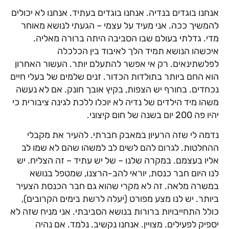
אנחנו בוגדים בנדיה. אנחנו בוגדים בעתיד. אנחנו לא יכולים
להמשיך ככה. אני מעיד על עצמי – הגעתי לנושא מאוחר
מדי. גדלתי בעולם שבו הסביבה היתה ברורה מאליה.
איכשהו הנושא תמיד הלך לאיבוד בין הכלכלה
לפלשתינאים. רק אי אפשר להתעלם יותר. העשור האחרון
הוא החם ביותר בתולדות הכדור. זנים שלמים של בעלי חיים
נכחדים. בחורף יש הצפות, בקיץ אובך חונק. אם לא נעשה
משהו מיד הילדים של נדיה לא יוכלו ללכת לגינה ציבורית כי
יהיו פה 200 יום בשנה של חום קיצוני.
נדמה לי שזה הרעיון במאבק חברתי. להעיר את מקבלי
ההחלטות. לגרום להם לשים לב למשהו שהם לא שמו לב
אליו בעצמם. במקרה שלנו – של יש עתיד – זה הצליח. יש
לנו היום חבר כנסת, יוראי להב-הרצנו, שמטפל בנושא
במשרה מלאה. זה לא מקרי שהוא גם חבר הכנסת הצעיר
ביותר. יש לנו מצע מפורט (יעלה לרשת בימים הקרובים),
כולל התחייבויות ברורות בנושא הסביבתי. אני מניח שזה לא
יספיק לפעילים. מצויין. אנחנו נקשיב. נלמד. אם נהיה