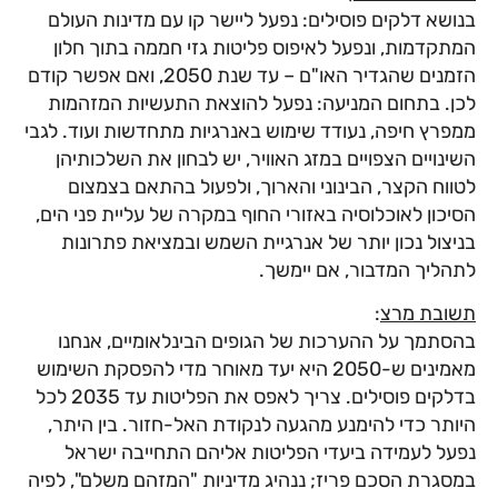
בנושא דלקים פוסילים: נפעל ליישר קו עם מדינות העולם
המתקדמות, ונפעל לאיפוס פליטות גזי חממה בתוך חלון
הזמנים שהגדיר האו"ם – עד שנת 2050, ואם אפשר קודם
לכן. בתחום המניעה: נפעל להוצאת התעשיות המזהמות
ממפרץ חיפה, נעודד שימוש באנרגיות מתחדשות ועוד. לגבי
השינויים הצפויים במזג האוויר, יש לבחון את השלכותיהן
לטווח הקצר, הבינוני והארוך, ולפעול בהתאם בצמצום
הסיכון לאוכלוסיה באזורי החוף במקרה של עליית פני הים,
בניצול נכון יותר של אנרגיית השמש ובמציאת פתרונות
לתהליך המדבור, אם יימשך.
תשובת מרצ
:
בהסתמך על ההערכות של הגופים הבינלאומיים, אנחנו
מאמינים ש-2050 היא יעד מאוחר מדי להפסקת השימוש
בדלקים פוסילים. צריך לאפס את הפליטות עד 2035 לכל
היותר כדי להימנע מהגעה לנקודת האל-חזור. בין היתר,
נפעל לעמידה ביעדי הפליטות אליהם התחייבה ישראל
במסגרת הסכם פריז; ננהיג מדיניות "המזהם משלם", לפיה