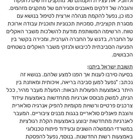
ולהוביל את עצירת הקמתם של מתקנים חדשים להפקה
והובלה של דלקים מאובנים וסגירתם של מתקנים מזהמים.
כמו כן, נפעל להקמת מנהלה ארצית לטיפול בנושא עם
מסגרת תקציבית, סמכויות תכנוניות ותוכנית עבודה ארוכת
טווח. הרשימה המשותפת מודעת להשלכות משבר האקלים
על החברה, בדגש על החברה הערבית, ומכירה בקשר בין
הפגיעה הסביבתית לכיבוש ולנזקי משבר האקלים בשטחים
הכבושים.
תשובת ישראל ביתנו
:
בסיעה סירבו לענות אך הפנו למצע שלהם. בנושא זה
נכתב: "נפעל למען סביבה בריאה, איכותית ומאוזנת בין
היתר באמצעות הפעולות הבאות: הפעלת מעבר מהיר, ככל
הניתן, למשק מבוסס אנרגיות מתחדשות באמצעות עידוד
צרכנים פרטיים ורשויות מקומיות להפיק אנרגיה סולארית
והצבת פאנלים סולאריים בגגות מבנים ציבוריים. המעבר
לאנרגיות מתחדשות יבוצע באמצעות הקלת רגולציות
במשרדי הממשלה השונים ובעידוד פיתוח טכנולוגי
באמצעות רשות החדשנות. בנוסף, נפעל להפסקת