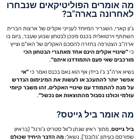
מה אומרים הפוליטיקאים שנבחרו
לאחרונה בארה"ב?
ג'ון קארי, השגריר המיוחד לענייני אקלים של ארצות הברית
השתתף וירטואלית בכנס מינכן לבטחון שבוע שעבר, ביום בו
ארה"ב הצטרפה בחזרה להסכם האקלים של האו"ם וצייץ
כי
"שינויי אקלים הינם אחד מאתגרי הבטחון הכי
מורכבים שאי פעם התמודדנו איתם"
.
נשיא ארה"ב ג'ו ביידן אף הוא נאם בכנס ואמר כי
"אי
אפשר יותר להתעכב או לעשות את המינימום הנדרש
על מנת להתמודד עם שינויי האקלים. זהו משבר קיומי
עולמי וכולנו נסבול מהתוצאות אם נכשל"
.
מה אומר ביל גייטס?
ביל גייטס
, מתוך ראיון שנתן ל'וול סטריט ג'ורנל' (בראיון
שפורסם בעיתון 'גלובס'), נשאל:
מה הדבר היחיד שכולם