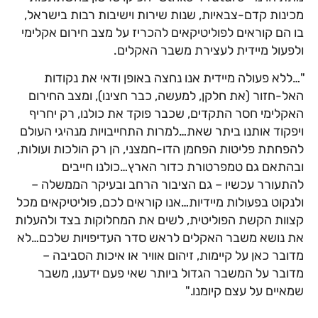
מכינות קדם-צבאיות, שנות שירות וישיבות רבות בישראל,
בו הם קוראים לפוליטיקאים להכריז על מצב חירום אקלימי
ולפעול מיידית לעצירת משבר האקלים.
"…ללא פעולה מיידית אנו נחצה באופן ודאי את נקודות
האל-חזור (את חלקן, למעשה, כבר חצינו), ומצב החירום
האקלימי חסר התקדים, שכבר פוקד את כולנו, רק יחריף
ויפקוד אותנו ביתר שאת…
למרות התחייבויות מנהיגי העולם
להפחתת פליטות הפחמן הדו-חמצני, הן רק הולכות ועולות,
ובהתאם גם טמפרטורת כדור הארץ…
כולנו חייבים
להתעורר עכשיו – גם הציבור הרחב ובעיקר הממשלה –
ולנקוט בפעולות מיידיות…
אנו קוראים לכם, פוליטיקאים מכל
קצוות הקשת הפוליטית, לשים את המחלוקות בצד ולהעלות
את נושא משבר האקלים לראש סדר העדיפויות שלכם…
לא
מדובר כאן על קיימות, זיהום אוויר או איכות הסביבה –
מדובר על המשבר הגדול ביותר שאי פעם ידענו, משבר
שמאיים על עצם קיומנו."