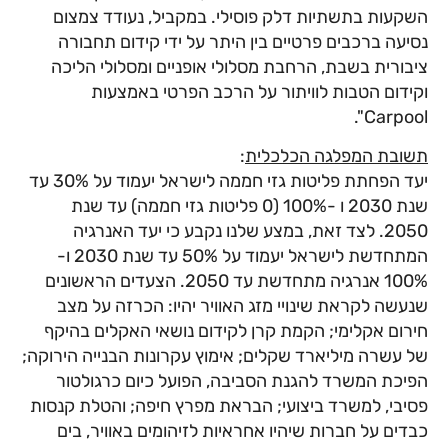
השקעות בתשתיות דלק פוסילי. במקביל, נעודד צמצום
נסיעה ברכבים פרטיים בין היתר על ידי קידום תחבורה
ציבורית בשבת, הרחבת מסלולי אופניים ומסלולי הליכה
וקידום הטבות לוויתור על הרכב הפרטי באמצעות
Carpool".
תשובת המפלגה הכלכלית
:
יעד הפחתת פליטות גזי חממה לישראל יעמוד על 30% עד
שנת 2030 ו -100% (0 פליטות גזי חממה) עד שנת
2050. לצד זאת, במצע שלנו נקבע כי יעד האנרגיה
המתחדשת לישראל יעמוד על 50% עד שנת 2030 ו-
100% אנרגיה מתחדשת עד 2050. הצעדים הראשונים
שנעשה לקראת שינויי מזג האוויר יהיו: הכרזה על מצב
חירום אקלימי; הקמת קרן לקידום נושאי האקלים בהיקף
של עשרה מיליארד שקלים; אימוץ עקרונות הבנייה הירוקה;
הפיכת המשרד להגנת הסביבה, הפועל כיום כרגולטור
פסיבי, למשרד ביצועי; הבראת מפרץ חיפה; והטלת קנסות
כבדים על חברות שיהיו אחראיות לזיהומים באוויר, בים