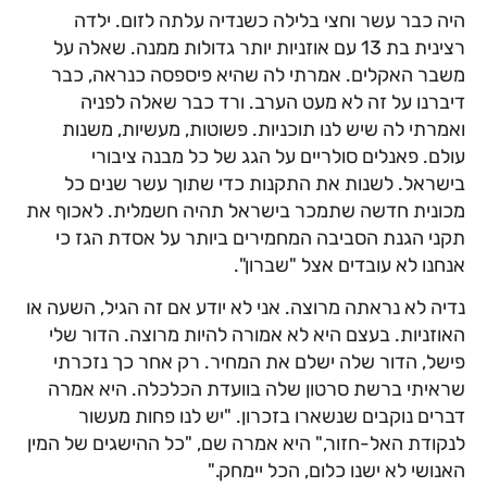
היה כבר עשר וחצי בלילה כשנדיה עלתה לזום. ילדה
רצינית בת 13 עם אוזניות יותר גדולות ממנה. שאלה על
משבר האקלים. אמרתי לה שהיא פיספסה כנראה, כבר
דיברנו על זה לא מעט הערב. ורד כבר שאלה לפניה
ואמרתי לה שיש לנו תוכניות. פשוטות, מעשיות, משנות
עולם. פאנלים סולריים על הגג של כל מבנה ציבורי
בישראל. לשנות את התקנות כדי שתוך עשר שנים כל
מכונית חדשה שתמכר בישראל תהיה חשמלית. לאכוף את
תקני הגנת הסביבה המחמירים ביותר על אסדת הגז כי
אנחנו לא עובדים אצל "שברון".
נדיה לא נראתה מרוצה. אני לא יודע אם זה הגיל, השעה או
האוזניות. בעצם היא לא אמורה להיות מרוצה. הדור שלי
פישל, הדור שלה ישלם את המחיר. רק אחר כך נזכרתי
שראיתי ברשת סרטון שלה בוועדת הכלכלה. היא אמרה
דברים נוקבים שנשארו בזכרון. "יש לנו פחות מעשור
לנקודת האל-חזור," היא אמרה שם, "כל ההישגים של המין
האנושי לא ישנו כלום, הכל יימחק."