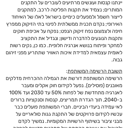
יינתנו קנסות ועונשים מרתיעים לעוברים על התקנים
המותרים; נצמיד את תקנות הפליטה לרכב, למתקנים
לייצור חשמל ולמפעלים כימיים בישראל לאלו של האיחוד
האירופי; נקדם תכנית ממשלתית לפינוי בתי הזיקוק ממפרץ
חיפה ולצמצום נפח זיקוק הנפט; נפקח על אכיפת חוקים
ותקנות הנוגעים להדברה ודישון; ונגדיל את התקציב
למחקר ופיתוח בנושא אנרגיה חלופית. כמו כן, נקים רשות
לאומית עצמאית למדידת איכות האוויר שתתריע מפני זיהום
גבוה.
תשובת הרשימה המשותפת
:
הרשימה המשותפת דורשת את הגמילה ההכרחית מדלקים
מאובנים (פוסילים). נפעל לקידום חוק אקלים ומעבר
לאנרגיה מתחדשת של לפחות 50% עד 2030 ועד 100%
ב-2040, תוך הגדרת תמריצים, קנסות וסנקציות ברורים
לאי עמידה ביעדי הביניים. חברי המשותפת פועלים כבר
עכשיו לקידום פרויקטים של התקנת גגות סולאריים על
מבני ציבור בשיתוף הרשויות המקומיות. נמשיך לקדם