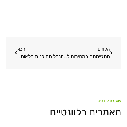
הקודם
הבא
התגייסתם במהירות להציל את קתדרלת נוטרדאם שנשרפה בפריס! למה אתם לא מתגייסים להציל את כדור הארץ שנשרף?
מנהל התוכנית הלאומית להפחתת פליטות גזי חממה: "אנחנו לא יכולים להרשות לעצמנו לא לעמוד ביעדים"
פוסטים קודמים
מאמרים רלוונטיים