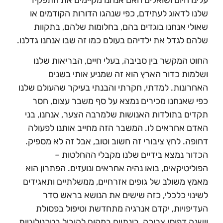
עלינו היום ושואלים האם אנחנו מקיימים את התפקיד
שלנו לדאוג לעתידם, כפי שנהגו הדורות הקודמים או
שאולי אנחנו בוגדים בהם, בחלומות שלהם, בתקוות
שלהם לגדל את ילדיהם בעולם כמו זה שבו אנחנו גדלנו.
החוט המקשר בין סביבה, בעלי חיים, הבריאות שלנו
ושלמות כדור הארץ הוא זה שמניע אותי בשנים
האחרונות. למדתי, חקרתי והבנתי בעיקר שהעולם שלנו
כפי שאנחנו מכירים נמצא על סף משבר עצום, חסר
תקדים בתולדות האנושות שלמרבה הצער, אנחנו, בני
האדם אחראים לו. המשבר הזה מחייב אותנו לפעולה
דחופה. לחץ ציבורי זה חשוב וטוב, אבל זה לא מספיק.
הכדור נמצא בידיים שלנו מקבלי ההחלטות –
הפוליטיקאים, בואו נהיה אחראים ונועזים. הפתרון הוא
מאמץ משולב של גופים אזרחיים, ממשלתיים ותאגידים
לשינוי כלכלי, כזה שישים את הנושא בראש סדר
העדיפויות, יקדם אנרגיה מתחדשת וטיפול בפסולת
וישנה דפוסי צריכה, בינתיים במקום להוביל בטכנולוגיות