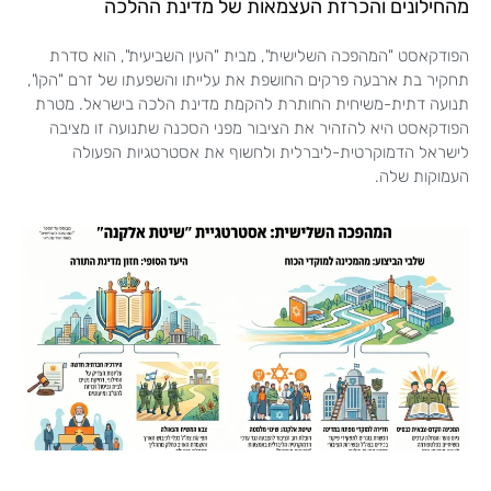
מהחילונים והכרזת העצמאות של מדינת ההלכה
הפודקאסט "המהפכה השלישית", מבית "העין השביעית", הוא סדרת
תחקיר בת ארבעה פרקים החושפת את עלייתו והשפעתו של זרם "הקו",
תנועה דתית-משיחית החותרת להקמת מדינת הלכה בישראל. מטרת
הפודקאסט היא להזהיר את הציבור מפני הסכנה שתנועה זו מציבה
לישראל הדמוקרטית-ליברלית ולחשוף את אסטרטגיות הפעולה
העמוקות שלה.