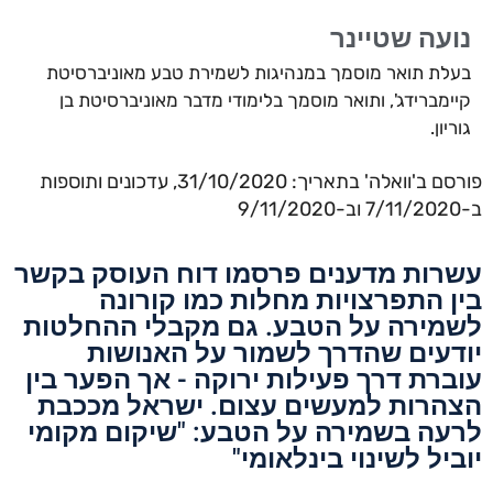
ועה שטיינר
לת תואר מוסמך במנהיגות לשמירת טבע מאוניברסיטת
ימברידג', ותואר מוסמך בלימודי מדבר מאוניברסיטת בן
ריון.
פורסם ב'וואלה' בתאריך: 31/10/2020, עדכונים ותוספות
רות מדענים פרסמו דוח העוסק בקשר
ן התפרצויות מחלות כמו קורונה
מירה על הטבע. גם מקבלי ההחלטות
דעים שהדרך לשמור על האנושות
ברת דרך פעילות ירוקה - אך הפער בין
הרות למעשים עצום. ישראל מככבת
עה בשמירה על הטבע: "שיקום מקומי
ביל לשינוי בינלאומי"