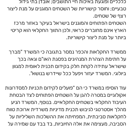
ליים ופוגעת באיכות חיי התושבים; אובדן בתי גידול
יים; וחוסר קישוריות של השטחים המוגנים על מנת ליצור
 של שטחים.
חים הפתוחים והמוגנים בישראל בעיקר באזור מרכז
ץ אינם מחוברים כראוי, ולכן התווך החקלאי הוא קריטי
תר על מנת ליצור קישוריות.
רד החקלאות והכפר נמסר בתגובה כי המשרד "מברך
חתימת הצהרת המנהיגים בפסגת האו"ם וגאה בכך
ראל עתידה לקחת חלק בקידום תכנית לאומית למגוון
לוגי. המשרד יעזור ויפעל ככל שיידרש בנושא".
 הוסיפו במשרד כי הם "פועלים לקידום תכניות למסדרונות
לוגיים במטרה להגן על השטחים הפתוחים לצד הבטחת
בוד החקלאי בשטחים החקלאיים. בנוסף, המשרד הניע
ך אסטרטגי לגיבוש תכנית מדיניות משרדית ארוכת טווח
לאות סביבתית, המפחיתה את ההשלכות השליליות על
יבה, מעצימה את אלה החיוביות, בד בבד עם שמירה על