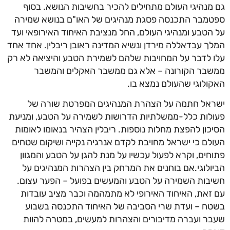
מנהיגי העולם מתחילים להכיר בחשיבות הנושא. בסוף
מבר התכנסה פסגת מנהיגים של האו"ם בנושא שמירה
הטבע ומנהיגי העולם, החל מנציבת האיחוד האירופאי ועד
ך עבדאללה מירדן ונשיא המדינה ראובן ריבלין. אחד אחד
 לדבר על המחויבות שלהם לשמירת הטבע והיציאה לא רק
בר הקורונה – אלא גם ממשבר האקלים והמשבר
ולוגי שהעולם נמצא בו.
אל חתמה על הצהרת המנהיגים המפרטת שורה של
לות כלל-ממשלתיות הדרושות לשמירה על הטבע, ומניעת
כון להפצת מחלות נוספות. ריבלין הצהיר בנאומו לאומות
לם כי ישראל מחויבת לקדם אנרגיה נקייה ושיקום שטחים
חים, וקרא לפעול עכשיו על מנת להגן על הטבע והמגוון
ולוגי.אם בוחנים את המרחק בין הצהרות המנהיגים על
בות השמירה על הטבע והמעשים בפועל – הפער עצום.
זאת, האיחוד האירופי לא מתמהמה וכבר מציב עובדות
ח – ועדת שרי הסביבה של האיחוד התכנסה בשבוע
ר ועברה מדיבורים והצהרות למעשים, במטרה להוות