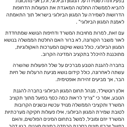
ילותה לשמירה על המגוון הביולוגי, ולכן אני מתכוונת
יא לממשלה החלטה המאגדת את הפעולות הדחופות
ושות לשמירה על המגוון הביולוגי בישראל תוך התאמתה
נת המגוון הביולוגי" .
זאת, למרות מחויבות המשרד ודחיפות הנושא שמתחדדת
ר משבר הקורונה, לא ברור האם החלטת הממשלה בנושא
וון הביולוגי, כולל נושא שיקום המערכות האקולוגיות,
כננת להיכלל בתקציב המדינה הקרוב.
רה להגנת הטבע מברכים על שלל הפעולות שהשרה
ה לאחרונה, כולל קידום נושא מניעת הרעלות של חיות
, אך מביעים זהירות אופטימית.
ן רוטשילד, מנהל תחום המגוון הביולוגי בחברה להגנת
ע, אמר כי "צריך לראות כמה כסף בפועל מתוך תקציב
רד ותקציבי הממשלה מנויד עכשיו ובשנים הקרובות
בת שמירת המגוון הביולוגי, אילו פעולות חקיקה מערכתיות
רד יוזם ומוביל, למשל בתחום המינים הפולשים, והאם
על יוכרזו מינים בסכנת הכחדה כמינים מוגנים, כגון דקר