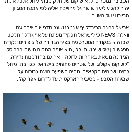
יבה נמסר כי ללא שיקום של חלק מבתי גידול אלו, לא ניתן
ה להגיע ליעד שישראל מחוייבת אליה לפי אמנת המגוון
ולוגי של האו"ם.
אל ברונר מבירדלייף אינטרנשיונל מדגיש בשיחה עם
וואלה! NEWS כי לישראל תפקיד מפתח על אף גודלה הקטן,
 היא בנקודה אסטרטגית בציר הנדידה של ציפורים ונקודת
ש בין שלוש יבשות. לכן, הוא אומר ממקום מושבו בבריסל,
ינה נושאת באחריות גדולה – אך גם בהזדמנות נדירה.
יקום אקולוגי של שטחים פתוחים בישראל, כגון בתי גידול
ם ושטחים חקלאיים, תהיה השפעה חוצת גבולות על
רת הטבע – מסיביר הארקטית עד לדרום אפריקה".