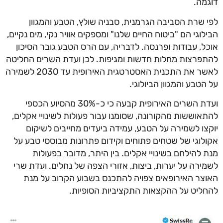
מה.
 שרת הסביבה הגרמנית, סבניה שולץ, הטבע והמגוון
לוגי הם "ביטוח החיים שלנו" ומספקים אוויר נקי, מים נקיים,
ל, עבודות ופרנסה. לדבריה, עם הרס הטבע גובר הסיכון
פרצות מחלות חדשות ומגיפות. לכן ועדת השרים החליטה
לאשר את התכנית האסטרטגית האירופית עד 2030 לשמירה
הטבע והמגוון הביולוגי.
ועדת השרים האירופית קבעה כי כ-30% מהסיוע הכספי
אוששות מהקורונה, שסומנו עבור פעולות לשינויי אקלים,
צו לשמירה על הטבע, עמידה ביעדים מחייבים לשיקום
לוגי של שטחים פתוחים וקידום פתרונות מבוססי טבע על
 להילחם בשינויי אקלים. בין היתר, מדובר בפעולות
ירה על יערות, ביצות, אזורי הצפה של נחלים. ועדת שרי
צר האירופאים צפויה להתכנס בשבוע הקרוב על מנת
ליט על ההקצאות התקציביות הסופיות.