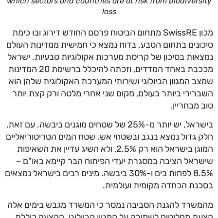
which sectors and countries are at risk from biodivers
loss
מכון SwissRE מתחום הביטוח פרסם החודש דירוג ובו כימת
ונים בתחום הטבע. בדוח נמצא כי חמישית ממדינות העולם
אות בסיכון של קריסת מערכות אקולוגיות טבעיות. ישראל
מככבת באחד המדדים, וזכתה להיכלל ברשימת 20 המדינות
ב המגוון הביולוגי ושירותי המערכת האקולוגית שלהן הוא
רירי ביותר בעולם, מקום שני אחרי מלטה ורק קצת יותר
 מבחריין.
בישראל, יש יותר מ-25% של שטחים מוגנים ביבשה. עם זאת,
 גדול נמצא בנגב ובשטחי אש. שטח המים הטריטוריאליים
המוגן בישראל הוא רק 2.5%, ולא השיג עדיין את השאיפות
ראל הציבה במסגרת יעדי הפיתוח הבר קיימא באו"ם –
8.5% לפחות בים ו-30% ביבשה. מינים רבים בישראל נמצאים
נת הכחדה מקומית ועולמית.
שרד להגנת הסביבה נמסר כי המשרד מגבש בימים אלה
ת מחליטים לשמירה על המגוון הביולוגי. ההצעה כוללת