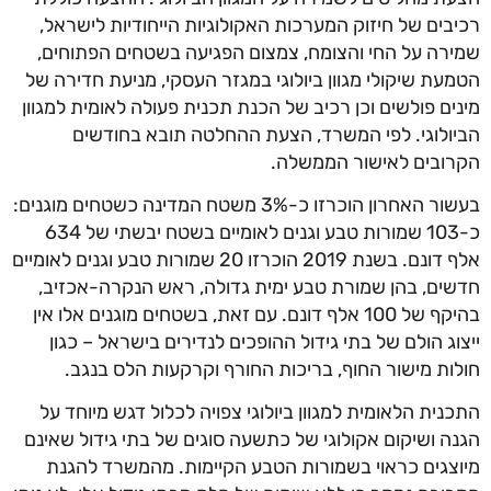
בים של חיזוק המערכות האקולוגיות הייחודיות לישראל,
רה על החי והצומח, צמצום הפגיעה בשטחים הפתוחים,
עת שיקולי מגוון ביולוגי במגזר העסקי, מניעת חדירה של
ים פולשים וכן רכיב של הכנת תכנית פעולה לאומית למגוון
ולוגי. לפי המשרד, הצעת ההחלטה תובא בחודשים
ובים לאישור הממשלה.
בעשור האחרון הוכרזו כ-3% משטח המדינה כשטחים מוגנים:
כ-103 שמורות טבע וגנים לאומיים בשטח יבשתי של 634
אלף דונם. בשנת 2019 הוכרזו 20 שמורות טבע וגנים לאומיים
ים, בהן שמורת טבע ימית גדולה, ראש הנקרה-אכזיב,
בהיקף של 100 אלף דונם. עם זאת, בשטחים מוגנים אלו אין
וג הולם של בתי גידול ההופכים לנדירים בישראל – כגון
ות מישור החוף, בריכות החורף וקרקעות הלס בנגב.
נית הלאומית למגוון ביולוגי צפויה לכלול דגש מיוחד על
ה ושיקום אקולוגי של כתשעה סוגים של בתי גידול שאינם
צגים כראוי בשמורות הטבע הקיימות. מהמשרד להגנת