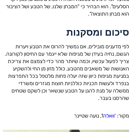
עים". הוא הבהיר כי "המבחן שלנו, של הטבע ושל הציבור
 מבחן התוצאה".
כום ומסקנות
 מדענים מובילים, אם נמשיך להרוס את הטבע ויערות
ם, נחיה בעידן של מגיפות שלא ייגמר עם החיסון לקורונה.
ך לפעול עכשיו, וכמה שיותר מהר כדי לצמצם את צריכת
ושות של משאבים מהטבע, כולל מזון מן החי ולהשקיע
יעת מגיפות כיוון שזה יעלה פחות מלטפל בכל התפרצות
רד ולעשות תכניות כוללניות חוצות מגזרים ומשרדי
לה על מנת להגן על הטבע שנשאר וכן לשקם שטחים
סנו בעבר.
ר: '
וואלה
!', נועה שטיינר