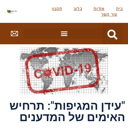
ת
אודות
בלוג
תקנון
צור קשר
ידן המגיפות": תרחיש
אימים של המדענים