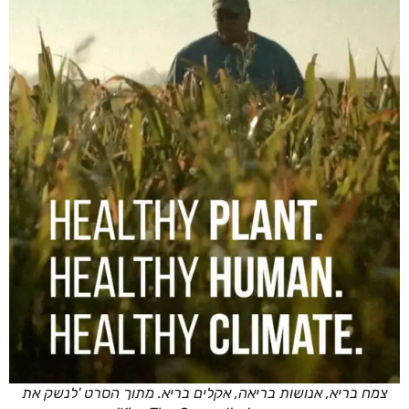
מח בריא, אנושות בריאה, אקלים בריא. מתוך הסרט 'לנשק את