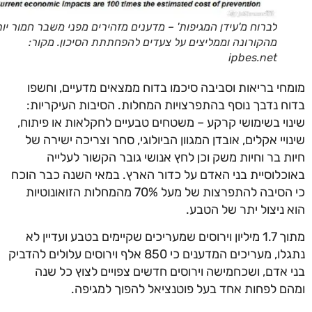
לברוח מ'עידן המגיפות' – מדענים מזהירים מפני משבר חמור יותר
מהקורונה וממליצים על צעדים להפחתתת הסיכון. מקור:
ipbes.net
חי בריאות וסביבה סיכמו בדוח ממצאים מדעיים, וחשפו
ח נדבך נוסף בהתפרצויות המחלות. הסיבות העיקריות:
וי בשימושי קרקע – משטחים טבעיים לחקלאות או פיתוח,
ויי אקלים, אובדן המגוון הביולוגי, סחר וצריכה ישירה של
ת בר וחיות משק וכן לחץ אנושי גובר הקשור לעלייה
כלוסיית בני האדם על כדור הארץ. במאי השנה כבר הוכח
כי הסיבה להתפרצות של מעל 70% מהמחלות הזואונוטיות
 ניצול יתר של הטבע.
מתוך 1.7 מיליון וירוסים שמעריכים שקיימים בטבע ועדיין לא
נתגלו, מעריכים המדענים כי 850 אלף וירוסים עלולים להדביק
 אדם, ושכחמישה וירוסים חדשים צפויים לצוץ כל שנה
ם לפחות אחד בעל פוטנציאל להפוך למגיפה.