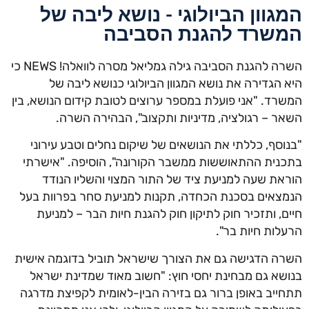
גוון הביולוגי - נושא ליבה של
שרד להגנת הסביבה
השרה להגנת הסביבה גילה גמליאל מסרה לוואלה! NEWS כי
 הגדירה את נושא המגוון הביולוגי כנושא ליבה של
רד. "אני פועלת במספר ערוצים לטובת קידום הנושא, בין
ר – רגולציה, מדיניות ותקצוב", הבהירה השרה.
וסף, כללתי את הנושאים של שיקום נחלים וטבע עירוני
נית ההתאוששות ממשבר הקורונה", הוסיפה. "אישרתי
את שעה למניעת ציד של התור המצוי והשליו הנודד
צאים בסכנת הכחדה, תקנות למניעת סחר בפרוות בעל
ם, ותזכיר חוק לתיקון חוק להגנת חיות הבר – למניעת
לות חיות בר".
ה הדגישה גם את הצורך שישראל תוביל בדוגמה אישית
שא גם מבחינת יחסי חוץ: "חשוב מאוד שמדינת ישראל
ייב באופן ברור גם בזירה הבין-לאומית לקפיצת מדרגה