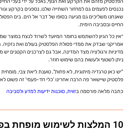
הפלסטיק מזהם את הקרקע ואת הנוף, נאכל על ידי בעלי החיים 
נכנסים לפעמים גם למחזור השתייה שלנו, נספגים בקרקע וגור
שאנחנו משליכים גם מגיעה בסופו של דבר אל הים. בים הפסו
החיים ובסביבה הימית.
״אין כל הגיון להשתמש בחומר המיועד לשרוד לנצח במוצר שמ
אמריקני שבדק את ממדי פסולת הפלסטיק בעולם ואת נזקיה. 
מדיניות ורגולציה מצד המדינה, אבל גם לצרכנים הקטנים יש 
ניתן לשטוף ולעשות בהם שימוש חוזר.
"יש כאן טרגדיה מיתוגית, לא פחות", טוענת ליאת צבי, מומחי
פלסטיק שיישאר פה הרבה אחרינו 'כלי חד-פעמי' זה פשוט לא נכ
כתבה מלאה פורסמה ב
זווית, סוכנות ידיעות למדע ולסביבה
10 המלצות לשימוש מופחת בפלסטיק