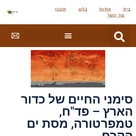
בית
אודות
בלוג
תקנון
צור קשר
סימני החיים של כדור
הארץ – פד"ח,
טמפרטורה, מסת ים
הקרח