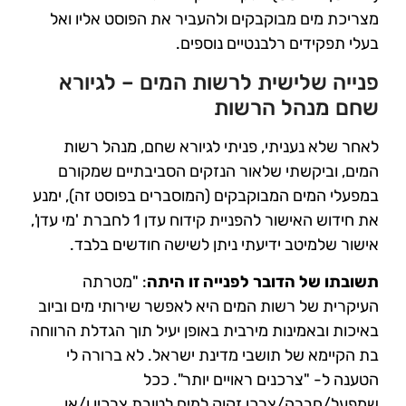
מצריכת מים מבוקבקים ולהעביר את הפוסט אליו ואל
בעלי תפקידים רלבנטיים נוספים.
פנייה שלישית לרשות המים – לגיורא
שחם מנהל הרשות
לאחר שלא נעניתי, פניתי לגיורא שחם, מנהל רשות
המים, וביקשתי שלאור הנזקים הסביבתיים שמקורם
במפעלי המים המבוקבקים (המוסברים בפוסט זה), ימנע
את חידוש האישור להפניית קידוח עדן 1 לחברת 'מי עדן',
אישור שלמיטב ידיעתי ניתן לשישה חודשים בלבד.
תשובתו של הדובר לפנייה זו היתה
: "מטרתה
העיקרית של רשות המים היא לאפשר שירותי מים וביוב
באיכות ובאמינות מירבית באופן יעיל תוך הגדלת הרווחה
בת הקיימא של תושבי מדינת ישראל. לא ברורה לי
הטענה ל- "צרכנים ראויים יותר". ככל
שמפעל/חברה/צרכן זקוק למים לטובת צרכיו ו/או