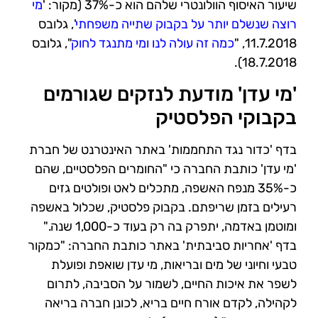
שיעור האיסוף הוולונטרי שלהם הוא כ-37% (מקור: '
מי
רוצה שנשלם יותר על בקבוק שתייה משפחתי
', גלובס
11.7.2018, "
כמה זה עולה לנו ומי מתנגד לחוק
", גלובס
18.7.2018).
'מי עדן' מודעת לנזקים שגורמים
בקבוקי הפלסטיק
בדף 'כדור נגד התחממות' באתר האינטרנט של חברת
'מי עדן' כותבת החברה כי "החומרים הפלסטיים, שהם
כ-35% מנפח האשפה, מתכלים לאט ופולטים גזים
רעילים בזמן שריפתם. בקבוק פלסטיק, שכלול באשפה
ומוטמן באדמה, יתפרק בה רק בעוד כ-1,000 שנה."
בדף 'אחריות סביבתית' באתר כותבת החברה: "כמקור
טבעי וחיוני של מים ובריאות, מי עדן שואפת ופועלת
לשפר את איכות החיים, לשמור על הסביבה, לתרום
לקהילה, לקדם אורח חיים בריא, לכונן חברה בריאה