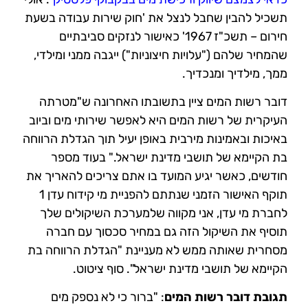
תשכיל להבין שחבל לנצל את 'חוק שירות עבודה בשעת
חירום – תשכ"ז 1967' כאישור לנזקים סביבתיים
שהמחיר שלהם ("עלויות חיצוניות") ייגבה ממני ומילדי,
ממך, מילדיך ומנכדיך.
דובר רשות המים ציין בתשובתו האחרונה ש"מטרתה
העיקרית של רשות המים היא לאפשר שירותי מים וביוב
באיכות ובאמינות מירבית באופן יעיל תוך הגדלת הרווחה
בת הקיימא של תושבי מדינת ישראל." בעוד מספר
חודשים, כאשר יגיע המועד בו אתם צריכים להאריך את
תוקף האישור הזמני שנתתם להפניית מי קידוח עדן 1
לחברת מי עדן, אני מקווה שלמערכת השיקולים שלך
תוסיף את השיקול הזה גם במחיר סכסוך עם חברה
מסחרית שאותה ממש לא מעניינת "הגדלת הרווחה בת
הקיימא של תושבי מדינת ישראל". סוף ציטוט.
תגובת דובר רשות המים
:
"ברור כי לא נספק מים