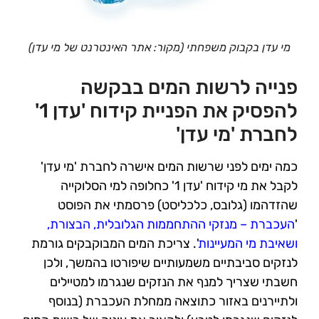
מי עדן בקבוק משפחתי (מקור: אתר האינטרנט של מי עדן)
פנייה לרשות המים בבקשה
להפסיק את הפניית קידוח 'עדן 1'
לחברת 'מי עדן'
כמה ימים לפני שרשות המים אישרה לחברת 'מי עדן'
לקבל את מי קידוח 'עדן 1' כחלופה למי הסלוקייה
שהזדהמו (גלובס, כלכליסט)
פרסמתי את הפוסט
'
העכברת – מנזקי ההתחממות הגלובלית, הבצורת,
ושאיבת מי המעיינות
'. צריכת המים המבוקבקים גורמת
לנזקים
סביבתיים משמעותיים שיפורטו בהמשך, ולכן
חשבתי שצריך למנף את הנזקים שנגרמו למטיילים
ולתיירנים באזור כתוצאה ממחלת העכברת (בנוסף