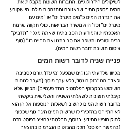
לשיקולים הידרולוגיים. החברות השונות מקבלות את
המים מספק המים שבאזורם ומתנהלות מולם.
מי שקובע
את הגדרת המים כ"מים מינרליים" או "מים עם
מינרליים" וכד' הוא משרד הבריאות. כולי תקווה שרמת
האכפתיות והמודעות
הסביבתית שאתה מגלה "תדביק"
רבים וטובים ותשפר את סביבתנו ואת החיים בו." (סוף
ציטוט תשובת דובר רשות המים).
פנייה שניה לדובר רשות המים
מכיוון שלדעתי הנזקים שמפעל 'מי עדן' גורם לסביבה
ולאדם הם "נזקים נטו", ללא ערך מוסף (מעבר לנוחות
השימוש בבקבוקי הפלסטיק החד פעמיים)
ומכיוון שלא
קיבלתי תשובות לשאלתי השנייה והשלישית ביקשתי
מדובר רשות המים להשיב לשאלות הנוספות אליהן הוא
לא התייחס בהזכירי לו
שרשות המים הינה גוף שכפוף
לחוק חופש המידע. בנוסף, החלטתי להציג בפוסט הזה
(בהמשך הפוסט) חלק מהנזקים הנגרמים כתוצאה