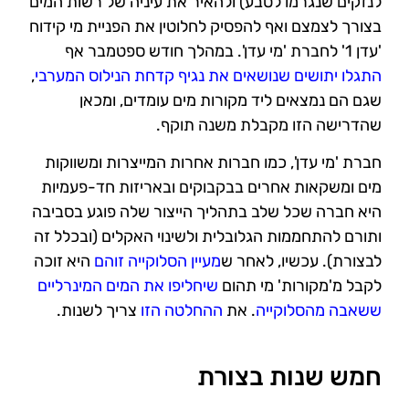
לנזקים
שנגרמו לטבע) ולהאיר את עיניה של רשות המים
בצורך לצמצם ואף להפסיק לחלוטין את
הפניית מי קידוח
'עדן 1' לחברת 'מי עדן'. במהלך
חודש ספטמבר אף
התגלו יתושים שנושאים את נגיף קדחת הנילוס המערבי
,
שגם הם נמצאים ליד מקורות מים עומדים, ומכאן
שהדרישה
הזו מקבלת משנה תוקף.
חברת 'מי עדן', כמו חברות אחרות המייצרות ומשווקות
מים ומשקאות אחרים בבקבוקים ובאריזות חד-פעמיות
היא חברה שכל שלב בתהליך הייצור שלה פוגע בסביבה
ותורם
להתחממות הגלובלית ולשינוי האקלים (ובכלל זה
לבצורת). עכשיו, לאחר ש
מעיין הסלוקייה זוהם
היא זוכה
לקבל מ'מקורות' מי תהום
שיחליפו את המים המינרליים
ששאבה מהסלוקייה
. את
ההחלטה הזו
צריך לשנות.
חמש שנות בצורת