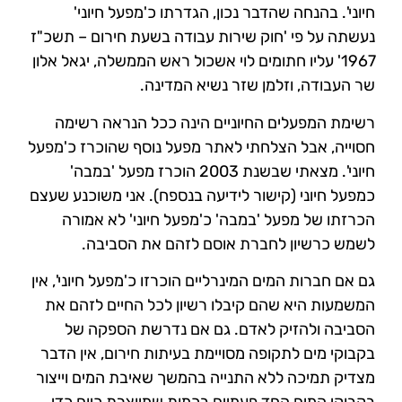
חיוני'. בהנחה שהדבר נכון, הגדרתו כ'מפעל חיוני'
נעשתה על פי 'חוק שירות עבודה בשעת חירום – תשכ"ז
1967' עליו חתומים לוי אשכול ראש הממשלה, יגאל אלון
שר העבודה, וזלמן שזר נשיא המדינה.
רשימת המפעלים החיוניים הינה ככל הנראה רשימה
חסוייה, אבל הצלחתי לאתר מפעל נוסף שהוכרז כ'מפעל
חיוני'. מצאתי שבשנת 2003 הוכרז מפעל 'במבה'
כמפעל חיוני (קישור לידיעה בנספח). אני משוכנע שעצם
הכרזתו של מפעל 'במבה' כ'מפעל חיוני' לא אמורה
לשמש כרשיון לחברת אוסם לזהם את הסביבה.
גם אם חברות המים המינרליים הוכרזו כ'מפעל חיוני', אין
המשמעות היא שהם קיבלו רשיון לכל החיים לזהם את
הסביבה ולהזיק לאדם. גם אם נדרשת הספקה של
בקבוקי מים לתקופה מסויימת בעיתות חירום, אין הדבר
מצדיק תמיכה ללא התנייה בהמשך שאיבת המים וייצור