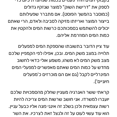
בקבוקי המים החד פעמיים בכמות שמיוצרת כיום כדי
לספק את "דרישת השוק" למוצר שנזקיו גדולים
(כמוסבר בהמשך הפוסט). אם מתברר שפעילותם
בייצור המוצר ואריזתו מזיקה לסביבה ולאדם, הרי שאתם
יכולים להשתמש בסמכותכם כרשות המים ולהקטין את
כמות המים המוזרמת אליהם.
עוד ציין הדובר בתשובתו שהספקת המים למפעלים
תלוייה במצב משק המים. ובכן, אפילו לפי הקמפיין שלכם
מצב משק המים לא משהו, משמע אולי כדאי לחשוב
מחדש על כמות המים שאתם מאפשרים למפעלי המים
המינרליים לקבל (גם אם הם מוכרזים כ'מפעלים
חיוניים').
קראתי ששר האנרגיה מעוניין שחלק מהסמכויות שלכם
יועברו למשרדו. אני חושב שרשות המים צריכה להיות
רשות עצמאית ולכן בשלב זה אינני פונה אליו כבעל עניין.
הוא עוד עשוי לעוט על זה ולנצל זאת לצרכיו. את השר