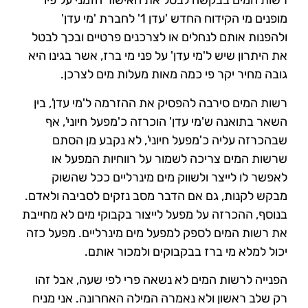
רשות המים בבקשה לבטל את האישור הזמני על פיו
מופנים מי הקידוח החדש 'עדן 1' לחברת 'מי עדן'
ולהפנות אותם לנחלים או לצרכנים פרטיים ובכך לבטל
את היתרון שיש ל'מי עדן' על פני מי ברז, אשר בגינו היא
גובה מחיר יקר פי כמה מאות מעלות מים לצרכן.
רשות המים סירבה להפסיק את ההזרמה ל'מי עדן', בין
השאר בתואנה ש'מי עדן' הוכרזה כ'מפעל חיוני', אף
שבהכרזה עליה כ'מפעל חיוני', לא נקבע מן הסתם
שרשות המים צריכה לשמור על רווחיות המפעל או
לאפשר לו לייצר ולשווק מים מינרליים ככל שהשוק
מבקש לקנות, גם אם הדבר מסב נזקים לסביבה ולאדם.
בנוסף, ההכרזה על מפעל לייצור בקבוקי מים לא מחייבת
את רשות המים לספק למפעל מים מינרליים. מפעל כזה
יכול למלא מי ברז בבקבוקים ולמכור אותם.
הפנייה לרשות המים לא נשאה פרי לפי שעה, אבל זהו
רק שלב ראשון ולא נאמרה המילה האחרונה. אני מניח