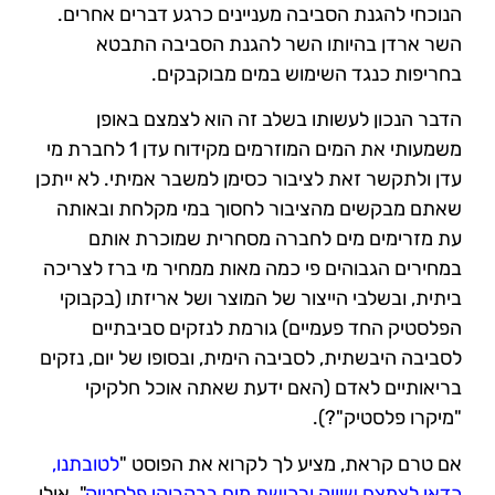
הנוכחי להגנת הסביבה מעניינים כרגע דברים אחרים.
השר ארדן בהיותו השר להגנת הסביבה התבטא
בחריפות כנגד השימוש במים מבוקבקים.
הדבר הנכון לעשותו בשלב זה הוא לצמצם באופן
משמעותי את המים המוזרמים מקידוח עדן 1 לחברת מי
עדן ולתקשר זאת לציבור כסימן למשבר אמיתי. לא ייתכן
שאתם מבקשים מהציבור לחסוך במי מקלחת ובאותה
עת מזרימים מים לחברה מסחרית שמוכרת אותם
במחירים הגבוהים פי כמה מאות ממחיר מי ברז לצריכה
ביתית, ובשלבי הייצור של המוצר ושל אריזתו (בקבוקי
הפלסטיק החד פעמיים) גורמת לנזקים סביבתיים
לסביבה היבשתית, לסביבה הימית, ובסופו של יום, נזקים
בריאותיים לאדם (האם ידעת שאתה אוכל חלקיקי
"מיקרו פלסטיק"?).
אם טרם קראת, מציע לך לקרוא את הפוסט "
לטובתנו,
כדאי לצמצם שיווק ורכישת מים בבקבוקי פלסטיק
". אולי