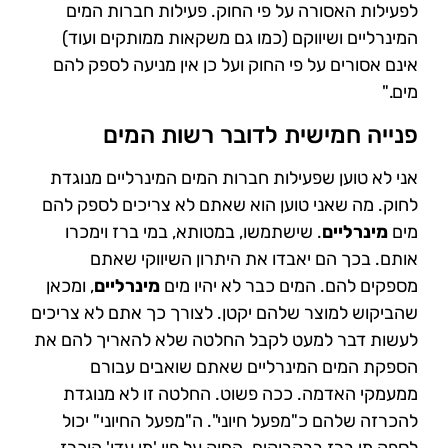
לפעילות האסורה על פי החוק. פעילות חברות המים
המינרליים ושיווקם (כמו גם משקאות ממותקים ועוד)
אינם אסורים על פי החוק ועל כן אין מניעה לספק להם
מים."
פנייה חמישית לדובר רשות המים
אני לא טוען שפעילות חברות המים המינרליים מנוגדת
לחוק. מה שאני טוען הוא שאתם לא צריכים לספק להם
מים
מינרליים
. שישתמשו, במטותא, במי ברז וימכרו
אותם. בכך הם יאבדו את היתרון השיווקי שאתם
מספקים להם. המים כבר לא יהיו מים
מינרליים
, ומכאן
שהביקוש למוצר שלהם יקטן. לצורך כך אתם לא צריכים
לעשות דבר למעט לקבל החלטה שלא להאריך להם את
הספקת המים המינרליים שאתם שואבים עבורם
ממעמקי האדמה. ככה פשוט. החלטה זו לא מנוגדת
להכרזה שלהם כ"מפעל חיוני". ה"מפעל החיוני" יכול
לספק מי ברז בבקבוקים. החוק על פיו 'מי עדן' הוכרז