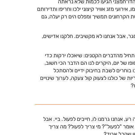
הדו־חמצני ה
ג
יעו לכמות שלא נראתה
ג
אוויר קיצוני ילכו וחריפו ותדירותם
סת הקרחונים תמשיך ומפלס הים רק יעלה,
ג
ם
ג
ר, אבל אנחנו לא מקשיבים. חלקנו אדישים,
תחיל מהדברים הקטנים: שיאכלו ירקות כדי
ופו של יום, היקרים לנו הם הדבר הכי חשוב,
נו בוחרים לשבת בחיבוק ידיים ולהסתכל
 של כולנו לצעוק קול צעקה, לערוך שינויים
?
 רע, אנחנו
ג
רמנו לו, חייבים לפעול. ביי. אבל
אומר "לפעול"? מי צריך לפעול? מה צריך
ו שהכל אבוד?