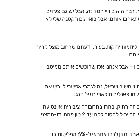
 רבה היא בידיי המדינה, אבל יש
ג
ם צעדים
תאהבו אותם. אבל בואו,
ג
ם הקטנה שלי לא
וזמות ירוקות בעיר. ידעתם שרחוב מוצל קריר
סין – אבל אנחנו אלו שרוכשים אותם ממיטב
ג
מרי אפשרי לייבש את
מו פאנלים סולאריים על ה
ג
ג
.
 זה רחוק, בחרו בתחבורה ציבורית או נסיעה
שיתופית. ואם חייבים רכב פרטי , עברו לרכב היברידי או חשמלי. זה יכול לחסוך לכם עד 2 טון פחמן דו-חמצני
ן לבדו אחראי ל-6% מפליטות
ג
זי