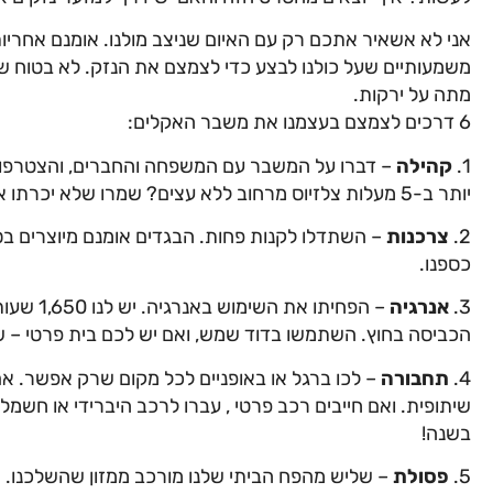
אני לא אשאיר אתכם רק עם האיום שניצב מולנו. אומנם אחריות
משמעותיים שעל כולנו לבצע כדי לצמצם את הנזק. לא בטוח ש
מתה על ירקות.
6 דרכים לצמצם בעצמנו את משבר האקלים:
1.
קהילה
– דברו על המשבר עם המשפחה והחברים, והצטרפו לי
יותר ב-5 מעלות צלזיוס מרחוב ללא עצים? שמרו שלא יכרתו אותם.
2.
צרכנות
– השתדלו לקנות פחות. הב
ג
דים אומנם מיוצרים ב
כספנו.
3.
אנר
ג
יה
– הפחיתו את השימוש באנר
ג
יה. יש לנו 1,650 שעות שמש בישראל, זה ל
הכביסה בחוץ. השתמשו בדוד שמש, ואם יש לכם בית פרטי – שי
4.
תחבורה
– לכו בר
ג
ל או באופניים לכל מקום שרק אפשר. אם
בשנה!
5.
פסולת
– שליש מהפח הביתי שלנו מורכב ממזון שהשלכנו. אבדן מזו