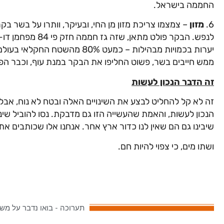
החממה בישראל.
6.
מזון
– צמצמו צריכת מזון מן החי, ובעיקר, וותרו על בשר בק
לנפש. הבקר פולט מתאן, שזה
ג
ז חממה חזק פי 84 מפחמן דו-חמצני. בנוסף, לטובת
יערות בכמויות מבהילות – כמעט 80% מהשטח החקלאי בעולם מנוצל לטובת
ממש חייבים בשר, פשוט החליפו את הבקר במנת עוף, וכבר הפחתתם פי 10 את הנזק מב
זה הדבר הנכון לעשות
זה לא קל להחליט לבצע את השינויים האלה ובטח לא נוח, אבל
הנכון לעשות, והאמת שהעשייה הזו
ג
ם מדבקת. נסו להוביל שי
שיבינו
ג
ם הם שאין לנו כדור ארץ אחר. אנחנו אלו שכותבים א
ושתו מים, כי צפוי להיות חם.
תערוכה - בואו נדבר על מש