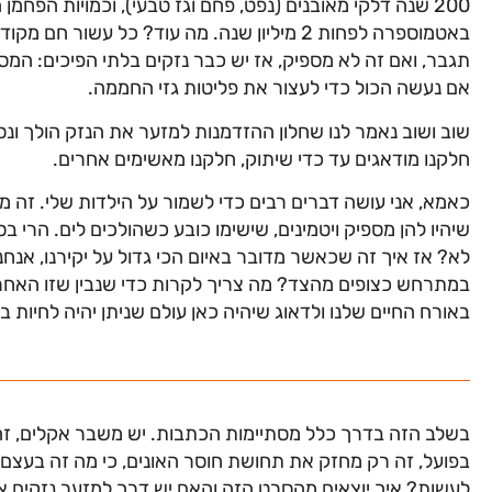
200 שנה דלקי מאובנים (נפט, פחם ו
ג
ז טבעי), וכמויות הפחמן 
באטמוספרה לפחות 2 מיליון שנה. מה עוד? כל עשור חם מקודמו, אירועי מז
ת
ג
בר, ואם זה לא מספיק, אז יש כבר נזקים בלתי הפיכים: המ
אם נעשה הכול כדי לעצור את פליטות
ג
זי החממה.
שוב ושוב נאמר לנו שחלון ההזדמנות למזער את הנזק הולך ונס
חלקנו מודא
ג
ים עד כדי שיתוק, חלקנו מאשימים אחרים.
כאמא, אני עושה דברים רבים כדי לשמור על הילדות שלי. זה מ
שיהיו להן מספיק ויטמינים, שישימו כובע כשהולכים לים. הרי בס
לא? אז איך זה שכאשר מדובר באיום הכי
ג
דול על יקירנו, אנח
במתרחש כצופים מהצד? מה צריך לקרות כדי שנבין שזו האחריות
באורח החיים שלנו ולדאו
ג
שיהיה כאן עולם שניתן יהיה לחיות בו
בשלב הזה בדרך כלל מסתיימות הכתבות. יש משבר אקלים, זה
בפועל, זה רק מחזק את תחושת חוסר האונים, כי מה זה בעצם 
לעשות? איך יוצאים מהסרט הזה והאם יש דרך למזער נזקים א