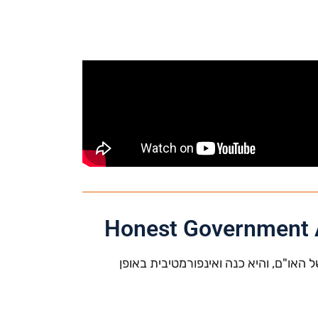
Honest Government 
ת אוסטרליה פרסמה מודעה לפסגת האקלים COP26 של האו"ם, והיא כנה ואינפורמטיבית באופן