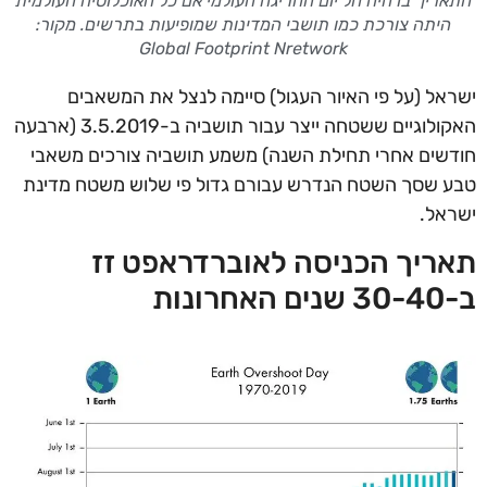
התאריך בו היה חל יום החריגה העולמי אם כל האוכלוסיה העולמית
היתה צורכת כמו תושבי המדינות שמופיעות בתרשים. מקור:
Global Footprint Nretwork
ישראל (על פי האיור העגול) סיימה לנצל את המשאבים
האקולוגיים ששטחה ייצר עבור תושביה ב-3.5.2019 (ארבעה
חודשים אחרי תחילת השנה) משמע תושביה צורכים משאבי
טבע שסך השטח הנדרש עבורם גדול פי שלוש משטח מדינת
ישראל.
תאריך הכניסה לאוברדראפט זז
ב-30-40 שנים האחרונות