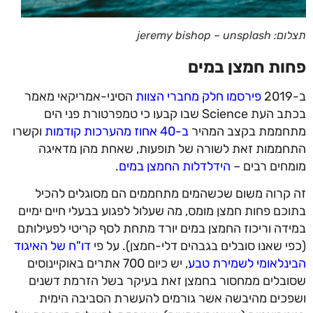
תצלום: jeremy bishop – unsplash
פחות חמצן במים
ב-2019
פירסמו חלק מחברי הצוות
הסיני-אמריקאי מאמר
בכתב העת Science שבו קבעו כי טמפרטורת פני הים
מתחממת בקצב המהיר
ב-40 אחוז מהערכות קודמות
וקשרו
התחממות זאת לשורה של תופעות, שאחת מהן מדאיגה
מומחים רבים –
הידלדלות החמצן במים
.
זה קרוה משום שכשהמים מתחממים הם מסוגלים להכיל
בתוכם פחות חמצן מומס, מה שעלול לפגוע בבעלי חיים ימיים
במידה וריכוז החמצן במים יורד מתחת לסף קריטי לפעילותם
(כפי שאנו סובלים בגבהים דלי-חמצן). על פי
דו"ח של האיגוד
הבינלאומי לשמירת טבע
, יש כיום 700 אתרים באוקיינוסים
שסובלים ממחסור בחמצן זאת בעיקר בשל הזרמת דשנים
ושפכים מהיבשה אשר גורמים להעשרת הסביבה הימית