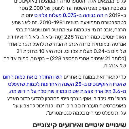
על פי ממצאים אלה, הטמפרטורה הממוצעת באוקיינוסים
בשכבת המים מפני השטח ועד לעומק של 2,000 מטר
ב-2019
היתה גבוהה ב-0.075 מעלות צלזיוס
יחסית
לטמפרטורה הממוצעת בשנים 2010-1981. זה לא נשמע
הרבה, אבל זה מייצג כמות עצומה של חום שנאגרת במי
האוקיינוסים. כמה הרבה? 228 זֶטָה-ג'אול. ג'אול היא יחידת
אנרגיה ובמונחי חום זו האנרגיה הנדרשת להעלות גרם אחד
של מים ב-0.24 מעלות צלזיוס. זטה היא 10 בחזקת 21
(כלומר 21 אפסים אחרי המספר 228) – בקיצור, כמות אדירה
של אנרגיה.
כדי לתאר זאת במונחים אחרים
השוו החוקרים את כמות החום
שאגרו האוקיינוסים ב-25 השנה האחרונות לכמות שתיפלט
מ-3.6 מיליארד פצצות אטום כמו זו שהוטלה על הירושימה.
פרופ' חזי גילדור, אוקיינוגרף פיסי מהמכון למדעי כדור הארץ
באוניברסיטה העברית סבור כי "נתון כזה יכול להצביע על
עליית מפלס פני הים בכמה סנטימטרים".
שינויים איטיים ואירועים קיצוניים