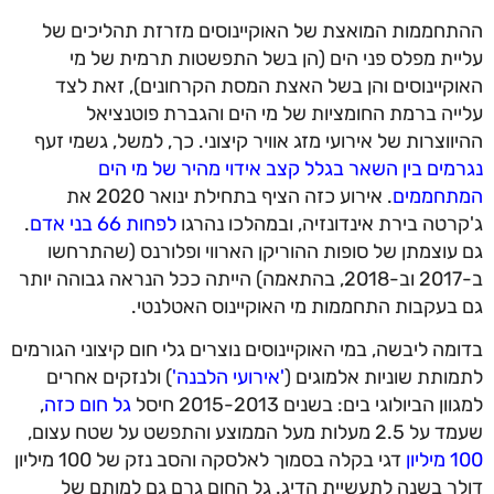
ההתחממות המואצת של האוקיינוסים מזרזת תהליכים של
עליית מפלס פני הים (הן בשל התפשטות תרמית של מי
האוקיינוסים והן בשל האצת המסת הקרחונים), זאת לצד
עלייה ברמת החומציות של מי הים והגברת פוטנציאל
ההיווצרות של אירועי מזג אוויר קיצוני. כך, למשל, גשמי זעף
נגרמים בין השאר בגלל קצב אידוי מהיר של מי הים
המתחממים
. אירוע כזה הציף בתחילת ינואר 2020 את
ג'קרטה בירת אינדונזיה, ובמהלכו נהרגו
לפחות 66 בני אדם
.
גם עוצמתן של סופות ההוריקן הארווי ופלורנס (שהתרחשו
ב-2017 וב-2018, בהתאמה) הייתה ככל הנראה גבוהה יותר
גם בעקבות התחממות מי האוקיינוס האטלנטי.
בדומה ליבשה, במי האוקיינוסים נוצרים גלי חום קיצוני הגורמים
לתמותת שוניות אלמוגים (
'אירועי הלבנה'
) ולנזקים אחרים
למגוון הביולוגי בים: בשנים 2015-2013 חיסל
גל חום כזה
,
שעמד על 2.5 מעלות מעל הממוצע והתפשט על שטח עצום,
100 מיליון
דגי בקלה בסמוך לאלסקה והסב נזק של 100 מיליון
דולר בשנה לתעשיית הדיג. גל החום גרם גם למותם של