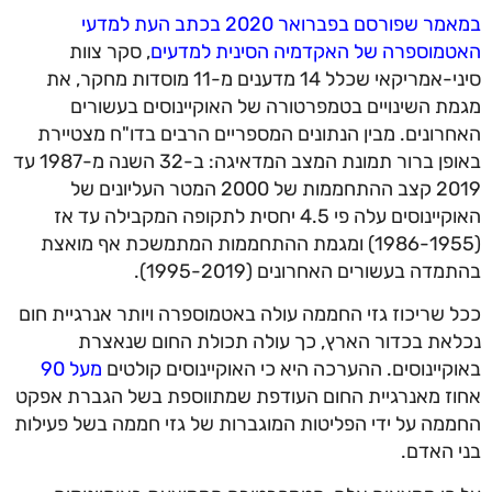
במאמר שפורסם בפברואר 2020 בכתב העת למדעי
האטמוספרה של האקדמיה הסינית למדעים
, סקר צוות
סיני-אמריקאי שכלל 14 מדענים מ-11 מוסדות מחקר, את
מגמת השינויים בטמפרטורה של האוקיינוסים בעשורים
האחרונים. מבין הנתונים המספריים הרבים בדו"ח מצטיירת
באופן ברור תמונת המצב המדאיגה: ב-32 השנה מ-1987 עד
2019 קצב ההתחממות של 2000 המטר העליונים של
האוקיינוסים עלה פי 4.5 יחסית לתקופה המקבילה עד אז
(1986-1955) ומגמת ההתחממות המתמשכת אף מואצת
בהתמדה בעשורים האחרונים (1995-2019).
ככל שריכוז גזי החממה עולה באטמוספרה ויותר אנרגיית חום
נכלאת בכדור הארץ, כך עולה תכולת החום שנאצרת
באוקיינוסים. ההערכה היא כי האוקיינוסים קולטים
מעל 90
אחוז מאנרגיית החום העודפת שמתווספת בשל הגברת אפקט
החממה על ידי הפליטות המוגברות של גזי חממה בשל פעילות
בני האדם.