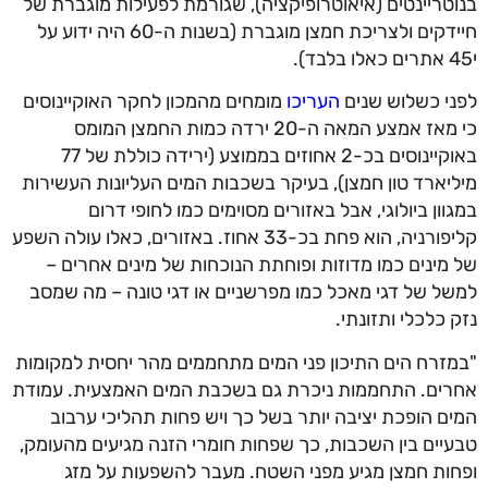
בנוטריינטים (איאוטרופיקציה), שגורמת לפעילות מוגברת של
חיידקים ולצריכת חמצן מוגברת (בשנות ה-60 היה ידוע על
י45 אתרים כאלו בלבד).
לפני כשלוש שנים
העריכו
מומחים מהמכון לחקר האוקיינוסים
כי מאז אמצע המאה ה-20 ירדה כמות החמצן המומס
באוקיינוסים בכ-2 אחוזים בממוצע (ירידה כוללת של 77
מיליארד טון חמצן), בעיקר בשכבות המים העליונות העשירות
במגוון ביולוגי, אבל באזורים מסוימים כמו לחופי דרום
קליפורניה, הוא פחת בכ-33 אחוז. באזורים, כאלו עולה השפע
של מינים כמו מדוזות ופוחתת הנוכחות של מינים אחרים –
למשל של דגי מאכל כמו מפרשניים או דגי טונה – מה שמסב
נזק כלכלי ותזונתי.
"במזרח הים התיכון פני המים מתחממים מהר יחסית למקומות
אחרים. התחממות ניכרת גם בשכבת המים האמצעית. עמודת
המים הופכת יציבה יותר בשל כך ויש פחות תהליכי ערבוב
טבעיים בין השכבות, כך שפחות חומרי הזנה מגיעים מהעומק,
ופחות חמצן מגיע מפני השטח. מעבר להשפעות על מזג