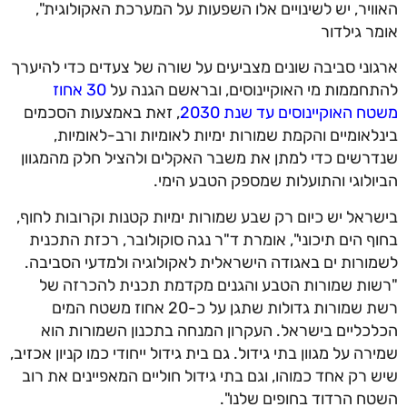
האוויר, יש לשינויים אלו השפעות על המערכת האקולוגית",
אומר גילדור
ארגוני סביבה שונים מצביעים על שורה של צעדים כדי להיערך
להתחממות מי האוקיינוסים, ובראשם הגנה על
30 אחוז
משטח האוקיינוסים עד שנת 2030
, זאת באמצעות הסכמים
בינלאומיים והקמת שמורות ימיות לאומיות ורב-לאומיות,
שנדרשים כדי למתן את משבר האקלים ולהציל חלק מהמגוון
הביולוגי והתועלות שמספק הטבע הימי.
בישראל יש כיום רק שבע שמורות ימיות קטנות וקרובות לחוף,
בחוף הים תיכוני", אומרת ד"ר נגה סוקולובר, רכזת התכנית
לשמורות ים באגודה הישראלית לאקולוגיה ולמדעי הסביבה.
"רשות שמורות הטבע והגנים מקדמת תכנית להכרזה של
רשת שמורות גדולות שתגן על כ-20 אחוז משטח המים
הכלכליים בישראל. העקרון המנחה בתכנון השמורות הוא
שמירה על מגוון בתי גידול. גם בית גידול ייחודי כמו קניון אכזיב,
שיש רק אחד כמוהו, וגם בתי גידול חוליים המאפיינים את רוב
השטח הרדוד בחופים שלנו".