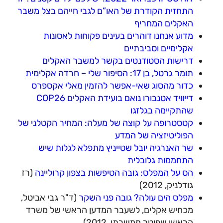
התחזית הקודרת של האו”ם לגבי חייהם בצל משבר
האקלים המחריף
מדוע אנחנו דוהרים בעינים פקוחות לאסונות
אקלימיים וסביבתיים
דרישות הסטודנטים בקשר למשבר האקלים
תומר גרטל, בן 17: הסיפור שלי – חרדה אקלימית
כדור מהסוג שאי-אפשר להזמין מאלי אקספרס
דייוויד אטנבורו נואם בועידת האקלים COP26
שהתקיימה בגלזגו
קטסטרופה על קוצה של מעלה: המחיר הקטלני של
הפוליטיזציה של המדע
שר האנרגיה יובל שטייניץ מתפלא לגלות שיש
התחממות גלובלית
הס על המפלס: גובה הטיפשות בצפון קרוליינה
(רז
גודלניק, 2012)
מפלס הים עולה? גובה פני השקר
(ד"ר גבי אביטל,
מכחיש אקלים, לשעבר המדען הראשי של משרד
הראשי שפוטר ממשרתו, 2012).