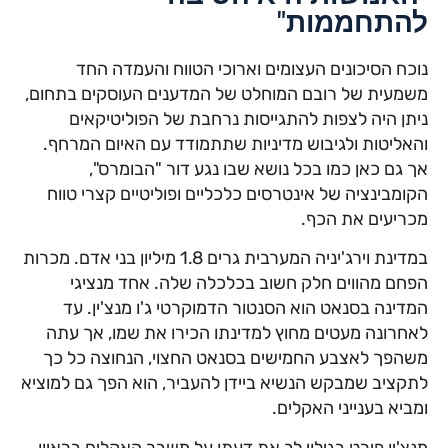
להתחממות"
נוכח הסיכונים העצומים וארוכי הטווח והעמדה החד
משמעית של רובם המוחלט של המדענים העוסקים בתחום,
ניתן היה לצפות להתגייסות נרחבת של הפוליטיקאים
והאליטות ולגיבוש מדיניות שתתמודד עם האיום המרחף.
אך גם כאן כמו בכל נושא שבו נגע דור "הבומרס",
הקומבינציה של אינטרסים כלכליים ופוליטיים קצרי טווח
מכריעים את הכף.
במדינת וירג'יניה המערבית גרים 1.8 מיליון בני אדם. מכרות
הפחם מהווים חלק חשוב בכלכלה שלה. אחד מנציגי
המדינה בסנאט הוא הסנטור הדמוקרטי ג'ו מנצ'ין. עד
לאחרונה מעטים מחוץ למדינתו הכירו את שמו, אך עתה
משהפך לאצבע החמישים בסנאט החצוי, הנחוצה כל כך
לתקציב שמבקש הנשיא ביידן להעביר, הוא הפך גם למוציא
ומביא בענייני האקלים.
מנצ'ין פירט בגילוי לב את דעתו על משבר האקלים בראיון