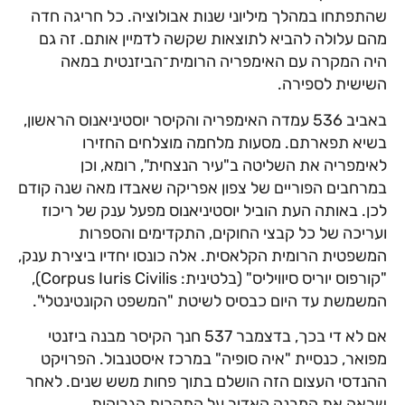
שהתפתחו במהלך מיליוני שנות אבולוציה. כל חריגה חדה
מהם עלולה להביא לתוצאות שקשה לדמיין אותם. זה גם
היה המקרה עם האימפריה הרומית־הביזנטית במאה
השישית לספירה.
באביב 536 עמדה האימפריה והקיסר יוסטיניאנוס הראשון,
בשיא תפארתם. מסעות מלחמה מוצלחים החזירו
לאימפריה את השליטה ב"עיר הנצחית", רומא, וכן
במרחבים הפוריים של צפון אפריקה שאבדו מאה שנה קודם
לכן. באותה העת הוביל יוסטיניאנוס מפעל ענק של ריכוז
ועריכה של כל קבצי החוקים, התקדימים והספרות
המשפטית הרומית הקלאסית. אלה כונסו יחדיו ביצירת ענק,
"קורפוס יוריס סיוויליס" (בלטינית: Corpus Iuris Civilis),
המשמשת עד היום כבסיס לשיטת "המשפט הקונטינטלי".
אם לא די בכך, בדצמבר 537 חנך הקיסר מבנה ביזנטי
מפואר, כנסיית "איה סופיה" במרכז איסטנבול. הפרויקט
ההנדסי העצום הזה הושלם בתוך פחות משש שנים. לאחר
שראה את המבנה האדיר על התקרות הגבוהות