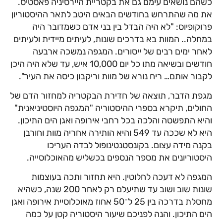
כשהם נושאים עימם גם את בקטריית היירסיניה פאסטיס.
את מה שהתרחש בחודשים הבאים היטב לתאר ההיסטוריון
פרוקופיוס: "לא היה הבדל בין בני אדם כשמדובר היה
במחלה.. המוות בא בדרכים שונות, לעיתים מיידית ולעיתים
לאחר ימים רבים של ייסורים. המגפה נמשכה ארבעה
חודשים ובשיאה מתו כל יום 10,000 איש, עד שלא היה היכן
לקבור אותם… ריח נורא של מוות וריקבון כיסה את העיר".
מגפת הדבר, תוצאה של חדירת הבקטריה למחזור הדם של
החולים, תיקרא בספרי ההיסטוריה "המגפה היוסטיניאנית"
והיא התפשטה והלכה בכל רחבי אירופה ואגן הים התיכון.
היא לא שככה עד 549 והיא הותירה אחריה מוות וחורבן
בקנה מידה עצום. בקונסטנטינופול לבדה העריכו
היסטוריונים את מספר הנספים בכשליש מהאוכלוסייה.
המגפה לא דעכה לחלוטין. היא תחזור ותכה בעוצמות
שונות שוב ושוב עד שתיעלם רק לאחר 200 שנה, כשהיא
מחסלת בדרכה בין 25 ל־50 אחוז מאוכלוסיית אירופה ואגן
הים התיכון. והנה לפניכם שיעור היסטוריה קטן על כמה