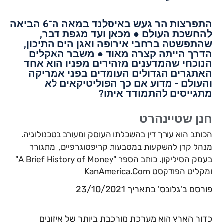
התפרצות הר געש באיסלנד במאה ה־6 הביאה
להחשכת העולם ● מכאן ועד מגפת דבר,
שהתפשטה ברחבי אירופה ואגן הים התיכון,
הדרך הייתה קצרה מאוד ● משבר האקלים
הנוכחי שהמדענים מזהירים מפניו הוא אחד
האתגרים הגדולים העומדים בפני אמריקה
והעולם - מדוע אם כך הפוליטיקאים לא
מתגייסים להתמודד איתו?
חנן שטיינהרט
הכותב הוא עורך דין בהשכלתו העוסק ומעורב בטכנולוגיה.
מנהל קרן להשקעות במטבעות קריפטוגרפיים, ומתגורר
בעמק הסיליקון. כותב הספר "A Brief History of Money"
ומקליט הפודקסט KanAmerica.Com
פורסם ב'גלובס' בתאריך 23/10/2021
כדור הארץ הוא מערכת מורכבת ביותר של איזונים