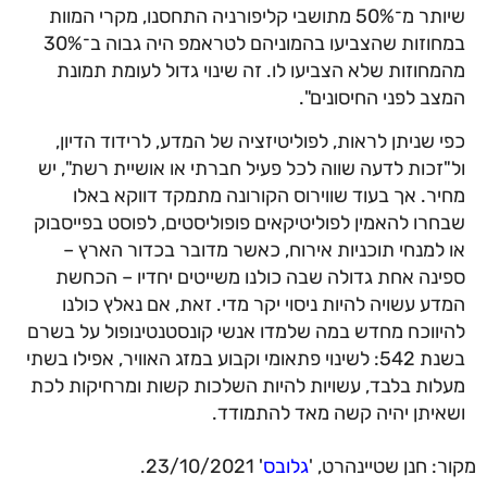
שיותר מ־50% מתושבי קליפורניה התחסנו, מקרי המוות
במחוזות שהצביעו בהמוניהם לטראמפ היה גבוה ב־30%
מהמחוזות שלא הצביעו לו. זה שינוי גדול לעומת תמונת
המצב לפני החיסונים".
כפי שניתן לראות, לפוליטיזציה של המדע, לרידוד הדיון,
ול"זכות לדעה שווה לכל פעיל חברתי או אושיית רשת", יש
מחיר. אך בעוד שווירוס הקורונה מתמקד דווקא באלו
שבחרו להאמין לפוליטיקאים פופוליסטים, לפוסט בפייסבוק
או למנחי תוכניות אירוח, כאשר מדובר בכדור הארץ –
ספינה אחת גדולה שבה כולנו משייטים יחדיו – הכחשת
המדע עשויה להיות ניסוי יקר מדי. זאת, אם נאלץ כולנו
להיווכח מחדש במה שלמדו אנשי קונסטנטינופול על בשרם
בשנת 542: לשינוי פתאומי וקבוע במזג האוויר, אפילו בשתי
מעלות בלבד, עשויות להיות השלכות קשות ומרחיקות לכת
ושאיתן יהיה קשה מאד להתמודד.
מקור: חנן שטיינהרט, '
גלובס
' 23/10/2021.