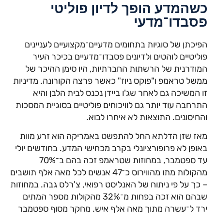
כשהמדע הופך לדיון פוליטי
פסבדו־מדעי
הפיכתן של סוגיות בתחומים מדעיים־מקצועיים לעניינים
פוליטיים לוהטים ולדיונים פסבדו־מדעיים בכיכר העיר
המודרנית של הרשתות החברתיות, היו סימן ההיכר של
ממשל טראמפ ו"פוקס ניוז" כאשר פרצה הקורונה. מדיניות
זו המשיכה גם לאחר שג'ו ביידן נכנס לבית הלבן והיא
התרחבה עוד יותר גם לוויכוחים פוליטיים בסוגיית המסכות
והחיסונים. התוצאות לא איחרו לבוא.
מאז שזן הדלתא החל להתפשט באמריקה הוא זרע מוות
באופן לא פרופורציונלי בקרב מכחישי המדע. בחודשים יולי
עד ספטמבר, במחוזות שטראמפ זכה בהם ב־70%
מהקולות מתו מהווירוס כ־47 אנשים לכל מאה אלף תושבים
– כך על פי ניתוח של האנליסט רפואי, צ'רלס גבה. במחוזות
שבהם הוא זכה בפחות מ־32% מהקולות מספר המתים
ירד ל־עשרה מתוך מאה אלף איש. מחקר מסוף ספטמבר