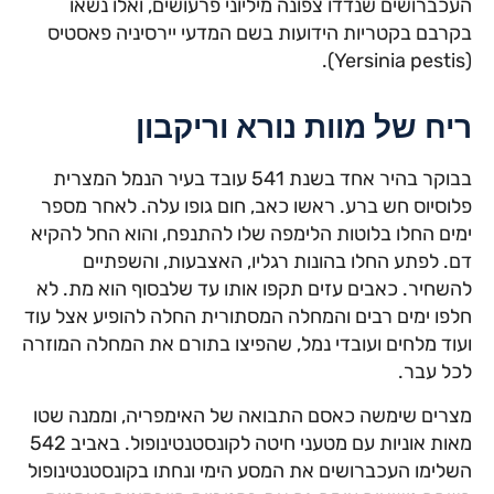
העכברושים שנדדו צפונה מיליוני פרעושים, ואלו נשאו
בקרבם בקטריות הידועות בשם המדעי יירסיניה פאסטיס
(Yersinia pestis).
ריח של מוות נורא וריקבון
בבוקר בהיר אחד בשנת 541 עובד בעיר הנמל המצרית
פלוסיוס חש ברע. ראשו כאב, חום גופו עלה. לאחר מספר
ימים החלו בלוטות הלימפה שלו להתנפח, והוא החל להקיא
דם. לפתע החלו בהונות רגליו, האצבעות, והשפתיים
להשחיר. כאבים עזים תקפו אותו עד שלבסוף הוא מת. לא
חלפו ימים רבים והמחלה המסתורית החלה להופיע אצל עוד
ועוד מלחים ועובדי נמל, שהפיצו בתורם את המחלה המוזרה
לכל עבר.
מצרים שימשה כאסם התבואה של האימפריה, וממנה שטו
מאות אוניות עם מטעני חיטה לקונסטנטינופול. באביב 542
השלימו העכברושים את המסע הימי ונחתו בקונסטנטינופול