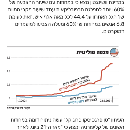
במדינת וושינגטון מצא כי במחוזות עם שיעור ההצבעה של
60% ויותר למפלגה הרפובליקאית עמד שיעור מקרי המוות
של הגל האחרון על 44.4 לכל מאה אלף איש. זאת לעומת
6.8 אנשים במחוזות ש־60% ומעלה הצביעו למועמדים
דמוקרטים.
העיתון "סן פרנסיסקו כרוניקל" עשה ניתוח דומה במחוזות
השונים של קליפורניה ומצא כי "מאז ה־21 ביוני, לאחר