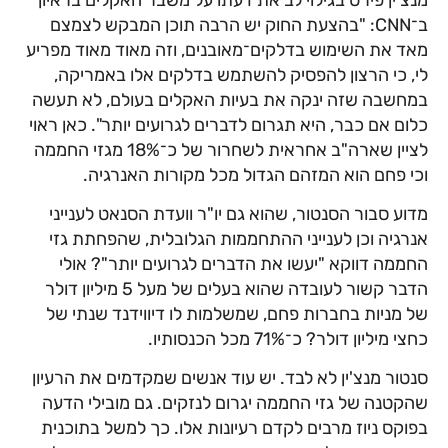
ב־CNN: "בהצעת החוק יש הרבה תוכן המבקש לצמצם
מאד את השימוש בדלקים־מאובנים, וזה מאוד מאוד מפריע
לי, כי הרצון להפסיק להשתמש בדלקים אלו באמריקה,
במחשבה שזה ינקה את בעיות האקלים בעולם, לא תעשה
כלום אם כבר, היא תגרום לדברים לגרועים יותר". כאן ראוי
לציין שארה"ב אחראית לשחרור של כ־18% מגזי החממה
וכי פחם הוא המזהם הגדול מכל מקורות האנרגיה.
מדוע סבור הסנטור, שהוא גם יו"ר וועדת הסנאט לענייני
אנרגיה וכן לענייני ההתחממות הגלובלית, שהפחתת גזי
החממה דווקא "יעשו את הדברים לגרועים יותר"? אולי
הדבר קשור לעובדה שהוא בעלים של מעל 5 מיליון דולר
של מניות בחברות פחם, שמשלמות לו דיווידנד שנתי של
כחצי מיליון דולר? כ־71% מכל הכנסותיו.
סנטור מנצ'ין לא לבד. יש עוד אנשים שמקדמים את הרעיון
שהקטנה של גזי החממה יגרום לנזקים. גם מובילי הדעה
בפוקס ניוז מרבים לקדם רעיונות אלו. כך למשל בתוכנית