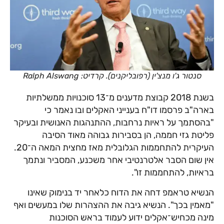
סנטור ג'ו מנצ'ין (רפובליקנים). קרדיט: Ralph Alswang
בשנת 2018 קבוצת מדענים מ־13 סוכנויות ממשלתיות
בארה"ב פרסמו דו"ח בענייני האקלים ובו נאמר כי
"בהסתמך על ראיות נרחבות, ההתנהגות האנושית ובעיקר
פליטת גזי חממה, הן בסבירות גבוהה מאוד הסיבה
העיקרית להתחממות הגלובלית מאז מחצית המאה ה־20.
אין שום הסבר אלטרנטיבי אחר משכנע, המסביר ונתמך
בראיות, להתחממות זו".
הנשיא טראמפ דחה את הדוח כלאחר יד בנימוק שאינו
"מאמין בכך". הנשיא גיבה את ההצהרות שלו במעשים ואף
מינה מכחיש־אקלים ידוע לעמוד בראש הסוכנות