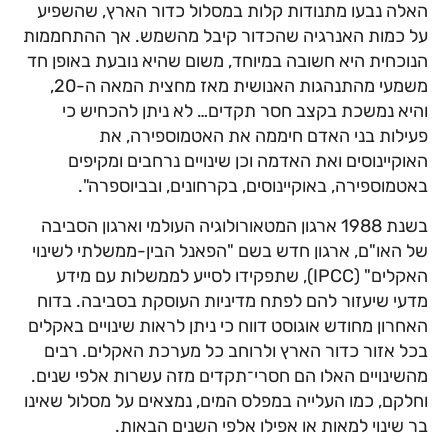
האלה נבעו מתנודות קלות במסלול כדור הארץ, שהשפיע
על כמות האנרגיה שהכדור קיבל מהשמש. אך ההתחממות
הנוכחית היא חשובה במיוחד, משום שהיא נובעת באופן חד
משמעי מהתנהגות האנושית מאז מחצית המאה ה-20,
והיא נמשכת בקצב חסר תקדים… לא ניתן להכחיש כי
פעילות בני האדם חיממה את האטמוספירה, את
האוקיינוסים ואת האדמה וכן שינויים נרחבים ומקיפים
באטמוספירה, באוקיינוסים, בקרחונים, ובביוספרה".
בשנת 1988 ארגון המטאורולוגיה העולמי וארגון הסביבה
של האו"ם, ארגון חדש בשם "הפאנל הבין‏‏-ממשלתי לשינוי
האקלים" (IPCC), שתפקידו לסייע לממשלות עם מידע
מדעי שיעזור להם לפתח מדיניות העוסקת בסביבה. בדוח
האחרון מחודש אוגוסט דווח כי ניתן לראות שינויים באקלים
בכל אזור כדור הארץ ולרוחב כל מערכת האקלים. רבים
מהשינויים האלו הם חסרי־תקדים מזה עשרות אלפי שנים.
וחלקם, כמו העלייה במפלס המים, נמצאים על מסלול שאינו
בר שינוי למאות או אפילו אלפי השנים הבאות.