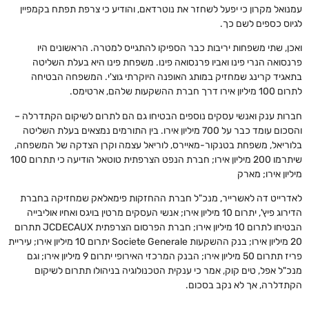
עמנואל מקרון כי יפעל לשחזר את נוטרדאם, והודיע כי צרפת תפתח בקמפיין
לגיוס כספים לשם כך.
ואכן, שתי משפחות יריבות כבר הספיקו להתגייס למטרה. הראשונים היו
פרנסואה הנרי פינו ואביו פרנסואה פינו. משפחת פינו היא בעלת השליטה
בתאגיד קרינג שמחזיק במותג האופנה היוקרתי גוצ'י. המשפחה הבטיחה
לתרום 100 מיליון אירו דרך חברת ההשקעות שלהם, ארטימס.
חברות ענק ואנשי עסקים נוספים הבטיחו גם הם לתרום לשיקום הקתדרלה –
והסכום עומד כבר על 700 מיליון אירו. בין התורמים נמצאים בעלת השליטה
בלוריאל, משפחת בטנקור-מאיירס, לוריאל עצמה וקרן הצדקה של המשפחה,
שיתרמו 200 מיליון אירו; חברת הנפט הצרפתית טוטאל הודיעה כי תתרום 100
מיליון אירו; מארק
לאדרייט דה לאשרייר, מנכ"ל חברת ההחזקות פימאלאק שמחזיקה בחברת
הדירוג פיץ', יתרום 10 מיליון אירו; אנשי העסקים מרטין בויגס ואחיו אוליבייה
הבטיחו לתרום 10 מיליון אירו; חברת הפרסום הצרפתית JCDECAUX תתרום
20 מיליון אירו; בנק ההשקעות Societe Generale יתרום 10 מיליון אירו; עיריית
פריז תתרום 50 מיליון אירו; הבנק המרכזי האירופי יתרום 9 מיליון אירו; וגם
מנכ"ל אפל, טים קוק, אמר כי ענקית הטכנולוגיה בניהולו תתרום לשיקום
הקתדלרה, אך לא נקב בסכום.