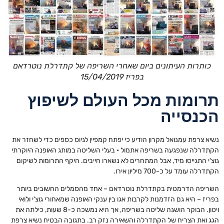
כותרות העיתונים ביום שאחרי השריפה של קתדרלת נוטרדאם
בפריז 15/04/2019
תרומות מכל העולם לשיפוץ
הכנסייה
נשיא צרפת עמנואל מקרון הודיע כי יפתח קמפיין לגיוס כספים כדי לשחזר את
הקתדרלה שנפגעה בשריפה אתמול • בעלי השליטה במותג האופנה היוקרתי
גוצ'י התגייסו מיד, אבל המתחרים לא נשארו חייבים. היקף התרומות לשיקום
הקתדרלה עומד על כ-700 מיליון אירו.
השריפה הדרמטית בקתדרלת נוטרדאם – אחד מהסמלים החשובים ביותר
בפריז – היא גם הזדמנות לקרבות אגו בין ענקי האופנה שמאחורי גוצ'י ולואי
ויטון. הבוקר הושגה שליטה בשריפה, אך היא נמשכה כ-8 שעות, כילתה את
הגג ואת הצריח של הקתדרלה והשאירה נזק רב. בתגובה הבטיח נשיא צרפת