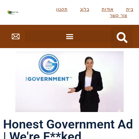
בית
אודות
בלוג
תקנון
צור קשר
Honest Government Ad
| We're F**ked