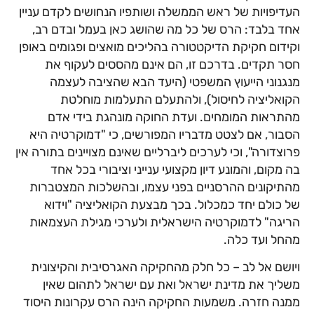
העדיפויות של ראש הממשלה ושותפיו הנחושים לקדם עניין
אחד בלבד: הרס של כל מה שהושג כאן בעמל ובדם רב,
וקידום חקיקת הדיקטטורה בהליכים מואצים ופגומים באופן
חסר תקדים. בדרכם זו, הם אינם מהססים לעקוף את
מנגנוני הייעוץ המשפטי (היעד הבא שהציבה לעצמה
הקואליציה לחיסול), ולהתעלם התעלמות מוחלטת
מהתראות המומחים. ועדת החוקה מונהגת בידי אדם
הסבור, אם לצטט מדבריו המפורשים, כי "דמוקרטיה היא
פרוצדורה", וכי לערכים ליברליים שאינם מצויינים בתורה אין
בה מקום, והמונע דיון מקצועי ענייני וציבורי בכל אחד
מהתיקונים ההרסניים בפני עצמו, ובהשלכות המצטברות
של כולם יחד כמכלול. בכך מבצעת הקואליציה "וידוא
הריגה" לדמוקרטיה הישראלית ולערכי מגילת העצמאות
מהחל ועד כלה.
ויושם אל לב – כל חלק מהחקיקה האגרסיבית והקיצונית
משליך את מדינת ישראל ואת עם ישראל לתהום שאין
ממנה חזרה. משמעות החקיקה הינה הרס עקרונות היסוד