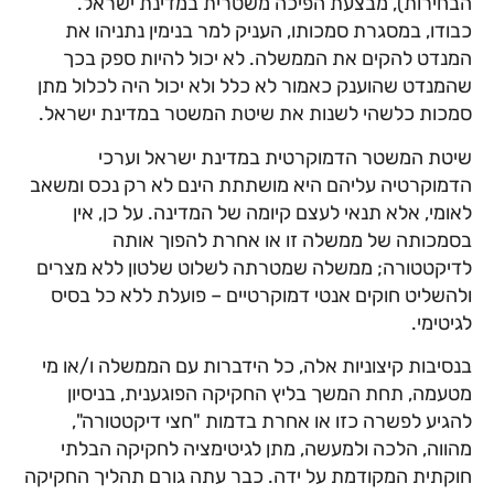
הבחירות), מבצעת הפיכה משטרית במדינת ישראל.
כבודו, במסגרת סמכותו, העניק למר בנימין נתניהו את
המנדט להקים את הממשלה. לא יכול להיות ספק בכך
שהמנדט שהוענק כאמור לא כלל ולא יכול היה לכלול מתן
סמכות כלשהי לשנות את שיטת המשטר במדינת ישראל.
שיטת המשטר הדמוקרטית במדינת ישראל וערכי
הדמוקרטיה עליהם היא מושתתת הינם לא רק נכס ומשאב
לאומי, אלא תנאי לעצם קיומה של המדינה. על כן, אין
בסמכותה של ממשלה זו או אחרת להפוך אותה
לדיקטטורה; ממשלה שמטרתה לשלוט שלטון ללא מצרים
ולהשליט חוקים אנטי דמוקרטיים – פועלת ללא כל בסיס
לגיטימי.
בנסיבות קיצוניות אלה, כל הידברות עם הממשלה ו/או מי
מטעמה, תחת המשך בליץ החקיקה הפוגענית, בניסיון
להגיע לפשרה כזו או אחרת בדמות "חצי דיקטטורה",
מהווה, הלכה ולמעשה, מתן לגיטימציה לחקיקה הבלתי
חוקתית המקודמת על ידה. כבר עתה גורם תהליך החקיקה