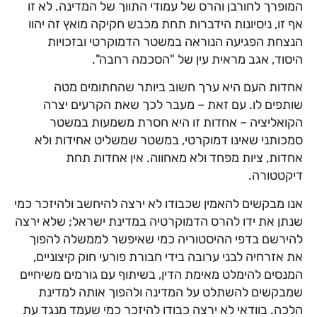
המופרך לחורבן והרס של עמודי התווך של המדינה. לא זו
אף זו, ניסיונות הידברות תחת מכבש חקיקה מואץ זה יהוו
הנצחת הפגיעה הנוראה במשטר הדמוקרטי ובזכויות
היסוד, אגב מראית עין של "הסכמה רחבה".
אחדות העם היא ערך חשוב ביותר שהחתומים מטה
שותפים לו. עם זאת – מעבר לכך שאת הקרעים יצרה
הקואליציה – אחדות זו היא חסרת משמעות במשטר
סמכותני שאינו דמוקרטי, במשטר שמשליט אחידות ולא
אחדות, ציות מפחד ולא מאחווה. אין אחדות תחת
דיקטטורה.
אנו מבקשים להאמין שכבודו לא ירצה להיחשב ולהיזכר כמי
שנתן את ידו להרס הדמוקרטיה במדינת ישראל; שלא ירצה
להירשם בדפי ההיסטוריה כמי שאיפשר לממשלה להפוך
את אזרחיה לבני ערובה בידי חבורת פורעי חוק קיצוניים,
המנסים להימלט מאימת הדין, בשיתוף עם גורמים משיחיים
שמבקשים להשתלט על המדינה ולהפוך אותה למדינת
הלכה. בוודאי לא ירצה כבודו להיזכר כמי שעמד מנגד עת