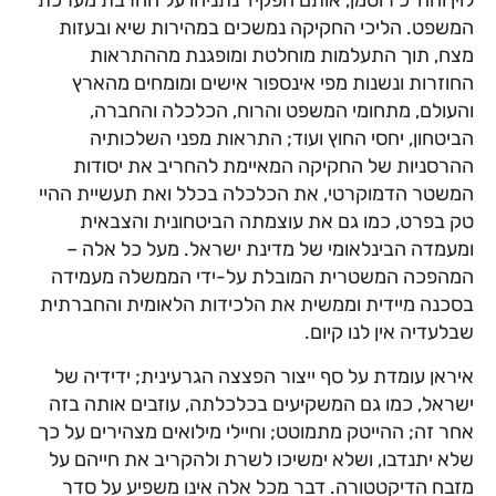
לוין וחה"כ רוטמן, אותם הפקיד נתניהו על החרבת מערכת
המשפט. הליכי החקיקה נמשכים במהירות שיא ובעזות
מצח, תוך התעלמות מוחלטת ומופגנת מההתראות
החוזרות ונשנות מפי אינספור אישים ומומחים מהארץ
והעולם, מתחומי המשפט והרוח, הכלכלה והחברה,
הביטחון, יחסי החוץ ועוד; התראות מפני השלכותיה
ההרסניות של החקיקה המאיימת להחריב את יסודות
המשטר הדמוקרטי, את הכלכלה בכלל ואת תעשיית ההיי
טק בפרט, כמו גם את עוצמתה הביטחונית והצבאית
ומעמדה הבינלאומי של מדינת ישראל. מעל כל אלה –
המהפכה המשטרית המובלת על-ידי הממשלה מעמידה
בסכנה מיידית וממשית את הלכידות הלאומית והחברתית
שבלעדיה אין לנו קיום.
איראן עומדת על סף ייצור הפצצה הגרעינית; ידידיה של
ישראל, כמו גם המשקיעים בכלכלתה, עוזבים אותה בזה
אחר זה; ההייטק מתמוטט; וחיילי מילואים מצהירים על כך
שלא יתנדבו, ושלא ימשיכו לשרת ולהקריב את חייהם על
מזבח הדיקטטורה. דבר מכל אלה אינו משפיע על סדר