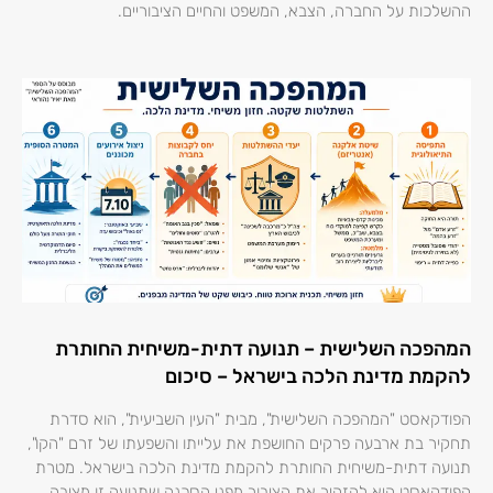
ההשלכות על החברה, הצבא, המשפט והחיים הציבוריים.
המהפכה השלישית – תנועה דתית-משיחית החותרת
להקמת מדינת הלכה בישראל – סיכום
הפודקאסט "המהפכה השלישית", מבית "העין השביעית", הוא סדרת
תחקיר בת ארבעה פרקים החושפת את עלייתו והשפעתו של זרם "הקו",
תנועה דתית-משיחית החותרת להקמת מדינת הלכה בישראל. מטרת
הפודקאסט היא להזהיר את הציבור מפני הסכנה שתנועה זו מציבה