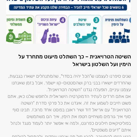
השיטה הטרויאנית – כך השתלט מיעוט מתחרד על
הימין ועל השלטון בישראל
שנים סיפרנו לעצמנו ש"הכל יהיה בסדר", שהמתנחלים יישארו בגבעות,
שהחרדים יישארו בבני ברק ושהסטטוס-קוו יישמר. אבל בזמן שאנחנו
עצמנו עיניים, הופעלה נגדנו "השיטה הטרויאנית".
אם אתם חרדים לעתיד הדמוקרטיה הישראלית ולחופש שלנו כאן, אתם
פשוט חייבים לשמוע את זה. איגדנו את כל פרקי סדרת "השיטה
הטרויאנית" עם אריאל דוד ושיר ראובן בפוסט אחד מרוכז. תבינו סוף
סוף איך גורמים משיחיים חטפו את הימין, איך הם משתמשים
בפוליטיקאים חילונים כפרונט, ולמה אי אפשר יותר לעמוד מנגד ולנהל
איתם "דיונים משפטיים".
הגיע הזמן להתעורר, להבין מול מה אנחנו עומדים, ולהתחיל להילחם