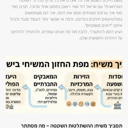
פשוט חייבים לשמוע את זה. איגדנו את כל פרקי סדרת "השיטה
הטרויאנית" עם אריאל דוד ושיר ראובן בפוסט אחד מרוכז. תבינו סוף
סוף איך גורמים משיחיים חטפו את הימין, איך הם משתמשים
בפוליטיקאים חילונים כפרונט, ולמה אי אפשר יותר לעמוד מנגד ולנהל
איתם "דיונים משפטיים".
הגיע הזמן להתעורר, להבין מול מה אנחנו עומדים, ולהתחיל להילחם
על היהדות החופשית שלנו.
תסביך משיח: ההשתלטות השקטה – מה מסתתר