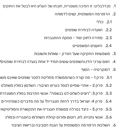
מנדלבליט: זו הפיכה משטרית, חובתו של העליון היא לבטל את החוקים
הרפורמה המשפטית, קווים לדמותה
כללי
הוועדה לבחירת שופטים
סתירה לחוק יסוד - פסקת ההתגברות
היועצים המשפטיים
משמעויות החקיקה שעל הפרק - שאלות ותשובות
האם עורכי הדין והשופטים עושים תמיד יד אחת בועדה לבחירת שופטים?
דמוקרטיה – הסוף
פרק 1 – מה קורה כשהממשלה מחליטה לפטר שופטים שאינם משתפים עימה פעולה?
פרק 2 – אחרי שסיים לטפל בערוץ הציבורי, השלטון בפולין משתלט על התקשורת הפרטית
פרק 3: "רוצים לשלוט לנו בנשמה": אנשי התרבות בפולין המצונזרת מסרבים לשתוק
פרק 4: ישראל בדרך להיות הונגריה? על מה מדברים כשמזהירים מאורבן
פרק 5 – כיצד נטרלה ממשלת הונגריה את התקשורת והפוליטיקאים מהאופוזיציה
אנשי נתניהו, לוין, רוטמן ופורום קהלת השתלמו בהונגריה ובפולין
השלכות הרפורמה המשפטית על הגנת הסביבה ובריאות הציבור