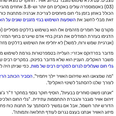
הכולל באוזון בזמן גלי חום מיוחסים לצריכת אנרגיה מתחנות כו
זאת מבלי לחשב את
השפעות השימוש בגזי מזגנים שונים על ה
מקורם של חומרים מזהמים אלו הוא בשימוש בדלקים פוסיליים (כג
הדגימו בעזרת המודלים את הנזק בחיי אדם שייגרם בחוף המזרח
(אנרגיית שמש ורוח, למשל) לא יחליפו את השימוש בדלקים מזה
מדובר בפרדוקס אכזרי: העלייה בטמפרטורות גורמת לשימוש מוג
משבר האקלים. העניין הוא שלא מדובר בפינוק. במקרים רבים 
גלי חום שעלולים לגרום למקרים רבים של מוות
, כפי שניתן היה 
"מה שמצאנו הוא שזיהום האוויר יילך ויחמיר",
הסביר הכותב הרא
לצורך שלנו להסתגל לשינוי האקלים".
"אנחנו פשוט סוחרים בבעיות", הוסיף חוקר נוסף במחקר ד"ר ג'
זיהום אוויר מוגבר והגברת התחממות עתידית. "גלי החום הולכים 
הדורש יותר חשמל, אבל אם נמשיך להסתמך על תחנות כוח פחמי
מיזוג האוויר אנחנו בעצם נגרום לעודף תחלואה ותמותה".