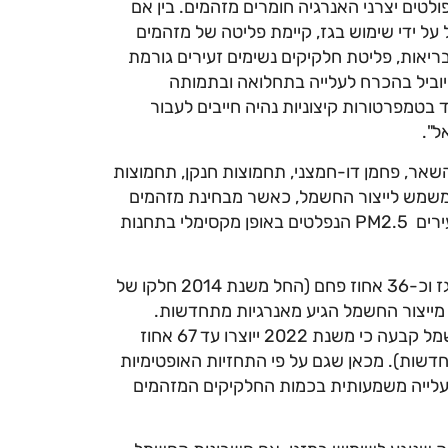
לטים יצרני האנרגיה חומרים מזהמים. בין אם
ל ידי שימוש בגז, קיימת פליטה של מזהמים
ריאות, פליטת חלקיקים נשימים זעירים גורמת
גנים יוביל בהכרח לעלייה בתחלואה ובתמותה
בטמפרטורות קיצוניות נהיה חייבים לעבור
ל".
השאר, פחמן דו-חמצני, תחמוצות חנקן, תחמוצות
משמש לייצור החשמל, כאשר מבחינת מזהמים
שנבדקו במחקר הנוכחי הושם דגש על אוזון וחלקיקים נשימים זעירים PM2.5 הנפלטים באופן מקסימלי בתחנות
הורכב מכ-61 אחוז גז וכ-36 אחוז פחם (החל משנת 2014 חלקו של
צור חשמל עלה על חלקו של הפחם) ו-2.6 מאחוז מייצור החשמל הגיע מאנרגיות מתחדשות.
הפחתה הדרגתית בשימוש בפחם תמשיך גם בעתיד ורשות החשמל קבעה כי משנת 2022 ייוצרו עד 67 אחוז
רגיות מתחדשות). מכאן שגם על פי התחזיות האופטימיות
 עלייה משמעותית בכמות החלקיקים המזהמים