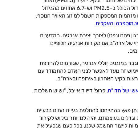
מצבים: עם וללא שימוש מוגבר במיזוג אוויר. החוקרים מצאו שהריכוזים של חומר חלקיקי זעיר (PM2.5) ואוזון
(O3) באטמוספרה עולים באקלים חם יותר וש-3.8 אחוזים מהגידול הכולל ב-PM2.5 וש-6.7 אחוזים מהגידול
ח מזהמות המספקות חשמל למיזוג האוויר הנוסף.
אטמוספרה והאקלים
.
ון פחם ונפט) לצורך יצירת אנרגיה. המדענים
י של ארה"ב אם מקורות אנרגיה חלופיים
מים.
בר במזגנים זוללי אנרגיה, שגורמים להחרפת
שימוש זה נועד לאפשר לבני האדם להתמודד עם
לראות בקיץ האחרון באירופה ובארה"ב.
שי של הדו"ח,
פרופ' דייויד אייבל, "ושיש השלכות
ונתן פאץ בהתייחסו להחלפת בעיית החום בבעיית
וגדלים בעוצמתם, יהיה לנו יותר ביקוש לקירור
ות לייצור החשמל שלנו, בכל פעם שנפעיל את