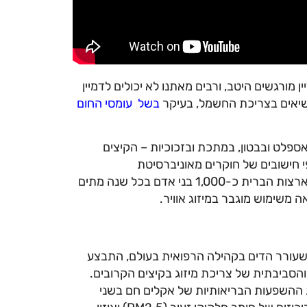
 מורגשים היטב, ורבים מאתנו לא יכולים לדמיין
 שיאים בצריכת החשמל, בעיקר
בשל עומסי החום
ספלט ובבטון, במתכת ובזכוכיות – הקיצים
פי חישובים של חוקרים מאוניברסיטת
ויסקונסין-מדיסון האמריקאית, עולה כי באזור החוף המזרחי של ארצות הברית כ-1,000 בני אדם בכל שנה מתים
 משימוש מוגבר במיזוג אוויר.
תב העת המדעי PLOS Medicine ושעורר הדים בקהילה הרפואית בעולם, התבצע
הסביבתית של צריכת מיזוג בקיצים הקרובים.
ת ההשפעות הבריאותיות של אקלים חם בשני