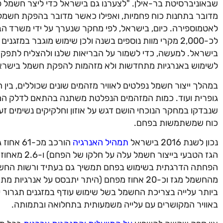
שבאוניברסיטת בר-אילן. "לצערנו גם בישראל כדי ליצר חשמל פו
מדובר בתחנות כוח פחמיות, ואפילו כאשר מדובר בהפקת חשמל ע
לאטמוספירה. כיום, בישראל, לפי מחקר שנערך על ידי משרד הב
לכ-2,000 מקרי מוות נוספים בשנה ולכן שימוש מוגבר במז
בישראל. למעשה, כדי לשמור על הבריאות שלנו ולהצליח לתפקד 
לשימוש באנרגיות מתחדשות ולא מזהמות להפקת חשמל בישרא
במהלך ייצור חשמל נפלטים לאוויר מזהמים שונים שכוללים, בין 
גופרית ועוד. כמות המזהמים הנפלטת משתנה בהתאם לדלק ה
כוח שמשתמשות בפחם.
נכון לשנת 2016 בישראל
תמהיל האנרגיה
הגז הטבעי ביי
מהחשמל מגז וכ-20 אחוז מפחם (היתר יתבסס על אנ
ביותר עלייה בצריכת החשמל בשל שימוש עודף במזגנים תגרור
באוויר המקושרים עם עלייה משמעותית בתחלואה ובתמותה.