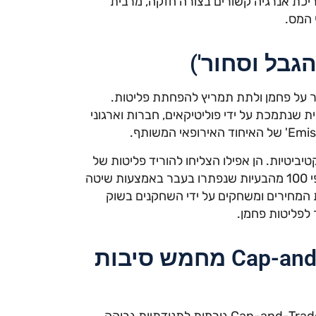
ריכת אנרגיה קשורים בצורה חזקה, מרבית
 המס.
ר על פחמן ולתת תמריץ להפחתת פליטות.
ה אלטרנטיבית שנתמכת על ידי פוליטיקאים, חברות וארגוני
Cap-and-Tr יכולות להיות אפקטיביטיות. הן אפילו הצליחו להוריד פליטות של
חומרים מסויימים בעבר, אולם בעיית פליטות גזי החממה גדולה פי 100 מהבעיות שנפתרו בעבר באמצעות שיטה
 המחירים ומשחקים על ידי השחקנים בשוק
 לפליטות פחמן.
מס פחמן עדיף על גישת Cap-and-Trade מחמש סיבות
מס פחמן יאפשר לחזות את מחירי הפחמן, בעוד מערכות Cap-and-Trade גורמות לתנודתיות גבוהה