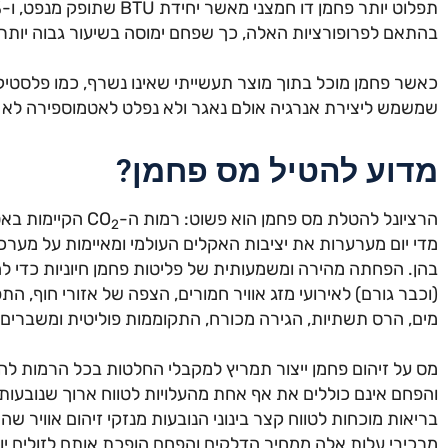
בהתאם לפרופורציות האלה, כך שפחם ימוסה בשיעור גבוה יותר 
כאשר פחמן מוכל בתוך מוצר תעשייתי שאינו נשרף, כמו פלסטיק,
שמשמש ליצירת אנרגיה אולם נאגר ולא נפלט לאטמוספירה לא י
מדוע להטיל מס פחמן?
הרציונל להטלת מס פחמן הוא פשוט: רמות ה-CO
הקיימות באט
2
מדי יום מערערות את יציבות האקלים העולמי ומאיימות על מערכ
בהן. הפחתה מהירה ומשמעותית של פליטות פחמן חיוניות כדי 
(וכבר גורם) לאירועי מזג אוויר חמורים, הצפה של אזורי חוף,
מים, הרס תשתיות, הגירה מכורח, התקוממות פוליטית ומשברים ב
מס על זיהום פחמן ייצור תמריץ למקבלי החלטות בכל הרמות להפ
והפחם אינם כוללים את אף אחת מהעלויות לטווח ארוך שנובעות מש
בריאות מוכחות לטווח קצר בינוני הנובעות מנזקי זיהום אוויר ש
מרכיבי עלות אלה ממחיר הדלקים והפחם הופכת אותם לזולים יו