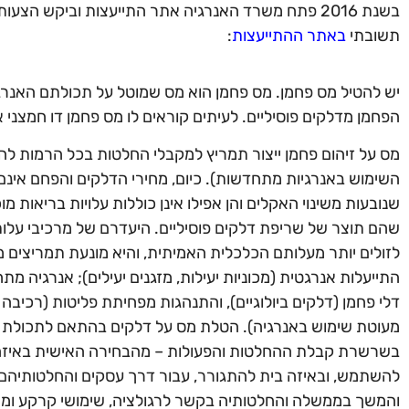
בשנת 2016 פתח משרד האנרגיה אתר התייעצות וביקש ה
תשובתי
באתר ההתייעצות
:
יש להטיל מס פחמן. מס פחמן הוא מס שמוטל על תכולתם האנר
הפחמן מדלקים פוסיליים. לעיתים קוראים לו מס פחמן דו חמצני או מס
מס על זיהום פחמן ייצור תמריץ למקבלי החלטות בכל הרמות לה
השימוש באנרגיות מתחדשות). כיום, מחירי הדלקים והפחם אינם
שנובעות משינוי האקלים והן אפילו אינן כוללות עלויות בריאות מוכ
שהם תוצר של שריפת דלקים פוסיליים. היעדרם של מרכיבי על
לזולים יותר מעלותם הכלכלית האמיתית, והיא מונעת תמריצים 
התייעלות אנרגטית (מכוניות יעילות, מזגנים יעילים); אנרגיה מת
דלי פחמן (דלקים ביולוגיים), והתנהגות מפחיתת פליטות (רכיבה 
מעוטת שימוש באנרגיה). הטלת מס על דלקים בהתאם לתכולת 
בשרשרת קבלת ההחלטות והפעולות – מהבחירה האישית באיזה כל
להשתמש, ובאיזה בית להתגורר, עבור דרך עסקים והחלטותיהם לג
והמשך בממשלה והחלטותיה בקשר לרגולציה, שימושי קרקע ומיס