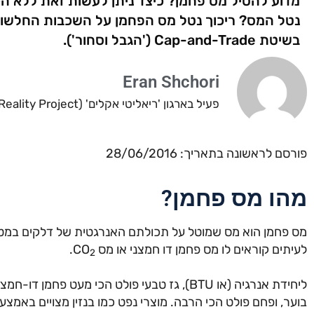
מדוע להטיל מס פחמן? כיצד ניתן לעשות זאת ללא ה
נטל המס? ריכוך נטל מס הפחמן על השכבות החלשות
בשיטת Cap-and-Trade ('הגבל וסחור').
Eran Shchori
פעיל בארגון 'ריאליטי אקלים' (Climate Reality Project).
פורסם לראשונה בתאריך: 28/06/2016
מהו מס פחמן?
מס פחמן הוא מס שמוטל על תכולתם האנרגטית של דלקים במטרה
לעיתים קוראים לו מס פחמן דו חמצני או מס CO
.
2
ליחידת אנרגיה (או BTU), גז טבעי פולט הכי מעט פחמן דו-חמצני (CO