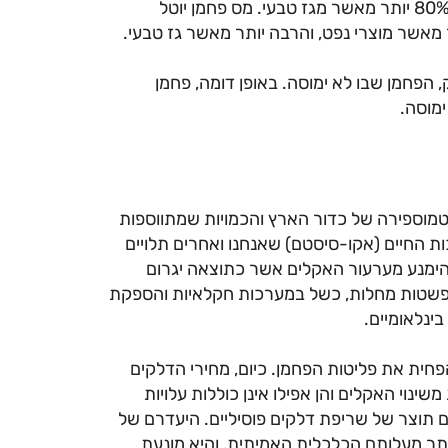
תפלוט יותר פחמן דו חמצני מאשר יחידת BTU שתופק מנפט, ו-80% יותר מאשר מגז טבעי. מס פחמן יוטל
מאשר מוצרי נפט, והרבה יותר מאשר גז טבעי.
 הפחמן שבו לא ימוסה. באופן דומה, פחמן
מוסה.
מוספירה של כדור הארץ והכמויות שמתווספות
ות החיים (אקו-סיסטם) שאנחנו ואחרים תלויים
להימנע מערעור האקלים אשר כתוצאה יגרום
 התפשטות מחלות, כשל במערכות חקלאיות והספקת
ינלאומיים.
חית את פליטות הפחמן. כיום, מחירי הדלקים
ינוי האקלים והן אפילו אינן כוללות עלויות
הם תוצר של שריפת דלקים פוסיליים. היעדרם של
תר מעלותם הכלכלית האמיתית, והיא מונעת