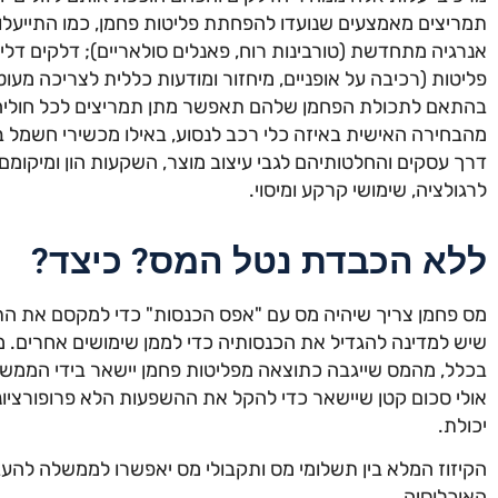
תמריצים מאמצעים שנועדו להפחתת פליטות פחמן, כמו התייעלות א
אנרגיה מתחדשת (טורבינות רוח, פאנלים סולאריים); דלקים דלי 
פליטות (רכיבה על אופניים, מיחזור ומודעות כללית לצריכה מע
בהתאם לתכולת הפחמן שלהם תאפשר מתן תמריצים לכל חולי
מהבחירה האישית באיזה כלי רכב לנסוע, באילו מכשירי חשמל ב
דרך עסקים והחלטותיהם לגבי עיצוב מוצר, השקעות הון ומיקומ
לרגולציה, שימושי קרקע ומיסוי.
ללא הכבדת נטל המס? כיצד?
מס פחמן צריך שיהיה מס עם "אפס הכנסות" כדי למקסם את הת
שיש למדינה להגדיל את הכנסותיה כדי לממן שימושים אחרים. 
בכלל, מהמס שייגבה כתוצאה מפליטות פחמן יישאר בידי הממשל
אולי סכום קטן שיישאר כדי להקל את ההשפעות הלא פרופורציונ
יכולת.
הקיזוז המלא בין תשלומי מס ותקבולי מס יאפשרו לממשלה להע
האוכלוסיה.