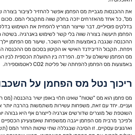
את ההכנסות מגביית מס הפחמן אפשר להחזיר לציבור בצורה שוו
מס", כל אחד מהאזרחים יזכה בחלק שווה מתקבולי המס. סכום ה
בדלקים פוסיליים, דבר שייצור תמריץ להפחית את השימוש בדלק
הפחמן תיעשה בצורה שווה בלי קשר לשימוש באנרגיה. בשיטה ה
ההכנסה שנגבה באמצעות תלושי השכר. שיעור מס הפחמן יילך ו
ויפחת. תקבול הדיבידנד האישי או הקיטון בסכום מס ההכנסה האי
מס הפחמן שישולם על ידם. הפרדה בין התועלת הכספית לבין ה
באמצעות מס הפחמן להפחתה של פליטת CO2 לאטמוספירה.
ריכוך נטל מס הפחמן על השכב
מס פחמן הוא מס "שטוח" שאינו תלוי באופן ישיר בהכנסה (מס רג
ועניים. יחד עם זאת, משפחות עשירות משתמשות בהרבה יותר אנ
השוטפת של מוצרים שדורשים אנרגיה לייצורם אף היא גבוהה 
ולפיכך מרבית מס הפחמן ייגבה ממשפחות שאמצעיהן הכספיים מ
וארגונים עסקיים. זו הסיבה שבגללה שתי שיטות החזר המס (תש