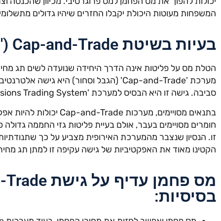
יכולות להפוך את מס הפחמן למס פרוגרסיבי. מכיוון שהכנסה וצ
המשפחות מעוטות היכולת יקבלו החזרים שיהיו גדולים מתשלומי
בעיות בשיטת Cap-and-Trade ('הגבל וסחור')
הטלת מס על פליטות אינה הדרך היחידה שנועדה לשים תג מחי
מערכת 'Cap-and-Trade' (הגבל וסחור) היא גיש
סביבה. גישה זו היא הבסיס למערכת 'Emissions Trading System' של האיחוד האירופאי המשותף.
בתנאים מסויימים, מערכות ade
זו. הנסיון שנצבר מהמערכת האירופית מצביע על כך שתנודתיות
הקטינו מאוד את האפקטיביות של גישה עקיפה זו למתן תג מחיר
בסיסיות: