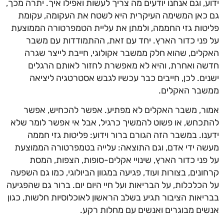
ידוע, וגם אנחנו יודעים מה צריך לעשות ואפילו איך. יתרה מכך,
גם כאן המשימה העיקרית היא לשטח את העקומה, עקומת
פליטות גזי החממה, ולמתן את עליית הטמפרטורה הממוצעת
על פני כדור הארץ. יחד עם זאת, ההתמודדות עם משבר
האקלים, שהוא חלק ממשבר אקולוגי, חייבת לייצר שגרה
חדשה ואחרת, והיא לא מאפשרת לחזור לאותם הרגלים
ישנים. לכן, חייבים כבר עכשיו לגבש אסטרטגיה ליציאה
ממשבר האקלים.
אמור, משבר האקלים לא מפתיע. אפשר להכחיש, אפשר
להתכחש, או פשוט להמשיך כרגיל, אבל אי אפשר לומר שלא
ידענו. במשבר הזה הגורם ברור וידוע: פליטות גזי חממה
מעשה ידי אדם, וגם התוצאה: עלייה בטמפרטורה הממוצעת
על פני כדור הארץ, שינויי אקלים-סופות, הצפות, המסת
קרחונים, בצורות ועוד, פגיעה במגוון הביולוגי, כמו גם השפעה
על הכלכלות, על הבריאות ועל חיי היום יום. ברור גם שהפגיעה
בבריאות הציבור תגיע בשלב הראשון לאוכלוסיות חלשות, כגון
אנשים מבוגרים ואנשים עם מחלות רקע.