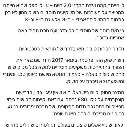
לו הייתה קמה ועדת חמדני 2.0 היום – אין לי ספק שהיא הייתה
ממליצה על מעורבות של משקיעים מוסדיים בשוק ההון לא רק
בתחום הממשל התאגידי – ה-G אלא גם ב-E וב-S.
כי מאז כוחם של מוסדיים רק גדל, ועם הכח תמיד באה
אחריות גדולה.
הדרך הפחות טובה, היא בדרך של הוראות רגולטוריות.
רשות שוק ההון פרסמה בינואר 2017 חוזר שמבהיר את
הצורך בהתייחסות משקיעים מוסדיים לנושא בכל מקום שיש
להם שיקולים כאלה – כאמור, הנושא מיושם באופן טכני ומינורי
והשפעתו לא ניכרת על השוק.
המצב החוקי כיום בישראל, הוא שאין עיגון בדין, לדרישה
קונקרטית על גילוי ESG נרחב. עם זאת, קיימות דרישות גילוי
ספציפיות במסגרת הדוח התקופתי של חברה ציבורית בנוגע
לסיכונים סביבתיים להם היא חשופה.
לאור שינויי אקלים קיצוניים בעולם, רגולטורים שוקלים מחדש