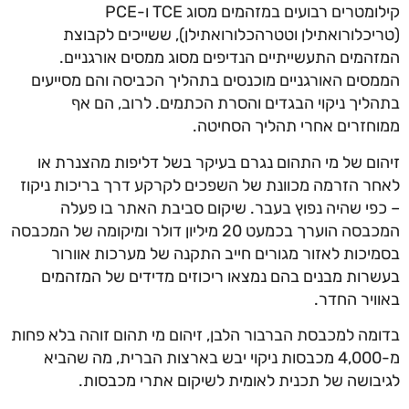
קילומטרים רבועים במזהמים מסוג TCE ו-PCE
(טריכלורואתילן וטטרהכלורואתילן), ששייכים לקבוצת
המזהמים התעשייתיים הנדיפים מסוג ממסים אורגניים.
הממסים האורגניים מוכנסים בתהליך הכביסה והם מסייעים
בתהליך ניקוי הבגדים והסרת הכתמים. לרוב, הם אף
ממוחזרים אחרי תהליך הסחיטה.
זיהום של מי התהום נגרם בעיקר בשל דליפות מהצנרת או
לאחר הזרמה מכוונת של השפכים לקרקע דרך בריכות ניקוז
– כפי שהיה נפוץ בעבר. שיקום סביבת האתר בו פעלה
המכבסה הוערך בכמעט 20 מיליון דולר ומיקומה של המכבסה
בסמיכות לאזור מגורים חייב התקנה של מערכות אוורור
בעשרות מבנים בהם נמצאו ריכוזים מדידים של המזהמים
באוויר החדר.
בדומה למכבסת הברבור הלבן, זיהום מי תהום זוהה בלא פחות
מ-4,000 מכבסות ניקוי יבש בארצות הברית, מה שהביא
לגיבושה של תכנית לאומית לשיקום אתרי מכבסות.