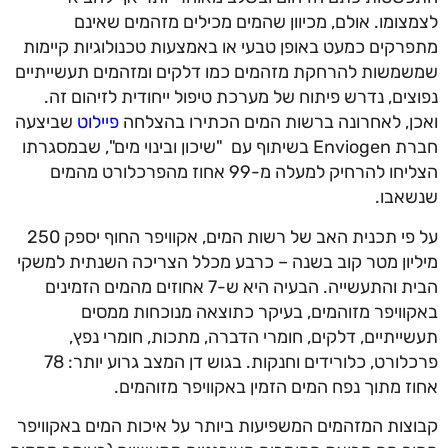
לצמצומו. אולם, מכיוון שהמים מכילים מזהמים שאינם
מתפרקים כמעט באופן טבעי או באמצעות טכנולוגיות קיימות
שמשמשות להרחקת מזהמים כמו דלקים ומזהמים תעשייתיים
נפוצים, נדרש פיתוח של מערכת טיפול ייחודית לזיהום זה.
ואכן, לאחרונה ברשות המים הכתירו בהצלחה
פיילוט
שביצעה
חברת Enviogen בשיתוף עם "שיכון ובינוי מים", שבמסגרתו
הצליחו להרחיק למעלה מ-99 אחוז מהפרכלורט מהמים
שנשאבו.
על פי תכנית האב של רשות המים, אקוויפר החוף יספק 250
מיליון מטר קוב בשנה – כרבע מכלל הצריכה השנתית למשקי
הבית והתעשייה. הבעיה היא ש-7 אחוזים מהמים הזמינים
באקוויפר מזוהמים, בעיקר כתוצאה מנוכחות ממסים
תעשייתיים, דלקים, חומרי הדברה, מתכות, חומרי נפץ,
פרכלורט, כלורידים וחנקות. בגוש דן המצב גרוע יותר: 78
אחוז מתוך נפח המים הזמין באקוויפר מזוהמים.
קבוצות המזהמים המשפיעות ביותר על איכות המים באקוויפר