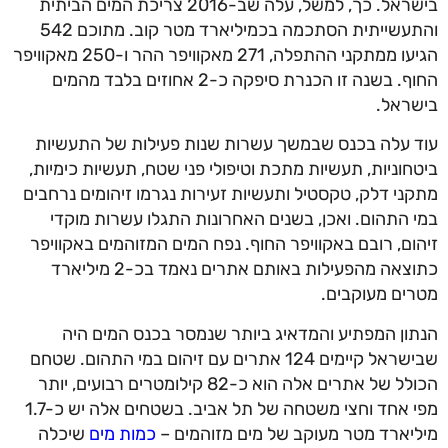
בישראל. כך, למשל, עלה שב-2016 צריכת המים הביתית
והתעשייתית הסתכמה בכמיליארד מטר קוב. מתוכם 542
הגיעו ממתקני ההתפלה, 271 מאקוויפר ההר ו-250 מאקוויפר
החוף. בשנה זו הכנרת סיפקה כ-2 אחוזים בלבד מהמים
בישראל.
עוד עלה בכנס שבמשך עשרות שנות פעילות של התעשיות
ביטחוניות, תעשיות מתכת וטיפולי פני שטח, תעשיות כימיות,
מתקני דלק, טקסטיל ותעשיות זעירות נגרמו זיהומים נרחבים
במי התהום. ואכן, בשנים האחרונות התגלו עשרות מוקדי
זיהום, רובם באקוויפר החוף. נפח המים המזוהמים באקוויפר
כתוצאה מהפעילות באותם אתרים נאמד בכ-2 מיליארד
מטרים מעוקבים.
הנתון המפתיע והמדאיג ביותר שנמסר בכנס המים היה
שבישראל קיימים 124 אתרים עם זיהום במי התהום. שטחם
הכולל של אתרים אלה הוא כ-82 קילומטרים רבועים, יותר
מפי אחד וחצי משטחה של תל אביב. בשטחים אלה יש כ-1.7
מיליארד מטר מעוקב של מים מזוהמים –
כמות מים
שיכלה