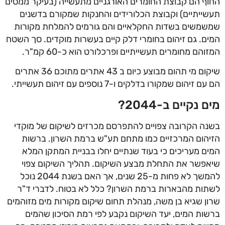
החוף הם קבוצת החומרים האורגניים מתעשייה (בעיקר ממסים
תעשייתיים) וקבוצת הכלורידים והחנקות שמקורם בדשנים
שמשמשים בשדות החקלאיים והם גורמים להמלחת מקורות
המים. גם זיהום בחומרי דלק קיים בעשרות מוקדים. סך השטח
המזוהם מחומרים תעשייתיים ופרכלורט הוא כ-60 קמ"ר.
שיקום מי תהום מבוצע כיום ב 43 אתרים מתוכם 36 אתרים
הם עם זיהום שמקורו בדלקים ו-7 נוספים עם זיהום תעשייתי.
מים נקיים ב-2044?
בשנה הקרובה צפויים להתפרסם מכרזים לשיקום של מוקדי
הזיהום המרכזיים כמו מתחם תע"ש ברמת השרון. ברשות
המים מעריכים כי בעוד שנתיים יחלו בבניית המתקן המלא
שיאפשר את התחלת מבצע השיקום. תהליך השיקום צפוי
להמשך לא פחות מ-25 שנים, אך האם בשנת 2044 נוכל
לשתות מהבארות ברמת השרון? כלל לא בטוח. לדברי ד"ר
שרון שגיא בן משה, מנהלת תחום שיקום מקורות מים מזוהמים
ברשות המים, יעד השיקום נקבע לפי רמת הסיכון שהמים