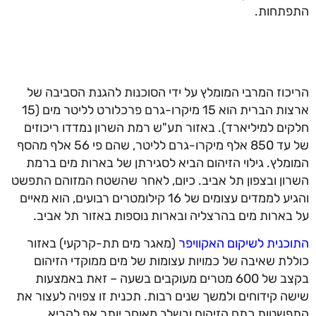
התפתחות.
הריכוז המרבי המומלץ על ידי הסוכנות להגנת הסביבה של
ארצות הברית הוא 15 מיקרו-גרם פרכלורט לליטר מים (15
חלקים למיליארד). באזור תע"ש רמת השרון נמדדו ריכוזים
של עד 850 אלף מיקרו-גרם לליטר, שהם פי 56 אלף מהסף
המומלץ. גילוי הזיהום הביא לסגירתן של בארות מים ברמת
השרון ובצפון תל אביב. כיום, לאחר שהשטח המזוהם התפשט
והגיע לממדים עצומים של 16 קילומטרים רבועים, הוא מאיים
על בארות מים בהרצליה ובארות נוספות באזור תל אביב.
התוכנית לשיקום האקוויפר
(מאגר מים תת-קרקעי) באזור
כוללת שאיבה של כמויות עצומות של מים ממוקדי הזיהום
בקצב של 600 מטרים מעוקבים בשעה – זאת באמצעות
שישה קידוחים ולמשך שנים רבות. תכנית זו צפויה לעצור את
התפשטות כתם הזיהום ובשלב מאוחר יותר אף להביא