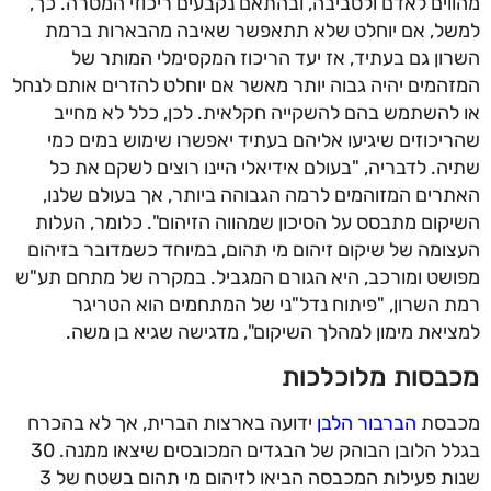
מהווים לאדם ולסביבה, ובהתאם נקבעים ריכוזי המטרה. כך,
למשל, אם יוחלט שלא תתאפשר שאיבה מהבארות ברמת
השרון גם בעתיד, אז יעד הריכוז המקסימלי המותר של
המזהמים יהיה גבוה יותר מאשר אם יוחלט להזרים אותם לנחל
או להשתמש בהם להשקייה חקלאית. לכן, כלל לא מחייב
שהריכוזים שיגיעו אליהם בעתיד יאפשרו שימוש במים כמי
שתיה. לדבריה, "בעולם אידיאלי היינו רוצים לשקם את כל
האתרים המזוהמים לרמה הגבוהה ביותר, אך בעולם שלנו,
השיקום מתבסס על הסיכון שמהווה הזיהום". כלומר, העלות
העצומה של שיקום זיהום מי תהום, במיוחד כשמדובר בזיהום
מפושט ומורכב, היא הגורם המגביל. במקרה של מתחם תע"ש
רמת השרון, "פיתוח נדל"ני של המתחמים הוא הטריגר
למציאת מימון למהלך השיקום", מדגישה שגיא בן משה.
מכבסות מלוכלכות
מכבסת
הברבור הלבן
ידועה בארצות הברית, אך לא בהכרח
בגלל הלובן הבוהק של הבגדים המכובסים שיצאו ממנה. 30
שנות פעילות המכבסה הביאו לזיהום מי תהום בשטח של 3