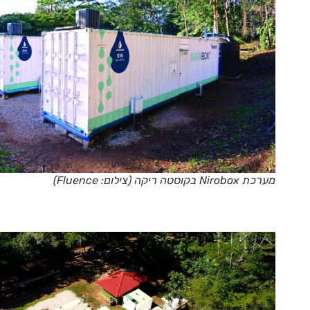
מערכת Nirobox בקוסטה ריקה (צילום: Fluence)