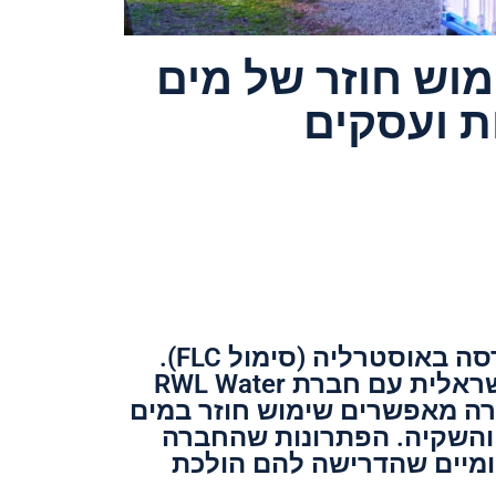
מוש חוזר של מים
ות ועסקים
פלואנס הינה חברה ציבורית הנסחרת בבורסה באוסטרליה (סימול FLC).
היא תולדה של מיזוג בין חברת Emefcy הישראלית עם חברת RWL Water
רה מאפשרים שימוש חוזר במים
 והשקיה. הפתרונות שהחברה
ומיים שהדרישה להם הולכת