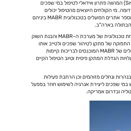
– פתרון מודולרי חכם הארוז במכולה (Smart Packaged Plants) המהווה פתרון אידאלי לטיפול במי שפכים
ומה. מי הקולחים היוצאים מהטיפול יכולים
לשמש להשקיה ולחזרה בטוחה לטבע לים ולנהרות. כיום ישנם מספר אתרים הפועלים בטכנולוגית MABR ביניהם
 הבתולה בארה"ב.
מערכת ה-SUBRE MABR היא הדור הבא שנולד על רקע הצלחת טכנולוגית של מערכת ה-MABR והבנת השוק
תפוקה של מתקן לטיהור שפכים ולטייב אותו
ללא הגדלת השטח. מערכת ה- SUBRE היא בעצם מודולים גדולים של MABR המוכנסים לבריכות קיימות
יות הגדלת המתקן פיסית וטיוב הטיפול הקיים
נהרות ונחלים מזוהמים וכן הרחבת פעילות
Waste-to-En) באמצעות שימוש במי שפכים ליצירת אנרגיה לשימוש חוזר במפעל
ליה ובדרום אמריקה.