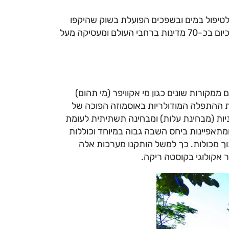
לטיפול במים ובשפכים הפועלת בשוק שהיקפו
כ-17 מיליארד דולר (ובנוסף השוק הכפרי בסין). פלואנס פועלת כיום בכ-70 מדינות ברחבי העולם ומעסיקה מעל
ממקורות שונים כגון מי אקוויפר (מי תהום)
ת ההתפלה המודולריות באוסמוזה הפוכה של
NIROB. מערכות אלה חסכוניות (מבחינת עלות) ומבחינה תשתיתית לעומת
מתאפיינות ביחס השבה גבוה במיוחד וכוללות
וך מכולות. כך למשל הותקנו מערכות אלה