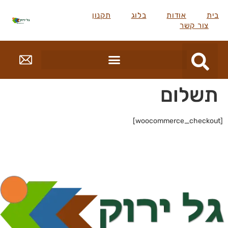
בית
אודות
בלוג
תקנון
צור קשר
תשלום
[woocommerce_checkout]